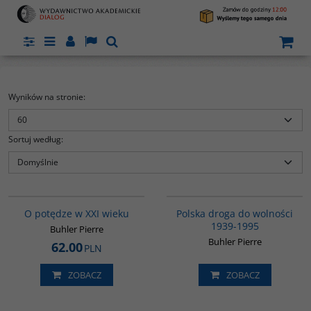
Panel
Menu
Panel
Lang
Szukaj
Wyników na stronie
:
Sortuj według
:
G208
K435
Najnowsze dzieje Polski wyszły
O potędze w XXI wieku
Polska droga do wolności
spod pióra francuskiego
1939-1995
dyplomaty, pracownika ambasady
Buhler Pierre
w Warszawie w latach 1983-85,
Buhler Pierre
62.00
PLN
znającego język polski i polskie
realia. Praca jest rzetelnie
udokumentowana, oparta nie
ZOBACZ
ZOBACZ
tylko na opracowaniach, ale i
materiałach źródłowych
ukazujących stosunki