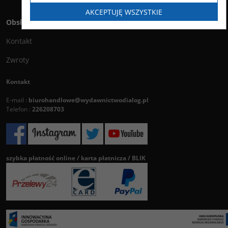
AKCEPTUJĘ WSZYSTKIE
Obsługa klienta
Kontakt
Zwroty
Kontakt
E-mail :
biurohandlowe@wydawnictwodialog.pl
Telefon :
226208703
szybka płatność online / karta płatnicza / BLIK