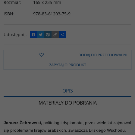
Rozmiar
:
165 x 235 mm
ISBN
:
978-83-61203-75-9
Udostępnij
:
F
T
W
C
P
a
w
y
o
o
c
i
k
p
d
e
t
o
y
z
b
t
p
L
i
DODAJ DO PRZECHOWALNI
o
e
i
e
o
r
n
l
ZAPYTAJ O PRODUKT
k
k
s
i
ę
OPIS
MATERIAŁY DO POBRANIA
Janusz Żebrowski,
politolog i dyplomata, przez wiele lat zajmował
się problemami krajów arabskich, zwłaszcza Bliskiego Wschodu.