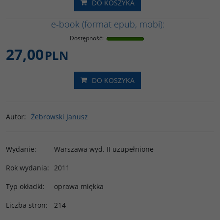
DO KOSZYKA
e-book (format epub, mobi):
Dostępność
:
27,00
PLN
DO KOSZYKA
Autor
:
Żebrowski Janusz
Wydanie
:
Warszawa wyd. II uzupełnione
Rok wydania
:
2011
Typ okładki
:
oprawa miękka
Liczba stron
:
214