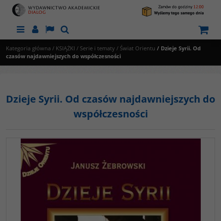
Menu
Panel
Lang
Szukaj
Kategoria główna
/
KSIĄŻKI
/
Serie i tematy
/
Świat Orientu
/
Dzieje Syrii. Od
czasów najdawniejszych do współczesności
Dzieje Syrii. Od czasów najdawniejszych do
współczesności