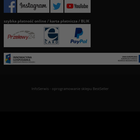
szybka płatność online / karta płatnicza / BLIK
InfoSerwis
-
oprogramowanie sklepu BestSeller