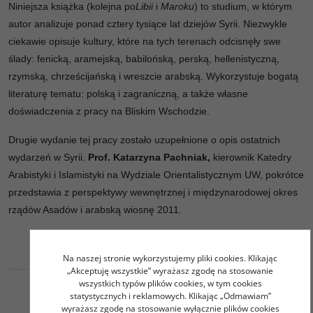
Niniejsza książka (kolejna po
Libii
i
Maroku
) to studium, w którym
autor analizuje ponad cztery tysiące lat dziejów Syrii. Niezwykle
ciekawie opisuje kultury, które na tych terenach odcisnęły swe
ślady: fenicką, aramejską, babilońską, perską, hellenistyczną,
rzymską, chrześcijańską i wreszcie arabską. Wykorzystuje bogatą
literaturę tematu: polską i zagraniczną, a także własne
doświadczenia z pracy na Bliskim Wschodzie.
Drugie wydanie tej pracy zostało uzupełnione o opis ostatnich
wydarzeń w Syrii.
Prof. Katarzyna Pachniak,
kierownik Katedry
Arabistyki i Islamistyki na Wydziale Orientalistycznym UW, pokrótce
przedstawia z perspektywy wewnętrznej i międzynarodowej okres
rządów Asadów i arabską wiosnę 2011.
Na naszej stronie wykorzystujemy pliki cookies. Klikając
„Akceptuję wszystkie” wyrażasz zgodę na stosowanie
wszystkich typów plików cookies, w tym cookies
statystycznych i reklamowych. Klikając „Odmawiam”
wyrażasz zgodę na stosowanie wyłącznie plików cookies