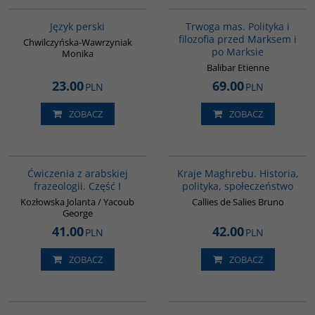
00272G
G304
Język perski
Trwoga mas. Polityka i
filozofia przed Marksem i
Chwilczyńska-Wawrzyniak
po Marksie
Monika
Balibar Etienne
23.00
69.00
PLN
PLN
ZOBACZ
ZOBACZ
G037
G155
Ćwiczenia z arabskiej
Kraje Maghrebu. Historia,
frazeologii. Część I
polityka, społeczeństwo
Kozłowska Jolanta / Yacoub
Callies de Salies Bruno
George
41.00
42.00
PLN
PLN
ZOBACZ
ZOBACZ
00098G
00176G