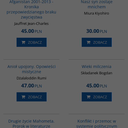
Afganistan 2001-2013 -
Nasz syn zostaje
Kronika
mnichem
przepowiedzianego braku
Miura Kiyohiro
zwycięstwa
Jauffret Jean-Charles
45.00
30.00
PLN
PLN
ZOBACZ
ZOBACZ
00137G
00162G
BESTSELLER
Anioł upojony. Opowieści
Wieki milczenia
mistyczne
Składanek Bogdan
Dżalaloddin Rumi
47.00
45.00
PLN
PLN
ZOBACZ
ZOBACZ
G1027
00048G
Drugie życie Mahometa.
Konflikt i przemoc w
Prorok w literaturze
systemie politycznym