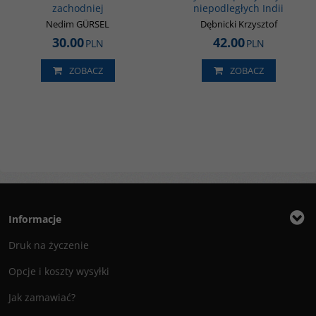
zachodniej
niepodległych Indii
Nedim GÜRSEL
Dębnicki Krzysztof
30.00
42.00
PLN
PLN
ZOBACZ
ZOBACZ
Informacje
Druk na życzenie
Opcje i koszty wysyłki
Jak zamawiać?