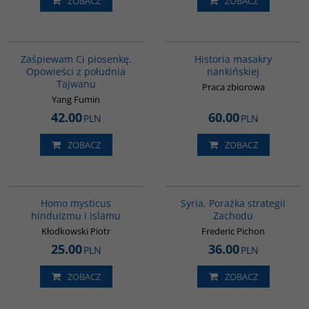
ZOBACZ
ZOBACZ
G1132
G1147
BESTSELLER
Zaśpiewam Ci piosenkę.
Historia masakry
Opowieści z południa
nankińskiej
Tajwanu
Praca zbiorowa
Yang Fumin
42.00
60.00
PLN
PLN
ZOBACZ
ZOBACZ
G543
G586
Homo mysticus
Syria. Porażka strategii
hinduizmu i islamu
Zachodu
Kłodkowski Piotr
Frederic Pichon
25.00
36.00
PLN
PLN
ZOBACZ
ZOBACZ