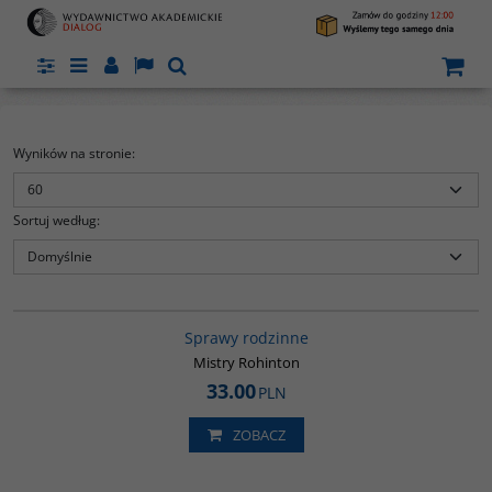
Panel
Menu
Panel
Lang
Szukaj
Wyników na stronie
:
Sortuj według
:
G272
ów
Sprawy rodzinne
Mistry Rohinton
33.00
PLN
ZOBACZ