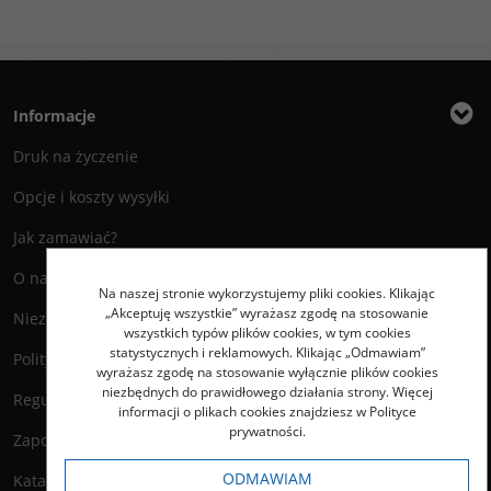
Informacje
Druk na życzenie
Opcje i koszty wysyłki
Jak zamawiać?
O nas
Na naszej stronie wykorzystujemy pliki cookies. Klikając
„Akceptuję wszystkie” wyrażasz zgodę na stosowanie
Niezbędnik Autora
wszystkich typów plików cookies, w tym cookies
statystycznych i reklamowych. Klikając „Odmawiam”
Polityka prywatności
wyrażasz zgodę na stosowanie wyłącznie plików cookies
niezbędnych do prawidłowego działania strony. Więcej
Regulamin księgarni
informacji o plikach cookies znajdziesz w Polityce
prywatności.
Zapowiedzi
ODMAWIAM
Katalog