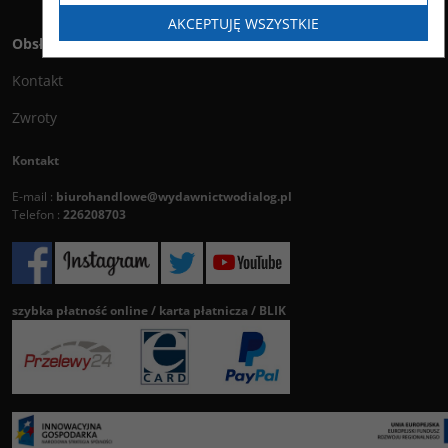
AKCEPTUJĘ WSZYSTKIE
Obsługa klienta
Kontakt
Zwroty
Kontakt
E-mail :
biurohandlowe@wydawnictwodialog.pl
Telefon :
226208703
szybka płatność online / karta płatnicza / BLIK