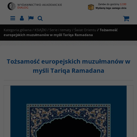
Menu
Panel
Lang
Szukaj
Kategoria główna
/
KSIĄŻKI
/
Serie i tematy
/
Świat Orientu
/
Tożsamość
europejskich muzułmanów w myśli Tariqa Ramadana
Tożsamość europejskich muzułmanów w
myśli Tariqa Ramadana