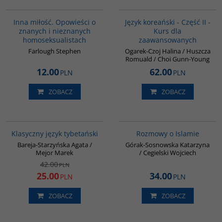
G110
G125
Inna miłość. Opowieści o
Język koreański - Część II -
znanych i nieznanych
Kurs dla
homoseksualistach
zaawansowanych
Farlough Stephen
Ogarek-Czoj Halina / Huszcza
Romuald / Choi Gunn-Young
12.00
62.00
PLN
PLN
ZOBACZ
ZOBACZ
00600G
G595
PROMOCJA
Klasyczny język tybetański
Rozmowy o Islamie
Bareja-Starzyńska Agata /
Górak-Sosnowska Katarzyna
Mejor Marek
/ Cegielski Wojciech
42.00
PLN
25.00
34.00
PLN
PLN
ZOBACZ
ZOBACZ
G1022
00186G