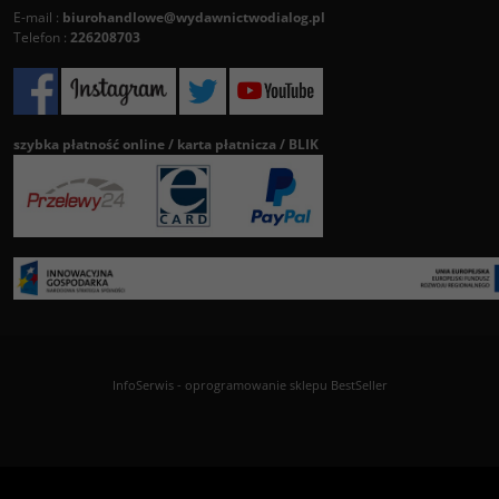
E-mail :
biurohandlowe@wydawnictwodialog.pl
Telefon :
226208703
szybka płatność online / karta płatnicza / BLIK
InfoSerwis
-
oprogramowanie sklepu BestSeller