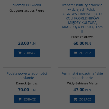
Niemcy XXI wieku
Transfer kultury arabskiej
w dziejach Polski.
Gougeon Jacques-Pierre
OGNIWA TRANSFERU. O
ROLI POŚREDNIKÓW
MIĘDZY KULTURĄ
ARABSKĄ A POLSKĄ. Tom
II
Praca zbiorowa
28.00
60.00
PLN
PLN
ZOBACZ
ZOBACZ
00035G
G1148
Podstawowe wiadomości
Feministki muzułmańskie
o Islamie
na Zachodzie
Danecki Janusz
Widy-Behiesse Marta
70.00
47.00
PLN
PLN
ZOBACZ
ZOBACZ