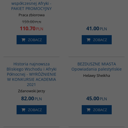
współczesnej Afryki -
PAKIET PROMOCYJNY
Praca zbiorowa
159.00
PLN
110.70
41.00
PLN
PLN
ZOBACZ
ZOBACZ
G1039
G1221
BESTSELLER
NOWOŚĆ
BESTSELLER
Historia najnowsza
BEZDUSZNE MIASTA
Bliskiego Wschodu i Afryki
Opowiadania palestyńskie
Północnej - WYRÓŻNIENIE
Helawy Sheikha
W KONKURSIE ACADEMIA
2021
Zdanowski Jerzy
82.00
45.00
PLN
PLN
ZOBACZ
ZOBACZ
G196
G1063