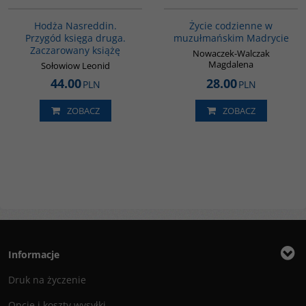
G513
G358
Hodża Nasreddin.
Życie codzienne w
Przygód księga druga.
muzułmańskim Madrycie
Zaczarowany książę
Nowaczek-Walczak
Magdalena
Sołowiow Leonid
44.00
28.00
PLN
PLN
ZOBACZ
ZOBACZ
Informacje
Druk na życzenie
Opcje i koszty wysyłki