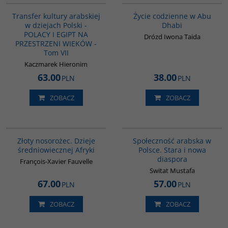
Transfer kultury arabskiej
Życie codzienne w Abu
w dziejach Polski -
Dhabi
POLACY I EGIPT NA
Drózd Iwona Taida
PRZESTRZENI WIEKÓW -
Tom VII
Kaczmarek Hieronim
63.00
38.00
PLN
PLN
ZOBACZ
ZOBACZ
00310G
00300G
Złoty nosorożec. Dzieje
Społeczność arabska w
średniowiecznej Afryki
Polsce. Stara i nowa
diaspora
François-Xavier Fauvelle
Switat Mustafa
67.00
57.00
PLN
PLN
ZOBACZ
ZOBACZ