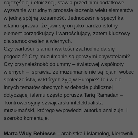
najczęściej i etnicznej, stawia przed nimi dodatkowe
wyzwanie w trudnym procesie łączenia wielu elementów
w jedną spójną tożsamość. Jednocześnie specyfika
islamu sprawia, że jawi się on jako bardzo istotny
element porządkujący i wartościujący, zatem kluczowy
dla samookreślenia wiernych.
Czy wartości islamu i wartości zachodnie da się
pogodzić? Czy muzułmanie są gorszymi obywatelami?
Czy przynależność do ummy – światowej wspólnoty
wiernych – sprawia, że muzułmanie nie są lojalni wobec
społeczeństw, w których żyją w Europie? Te i wiele
innych tematów obecnych w debacie publicznej
dotyczącej islamu często porusza Tariq Ramadan –
kontrowersyjny szwajcarski intelektualista
muzułmański, którego wypowiedzi autorka analizuje i
szeroko komentuje.
Marta Widy-Behiesse
– arabistka i islamolog, kierownik