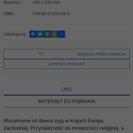
Rozmiar
:
165 x 235 mm
ISBN
:
978-83-61203-99-5
Udostępnij
:
F
T
W
C
P
a
w
y
o
o
c
i
k
p
d
e
t
o
y
z
b
t
p
L
i
DODAJ DO PRZECHOWALNI
o
e
i
e
o
r
n
l
ZAPYTAJ O PRODUKT
k
k
s
i
ę
OPIS
MATERIAŁY DO POBRANIA
Muzułmanie od dawna żyją w krajach Europy
Zachodniej. Przynależność do mniejszości religijnej, a