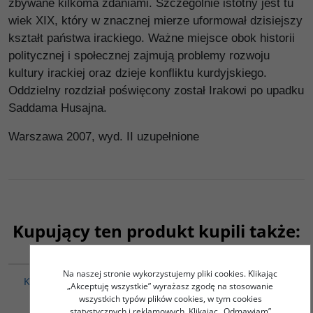
zbywane kilkoma zdaniami. Szczególnie istotny jest tu
wiek XIX, który w znacznej mierze uformował dzisiejszy
kształt państwa irackiego. Ważne miejsce obok historii
politycznej i społecznej zajmują problemy rozwoju
kultury irackiej oraz dzieje konfliktu kurdyjskiego.
Oddzielny rozdział poświęcony został Irakowi po upadku
Saddama Husajna.
Warszawa 2007, wyd. II uzupełnione
Kupujący ten produkt kupili także:
G147
G1128
Na naszej stronie wykorzystujemy pliki cookies. Klikając
Klasyczny język egipski
ZROZUMIEĆ DZISIEJSZĄ
„Akceptuję wszystkie” wyrażasz zgodę na stosowanie
AZJĘ - 2 książki - Bogdan
Dembska Albertyna
wszystkich typów plików cookies, w tym cookies
Góralczyk - Wielki
statystycznych i reklamowych. Klikając „Odmawiam”