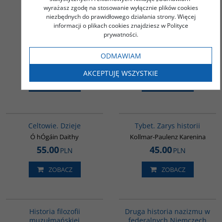
renesans. Chińska
wyrażasz zgodę na stosowanie wyłącznie plików cookies
transformacja i jej
niezbędnych do prawidłowego działania strony. Więcej
konsekwencje / Birma.
informacji o plikach cookies znajdziesz w Polityce
Złota ziemia roni łzy -
prywatności.
PAKIET PROMOCYJNY
Góralczyk Bogdan
ODMAWIAM
70.00
119.00
PLN
PLN
AKCEPTUJĘ WSZYSTKIE
ZOBACZ
ZOBACZ
G021
G307
Celtowie. Dzieje
Tybet. Zarys historii
Ó hÓgáin Daithy
Kollmar-Paulenz Karenina
55.00
45.00
PLN
PLN
ZOBACZ
ZOBACZ
G082
G043
Historia filozofii
Druga historia nazizmu w
muzułmańskiej
federalnych Niemczech