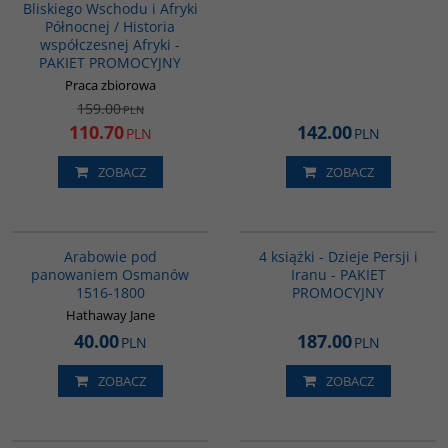
Bliskiego Wschodu i Afryki
Północnej / Historia
współczesnej Afryki -
PAKIET PROMOCYJNY
Praca zbiorowa
159.00
PLN
110.70
142.00
PLN
PLN
ZOBACZ
ZOBACZ
G011
GPA05
Arabowie pod
4 książki - Dzieje Persji i
panowaniem Osmanów
Iranu - PAKIET
1516-1800
PROMOCYJNY
Hathaway Jane
40.00
187.00
PLN
PLN
ZOBACZ
ZOBACZ
00016G
G314