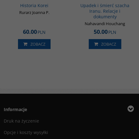
BESTSELLER
Historia Korei
Upadek i śmierć szacha
Iranu. Relacje i
Rurarz Joanna P.
dokumenty
Nahavandi Houchang
60.00
50.00
PLN
PLN
ZOBACZ
ZOBACZ
Informacje
Druk na życzenie
Opcje i koszty wysyłki