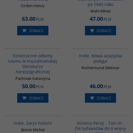
po 1945 roku
Corbin Henry
Wahl Alfred
63.00
47.00
PLN
PLN
ZOBACZ
ZOBACZ
00058G
G107
Ezoteryczne odłamy
Indie. Nowa azjatycka
islamu w muzułmańskiej
potęga
literaturze
Rothermund Dietmar
herezjograficznej
Pachniak Katarzyna
50.00
46.00
PLN
PLN
ZOBACZ
ZOBACZ
G108
00045G
BESTSELLER
Indie. Zarys historii
Historia Persji - Tom III -
Od Safawidów do II wojny
Boivin Michel