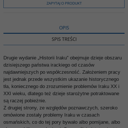
o
r
n
l
ZAPYTAJ O PRODUKT
k
k
s
i
ę
OPIS
SPIS TREŚCI
Drugie wydanie „Historii Iraku” obejmuje dzieje obszaru
dzisiejszego państwa irackiego od czasów
najdawniejszych po współczesność. Założeniem pracy
jest jednak przede wszystkim ukazanie historycznego
tła, koniecznego do zrozumienie problemów Iraku XX i
XXI wieku, dlatego też dzieje starożytne potraktowane
są raczej pobieżnie.
Z drugiej strony, ze względów poznawczych, szeroko
omówione zostały problemy Iraku w czasach
osmańskich, co do tej pory bywało albo pomijane, albo