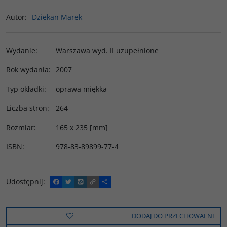
Autor
:
Dziekan Marek
Wydanie
:
Warszawa wyd. II uzupełnione
Rok wydania
:
2007
Typ okładki
:
oprawa miękka
Liczba stron
:
264
Rozmiar
:
165 x 235 [mm]
ISBN
:
978-83-89899-77-4
Udostępnij
:
F
T
W
C
P
a
w
y
o
o
c
i
k
p
d
e
t
o
y
z
b
t
p
L
i
DODAJ DO PRZECHOWALNI
o
e
i
e