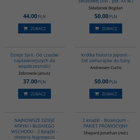
światowej (XVI - poł. XX w.)
Składanek Bogdan
44.00
50.00
PLN
PLN
ZOBACZ
ZOBACZ
00101G
G158
Dzieje Syrii. Od czasów
Krótka historia Japonii -
najdawniejszych do
Od samurajów do Sony
współczesności
Andressen Curtis
Żebrowski Janusz
37.00
50.00
PLN
PLN
ZOBACZ
ZOBACZ
G1122
GPA50
PROMOCJA
BESTSELLER
NAJNOWSZE DZIEJE
2 książki - Bizancjum -
AFRYKI I BLISKIEGO
PAKIET PROMOCYJNY
WSCHODU - 2 książki -
Shepard Jonathan (red.)
Historia Najnowsza