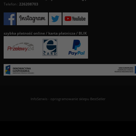
Telefon :
226208703
szybka płatność online / karta płatnicza / BLIK
InfoSerwis
-
oprogramowanie sklepu BestSeller