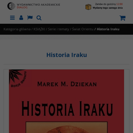
Menu
Panel
Lang
Szukaj
Kategoria główna
/
KSIĄŻKI
/
Serie i tematy
/
Świat Orientu
/
Historia Iraku
Historia Iraku