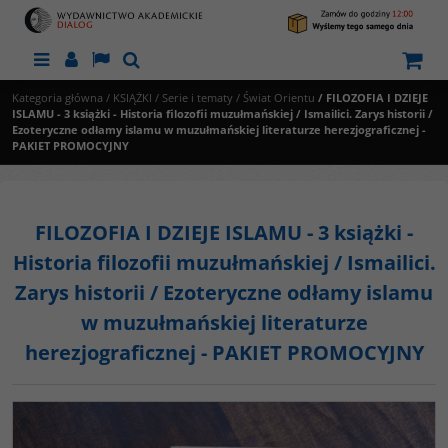
Menu
Panel
Lang
Szukaj
Kategoria główna
/
KSIĄŻKI
/
Serie i tematy
/
Świat Orientu
/
FILOZOFIA I DZIEJE
ISLAMU - 3 książki - Historia filozofii muzułmańskiej / Ismailici. Zarys historii /
Ezoteryczne odłamy islamu w muzułmańskiej literaturze herezjograficznej -
PAKIET PROMOCYJNY
FILOZOFIA I DZIEJE ISLAMU - 3 książki -
Historia filozofii muzułmańskiej / Ismailici.
Zarys historii / Ezoteryczne odłamy islamu
w muzułmańskiej literaturze
herezjograficznej - PAKIET PROMOCYJNY