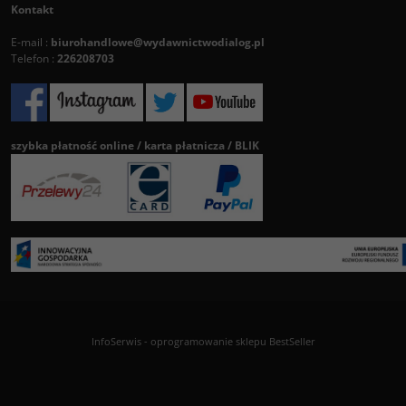
Kontakt
E-mail :
biurohandlowe@wydawnictwodialog.pl
Telefon :
226208703
szybka płatność online / karta płatnicza / BLIK
InfoSerwis
-
oprogramowanie sklepu BestSeller