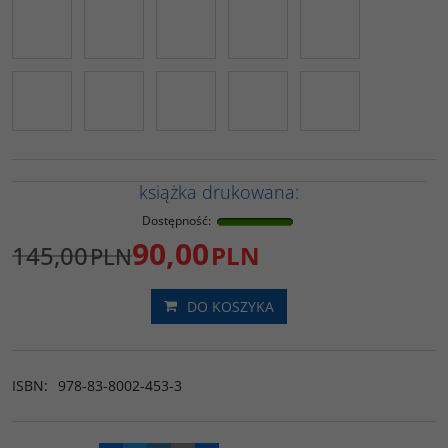
książka drukowana:
Dostępność
:
90,00
145,00
PLN
PLN
DO KOSZYKA
ISBN
:
978-83-8002-453-3