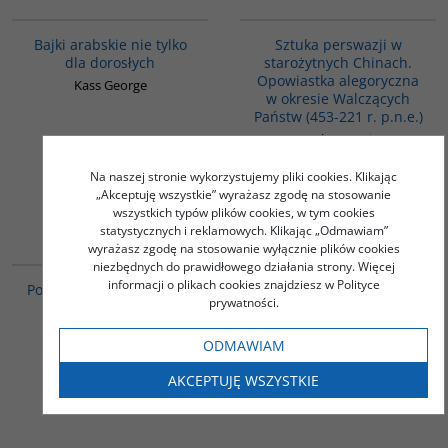
G538
G822
Bajki arabskie nie tylko
Sztuka perswazji w
dla dorosłych
starożytnych Chinach.
Opowiastka alegoryczna
Kass George
w okresie Walczących
Państw (453-221 r. p.n.e.)
Jacoby Marcin
18.00
50.00
PLN
PLN
Na naszej stronie wykorzystujemy pliki cookies. Klikając
„Akceptuję wszystkie” wyrażasz zgodę na stosowanie
ZOBACZ
ZOBACZ
wszystkich typów plików cookies, w tym cookies
statystycznych i reklamowych. Klikając „Odmawiam”
wyrażasz zgodę na stosowanie wyłącznie plików cookies
00035G
00137G
niezbędnych do prawidłowego działania strony. Więcej
BESTSELLER
informacji o plikach cookies znajdziesz w Polityce
Podstawowe wiadomości
Anioł upojony. Opowieści
prywatności.
o Islamie
mistyczne
Danecki Janusz
Dżalaloddin Rumi
ODMAWIAM
70.00
47.00
PLN
PLN
AKCEPTUJĘ WSZYSTKIE
ZOBACZ
ZOBACZ
PAG1169
G092