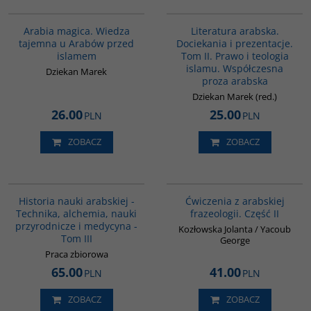
00071G
G169
Arabia magica. Wiedza
Literatura arabska.
tajemna u Arabów przed
Dociekania i prezentacje.
islamem
Tom II. Prawo i teologia
islamu. Współczesna
Dziekan Marek
proza arabska
Dziekan Marek (red.)
26.00
25.00
PLN
PLN
ZOBACZ
ZOBACZ
G094
G038
Historia nauki arabskiej -
Ćwiczenia z arabskiej
Technika, alchemia, nauki
frazeologii. Część II
przyrodnicze i medycyna -
Kozłowska Jolanta / Yacoub
Tom III
George
Praca zbiorowa
65.00
41.00
PLN
PLN
ZOBACZ
ZOBACZ