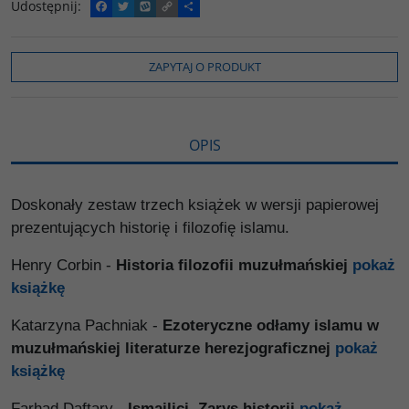
Udostępnij
:
F
T
W
C
P
a
w
y
o
o
c
i
k
p
d
e
t
o
y
z
b
t
p
L
i
ZAPYTAJ O PRODUKT
o
e
i
e
o
r
n
l
k
k
s
i
ę
OPIS
Doskonały zestaw trzech książek w wersji papierowej
prezentujących historię i filozofię islamu.
Henry Corbin -
Historia filozofii muzułmańskiej
pokaż
książkę
Katarzyna Pachniak -
Ezoteryczne odłamy islamu w
muzułmańskiej literaturze herezjograficznej
pokaż
książkę
Farhad Daftary -
Ismailici. Zarys historii
pokaż