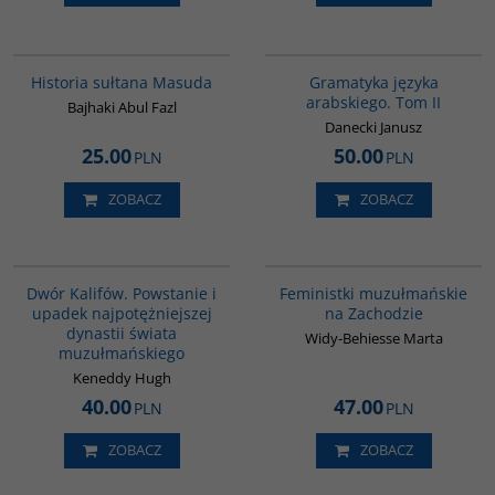
G100
G071
Historia sułtana Masuda
Gramatyka języka
arabskiego. Tom II
Bajhaki Abul Fazl
Danecki Janusz
25.00
50.00
PLN
PLN
ZOBACZ
ZOBACZ
00173G
G1148
BESTSELLER
Dwór Kalifów. Powstanie i
Feministki muzułmańskie
upadek najpotężniejszej
na Zachodzie
dynastii świata
Widy-Behiesse Marta
muzułmańskiego
Keneddy Hugh
40.00
47.00
PLN
PLN
ZOBACZ
ZOBACZ