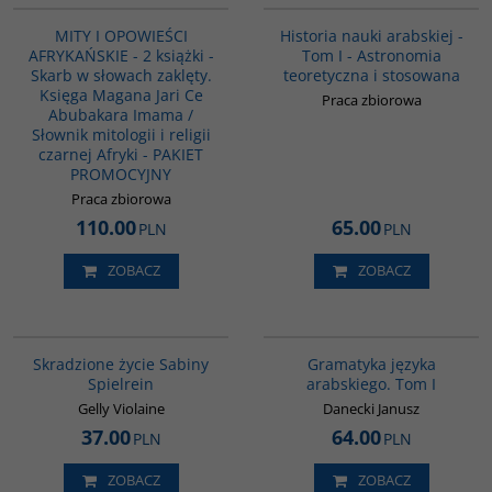
MITY I OPOWIEŚCI
Historia nauki arabskiej -
AFRYKAŃSKIE - 2 książki -
Tom I - Astronomia
Skarb w słowach zaklęty.
teoretyczna i stosowana
Księga Magana Jari Ce
Praca zbiorowa
Abubakara Imama /
Słownik mitologii i religii
czarnej Afryki - PAKIET
PROMOCYJNY
Praca zbiorowa
110.00
65.00
PLN
PLN
ZOBACZ
ZOBACZ
G1070
G070
Skradzione życie Sabiny
Gramatyka języka
Spielrein
arabskiego. Tom I
Gelly Violaine
Danecki Janusz
37.00
64.00
PLN
PLN
ZOBACZ
ZOBACZ