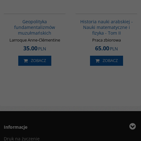
00172G
G093
Geopolityka
Historia nauki arabskiej -
fundamentalizmów
Nauki matematyczne i
muzułmańskich
fizyka - Tom II
Larroque Anne-Clémentine
Praca zbiorowa
35.00
65.00
PLN
PLN
ZOBACZ
ZOBACZ
Informacje
Druk na życzenie