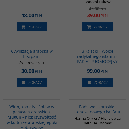
Bonczol Łukasz
45.00
PLN
48.00
39.00
PLN
PLN
ZOBACZ
ZOBACZ
00020G
GPA28
Cywilizacja arabska w
3 książki - Wokół
Hiszpanii
radykalnego islamu -
PAKIET PROMOCYJNY
Lévi-Provençal É.
30.00
99.00
PLN
PLN
ZOBACZ
ZOBACZ
G323
G576
Wino, kobiety i śpiew w
Państwo Islamskie.
pałacach arabskich.
Geneza nowego kalifatu
Mugun - nieprzyzwoitość
Hanne Olivier / Flichy de La
w kulturze arabskiej epoki
Neuville Thomas
Abbasydów