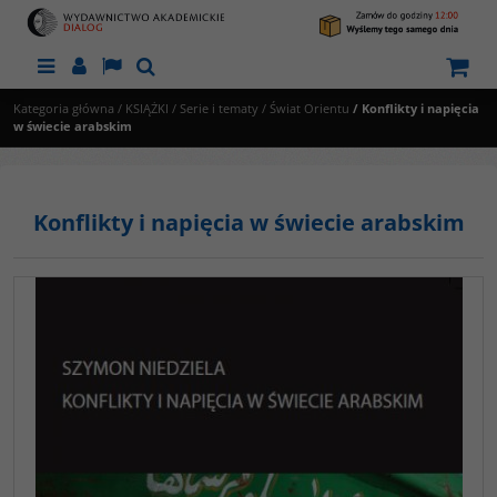
Menu
Panel
Lang
Szukaj
Kategoria główna
/
KSIĄŻKI
/
Serie i tematy
/
Świat Orientu
/
Konflikty i napięcia
w świecie arabskim
Konflikty i napięcia w świecie arabskim