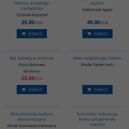
Geneza, przebieg i
Austrii
następstwa
Nalborczyk Agata
Trzciński Krzysztof
25.00
40.00
PLN
PLN
ZOBACZ
ZOBACZ
G020
00099G
PROMOCJA
Być kobietą w Oriencie
Atlas radykalnego islamu
Praca zbiorowa
Raufer Xavier (red.)
48.00
PLN
25.00
PLN
ZOBACZ
ZOBACZ
G188
00004G
PROMOCJA
Muzułmańska kultura
Zrozumieć Indonezję.
konsumpcyjna
Nowy Ład generała
Suharto
Górak-Sosnowska Katarzyna