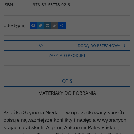
ISBN
:
978-83-63778-02-6
Udostępnij
:
F
T
W
C
P
a
w
y
o
o
c
i
k
p
d
e
t
o
y
z
b
t
p
L
i
DODAJ DO PRZECHOWALNI
o
e
i
e
o
r
n
l
ZAPYTAJ O PRODUKT
k
k
s
i
ę
OPIS
MATERIAŁY DO POBRANIA
Książka Szymona Niedzieli w uporządkowany sposób
opisuje najważniejsze konflikty i napięcia w wybranych
krajach arabskich: Algierii, Autonomii Palestyńskiej,