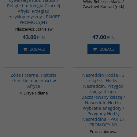
cywilizacja ludu Hausa /
Widy-Behiesse Marta /
Religie i mitologia Czarnej
Zasztowt Konrad (red.)
Afryki. Przegląd
encyklopedyczny - PAKIET
PROMOCYJNY
Piłaszewicz Stanisław
43.00
47.00
PLN
PLN
ZOBACZ
ZOBACZ
00253G
G1130
Żółte i czarne. Historia
Nasreddin Hodża - 3
chińskiej obecności w
książki - Hodża
Afryce
Nasreddin. Przygód
księga druga.
N'Diaye Tidiane
Zaczarowany książę /
Nasreddin Hodża.
Wybrane anegdoty /
Przygody Hodży
Nasreddina - PAKIET
PROMOCYJNY
Praca zbiorowa