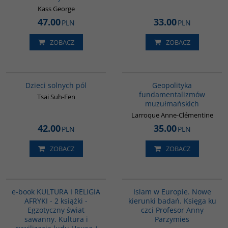
Kass George
47.00
33.00
PLN
PLN
ZOBACZ
ZOBACZ
G1155
00172G
BESTSELLER
Dzieci solnych pól
Geopolityka
fundamentalizmów
Tsai Suh-Fen
muzułmańskich
Larroque Anne-Clémentine
42.00
35.00
PLN
PLN
ZOBACZ
ZOBACZ
G1123
00236G
e-book KULTURA I RELIGIA
Islam w Europie. Nowe
AFRYKI - 2 książki -
kierunki badań. Księga ku
Egzotyczny świat
czci Profesor Anny
sawanny. Kultura i
Parzymies