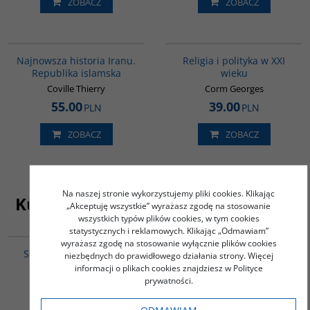
ZOBACZ
ZOBACZ
00114G
00104G
Najnowsza historia Iranu.
Religia i polityka w XXI
Republika islamska
wieku
Coville Thierry
Corm Georges
55.00
39.00
PLN
PLN
ZOBACZ
ZOBACZ
Na naszej stronie wykorzystujemy pliki cookies. Klikając
Kupujący ten produkt kupili także
„Akceptuję wszystkie” wyrażasz zgodę na stosowanie
wszystkich typów plików cookies, w tym cookies
G586
G576
statystycznych i reklamowych. Klikając „Odmawiam”
wyrażasz zgodę na stosowanie wyłącznie plików cookies
Syria. Porażka strategii
Państwo Islamskie.
niezbędnych do prawidłowego działania strony. Więcej
Zachodu
Geneza nowego kalifatu
informacji o plikach cookies znajdziesz w Polityce
prywatności.
Frederic Pichon
Hanne Olivier / Flichy de La
Neuville Thomas