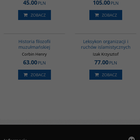
45.00
105.00
PLN
PLN
ZOBACZ
ZOBACZ
G082
G587
Historia filozofii
Leksykon organizacji i
muzułmańskiej
ruchów islamistycznych
Corbin Henry
Izak Krzysztof
63.00
77.00
PLN
PLN
ZOBACZ
ZOBACZ