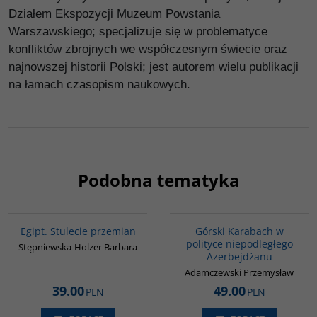
Działem Ekspozycji Muzeum Powstania
Warszawskiego; specjalizuje się w problematyce
konfliktów zbrojnych we współczesnym świecie oraz
najnowszej historii Polski; jest autorem wielu publikacji
na łamach czasopism naukowych.
Podobna tematyka
G055
G067
Egipt. Stulecie przemian
Górski Karabach w
polityce niepodległego
Stępniewska-Holzer Barbara
Azerbejdżanu
Adamczewski Przemysław
39.00
49.00
PLN
PLN