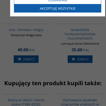
36.00
33.00
ODMAWIAM
PLN
PLN
AKCEPTUJĘ WSZYSTKIE
ZOBACZ
ZOBACZ
00069G
00172G
Iran. Państwo i religia
Geopolityka
fundamentalizmów
Stolarczyk Małgorzata
muzułmańskich
Larroque Anne-Clémentine
49.00
35.00
PLN
PLN
ZOBACZ
ZOBACZ
Kupujący ten produkt kupili także:
00228G
G342
Wojny w Liberii i Sierra
Zachowania językowe
Leone (1989-2002).
imigrantów arabskich w