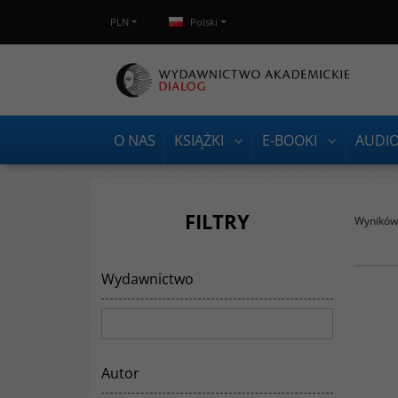
PLN
Polski
O NAS
KSIĄŻKI
E-BOOKI
AUDI
FILTRY
Wyników 
Wydawnictwo
"Niniejszy podręcznik do nauki współczesnego
języka mongolskiego − pierwszy w Polsce − ma
szansę stać się niezastąpioną pomocą zarówno
dla studentów mongolistyki, jak i dla
wszystkich osób interesujących się Mongolią i
pragnących udać się do tego kraju w celach
turystycznych lub zawodowych".
Autor
Wydawnictwo
:
Dialog
Autor
:
Rogala Jan