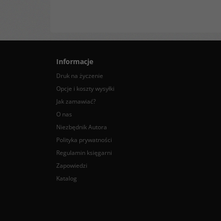
Informacje
Druk na życzenie
Opcje i koszty wysyłki
Jak zamawiać?
O nas
Niezbędnik Autora
Polityka prywatności
Regulamin księgarni
Zapowiedzi
Katalog