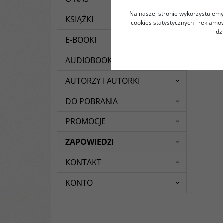
Na naszej stronie wykorzystujemy 
KSIĄŻKI
cookies statystycznych i reklam
dz
E-BOOKI
AUDIOBOOKI
AUTORZY I AUTORKI
DO POBRANIA
PROMOCJE
ZAPOWIEDZI
KONTAKT
KONTO