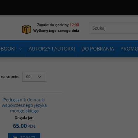
OBOOKI
AUTORZY I AUTORKI
DO POBRANIA
PROMO
na stronie
:
G226
Podręcznik do nauki
współczesnego języka
mongolskiego
Rogala Jan
65.00
PLN
ZOBACZ