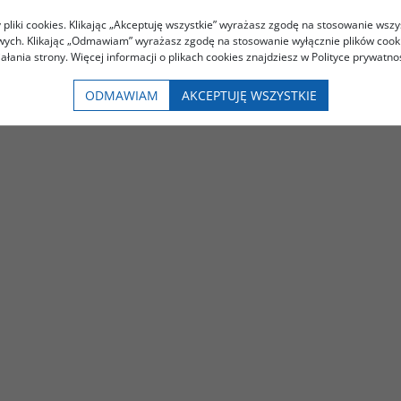
pliki cookies. Klikając „Akceptuję wszystkie” wyrażasz zgodę na stosowanie wszy
owych. Klikając „Odmawiam” wyrażasz zgodę na stosowanie wyłącznie plików coo
iałania strony. Więcej informacji o plikach cookies znajdziesz w Polityce prywatnoś
ODMAWIAM
AKCEPTUJĘ WSZYSTKIE