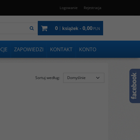
Logowanie
Rejestracja
0
0,00
|
książek -
PLN
CJE
ZAPOWIEDZI
KONTAKT
KONTO
Sortuj według
: