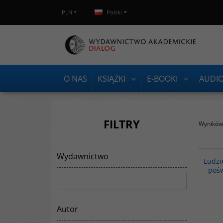
PLN
Polski
O NAS
KSIĄŻKI
E-BOOKI
AUDI
FILTRY
Wyników 
Wydawnictwo
DRUK NA ŻYCZENIE Praca opisuje i analizuje
Ludzi
świadomość, myśli, sądy. poglądy, uczucia,
poś
wierzenia i wyobrażenia społeczeństw z
różnych grup społecznych wielu kontynentów,
które autor poznał w bezpośrednich
badaniach naukowych.
Wydawnictwo
:
Dialog
Autor
Autor
:
Olędzki Jacek
Wydanie
:
Warszawa