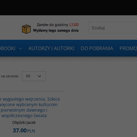
OBOOKI
AUTORZY I AUTORKI
DO POBRANIA
PROMO
na stronie
:
00106G
e wygasłego wejrzenia. Szkice
więcone wybranym kulturom
pierwotnym dawnego i
współczesnego świata
Olędzki Jacek
37.00
PLN