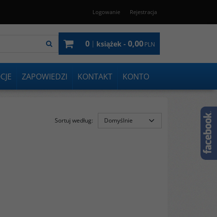
Logowanie
Rejestracja
0
0,00
|
książek -
PLN
CJE
ZAPOWIEDZI
KONTAKT
KONTO
Sortuj według
: