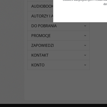
dz
AUDIOBOOKI
AUTORZY I AUTORKI
DO POBRANIA
PROMOCJE
ZAPOWIEDZI
KONTAKT
KONTO