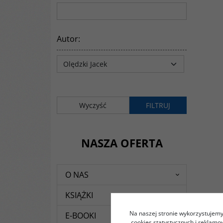
Rok wydania
:
1999
Liczba stron
:
426
Rozmiar
:
165 x 235 mm
ISBN
:
83-88238-03-5
Autor
:
NASZA OFERTA
O NAS
KSIĄŻKI
Na naszej stronie wykorzystujemy 
E-BOOKI
cookies statystycznych i reklam