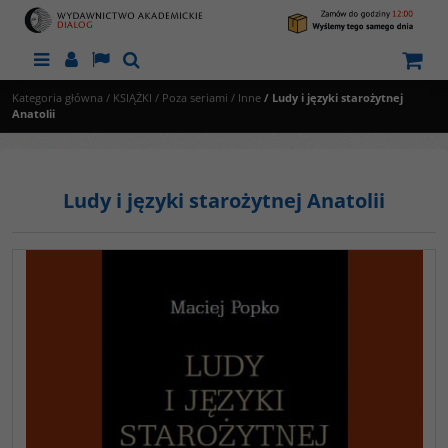
Menu
Panel
Lang
Szukaj
Kategoria główna
/
KSIĄŻKI
/
Poza seriami
/
Inne
/
Ludy i języki starożytnej
Anatolii
Ludy i języki starożytnej Anatolii