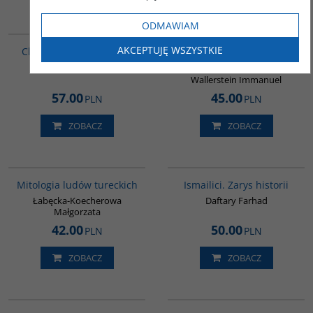
ODMAWIAM
G027
00049G
BESTSELLER
AKCEPTUJĘ WSZYSTKIE
Chiny. Powrót olbrzyma
Analiza systemów-
światów
Seitz Konrad
Wallerstein Immanuel
57.00
45.00
PLN
PLN
ZOBACZ
ZOBACZ
G549
G115
Mitologia ludów tureckich
Ismailici. Zarys historii
Łabęcka-Koecherowa
Daftary Farhad
Małgorzata
42.00
50.00
PLN
PLN
ZOBACZ
ZOBACZ
GPA50
G085
BESTSELLER