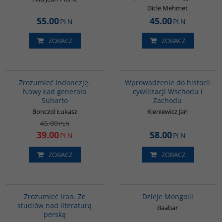
Dicle Mehmet
55.00
45.00
PLN
PLN
ZOBACZ
ZOBACZ
00004G
G329
PROMOCJA
Zrozumieć Indonezję.
Wprowadzenie do historii
Nowy Ład generała
cywilizacji Wschodu i
Suharto
Zachodu
Bonczol Łukasz
Kieniewicz Jan
45.00
PLN
39.00
58.00
PLN
PLN
ZOBACZ
ZOBACZ
00130G
G049
Zrozumieć Iran. Ze
Dzieje Mongolii
studiów nad literaturą
Baabar
perską