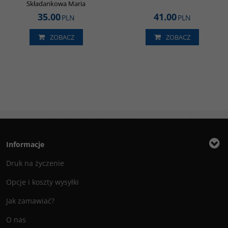
Składankowa Maria
35.00
41.00
PLN
PLN
ZOBACZ
ZOBACZ
Informacje
Druk na życzenie
Opcje i koszty wysyłki
Jak zamawiać?
O nas