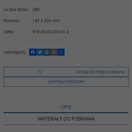
Liczba stron
:
289
Rozmiar
:
145 x 205 mm
ISBN
:
978-83-61203-61-2
Udostępnij
:
F
T
W
C
P
a
w
y
o
o
c
i
k
p
d
e
t
o
y
z
b
t
p
L
i
DODAJ DO PRZECHOWALNI
o
e
i
e
o
r
n
l
ZAPYTAJ O PRODUKT
k
k
s
i
ę
OPIS
MATERIAŁY DO POBRANIA