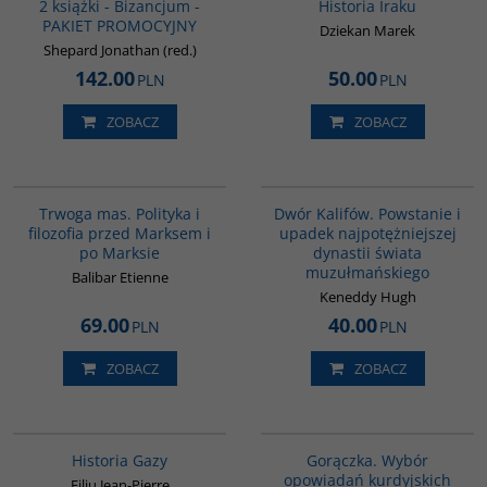
2 książki - Bizancjum -
Historia Iraku
PAKIET PROMOCYJNY
Dziekan Marek
Shepard Jonathan (red.)
142.00
50.00
PLN
PLN
ZOBACZ
ZOBACZ
G304
00173G
BESTSELLER
Trwoga mas. Polityka i
Dwór Kalifów. Powstanie i
filozofia przed Marksem i
upadek najpotężniejszej
po Marksie
dynastii świata
muzułmańskiego
Balibar Etienne
Keneddy Hugh
69.00
40.00
PLN
PLN
ZOBACZ
ZOBACZ
00254G
G1058
Historia Gazy
Gorączka. Wybór
opowiadań kurdyjskich
Filiu Jean-Pierre