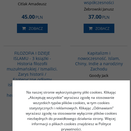
współczesności
Citlak Amadeusz
Żebrowski Janusz
45.00
37.00
PLN
PLN
ZOBACZ
ZOBACZ
GPA07
G139
PROMOCJA
FILOZOFIA I DZIEJE
Kapitalizm i
ISLAMU - 3 książki -
nowoczesność. Islam,
Historia filozofii
Chiny, Indie a narodziny
muzułmańskiej / Ismailici.
Zachodu
Zarys historii /
Goody Jack
Ezoteryczne odłamy
islamu w muzułmańskiej
literaturze
Na naszej stronie wykorzystujemy pliki cookies. Klikając
herezjograficznej - PAKIET
„Akceptuję wszystkie” wyrażasz zgodę na stosowanie
PROMOCYJNY
wszystkich typów plików cookies, w tym cookies
statystycznych i reklamowych. Klikając „Odmawiam”
145.00
PLN
wyrażasz zgodę na stosowanie wyłącznie plików cookies
90.00
45.00
PLN
PLN
niezbędnych do prawidłowego działania strony. Więcej
informacji o plikach cookies znajdziesz w Polityce
ZOBACZ
ZOBACZ
prywatności.