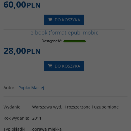
60,00
PLN
DO KOSZYKA
e-book (format epub, mobi):
Dostępność
:
28,00
PLN
DO KOSZYKA
Autor
:
Popko Maciej
Wydanie
:
Warszawa wyd. II rozszerzone i uzupełnione
Rok wydania
:
2011
Typ okładki
:
oprawa miękka