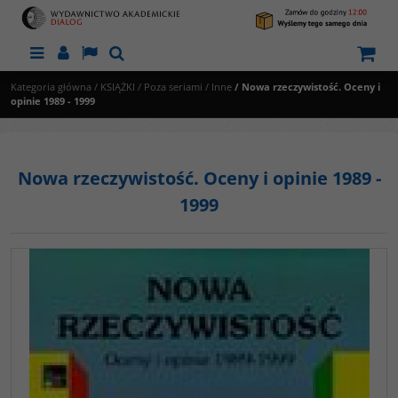
Menu
Panel
Lang
Szukaj
Kategoria główna
/
KSIĄŻKI
/
Poza seriami
/
Inne
/
Nowa rzeczywistość. Oceny i
opinie 1989 - 1999
Nowa rzeczywistość. Oceny i opinie 1989 -
1999