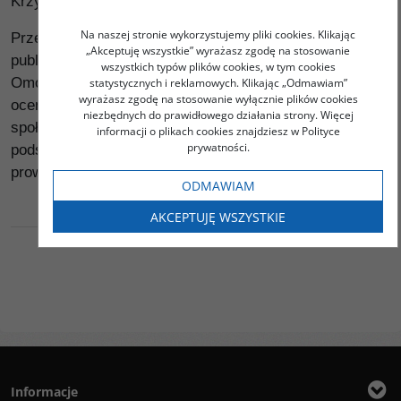
Krzysztofa Zagórskiego i Michała Strzeszewskiego
Na naszej stronie wykorzystujemy pliki cookies. Klikając
Przedstawienie dynamiki kształtowania się opinii
„Akceptuję wszystkie” wyrażasz zgodę na stosowanie
publicznej w Polsce w dekadzie przemian ustrojowych.
wszystkich typów plików cookies, w tym cookies
Omówienie zmian świadomości społecznej, postaw,
statystycznych i reklamowych. Klikając „Odmawiam”
wyrażasz zgodę na stosowanie wyłącznie plików cookies
ocen i opinii na najważniejsze tematy z zakresu życia
niezbędnych do prawidłowego działania strony. Więcej
społeczno-politycznego i gospodarczego kraju na
informacji o plikach cookies znajdziesz w Polityce
prywatności.
podstawie reprezentatywnych badań ogólnopolskich,
prowadzonych przez CBOS.
ODMAWIAM
AKCEPTUJĘ WSZYSTKIE
Informacje