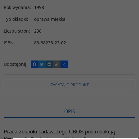
Rok wydania
:
1998
Typ okładki
:
oprawa miękka
Liczba stron
:
238
ISBN
:
83-88238-23-02
Udostępnij
:
F
T
W
C
P
a
w
y
o
o
c
i
k
p
d
e
t
o
y
z
b
t
p
L
i
ZAPYTAJ O PRODUKT
o
e
i
e
o
r
n
l
k
k
s
i
ę
OPIS
Praca zespółu badawczego CBOS pod redakcją