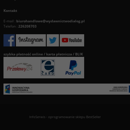
Kontakt
E-mail :
biurohandlowe@wydawnictwodialog.pl
Telefon :
226208703
szybka płatność online / karta płatnicza / BLIK
InfoSerwis
-
oprogramowanie sklepu BestSeller