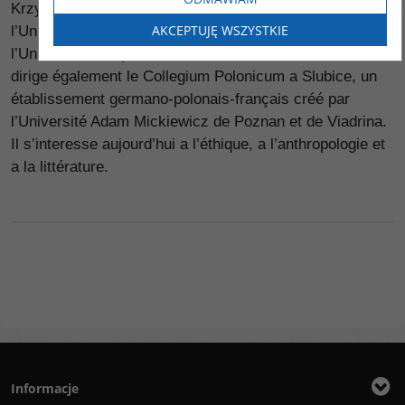
Krzysztof Wojciechowski, est né en 1956. Il enseigne a
AKCEPTUJĘ WSZYSTKIE
l’Université de Varsovie de 1979 a 1991, ensuite a
l’Université européenne Viadrina a Francfort sur Oder. Il
dirige également le Collegium Polonicum a Slubice, un
établissement germano-polonais-français créé par
l’Université Adam Mickiewicz de Poznan et de Viadrina.
Il s’interesse aujourd’hui a l’éthique, a l’anthropologie et
a la littérature.
Informacje