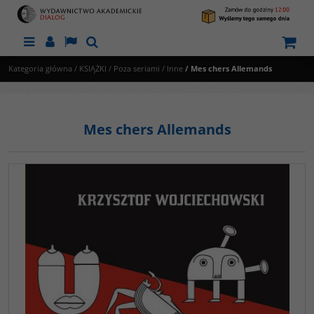
Menu
Panel
Lang
Szukaj
Kategoria główna
/
KSIĄŻKI
/
Poza seriami
/
Inne
/
Mes chers Allemands
Mes chers Allemands