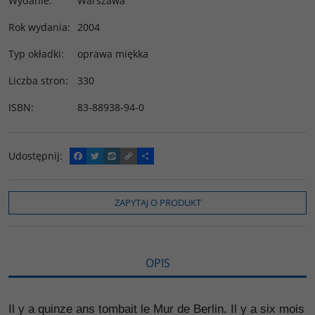
Wydanie
:
Warszawa
Rok wydania
:
2004
Typ okładki
:
oprawa miękka
Liczba stron
:
330
ISBN
:
83-88938-94-0
Udostępnij
:
F
T
W
C
P
a
w
y
o
o
c
i
k
p
d
e
t
o
y
z
b
t
p
L
i
ZAPYTAJ O PRODUKT
o
e
i
e
o
r
n
l
k
k
s
i
ę
OPIS
Il y a quinze ans tombait le Mur de Berlin. Il y a six mois