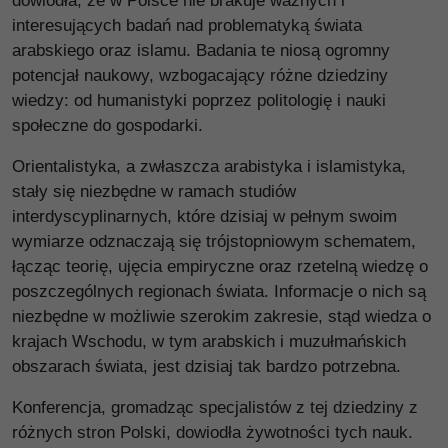
dowiodła, że w Polsce nie brakuje ważnych i
interesujących badań nad problematyką świata
arabskiego oraz islamu. Badania te niosą ogromny
potencjał naukowy, wzbogacający różne dziedziny
wiedzy: od humanistyki poprzez politologię i nauki
społeczne do gospodarki.
Orientalistyka, a zwłaszcza arabistyka i islamistyka,
stały się niezbędne w ramach studiów
interdyscyplinarnych, które dzisiaj w pełnym swoim
wymiarze odznaczają się trójstopniowym schematem,
łącząc teorię, ujęcia empiryczne oraz rzetelną wiedzę o
poszczególnych regionach świata. Informacje o nich są
niezbędne w możliwie szerokim zakresie, stąd wiedza o
krajach Wschodu, w tym arabskich i muzułmańskich
obszarach świata, jest dzisiaj tak bardzo potrzebna.
Konferencja, gromadząc specjalistów z tej dziedziny z
różnych stron Polski, dowiodła żywotności tych nauk.