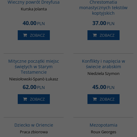
Wieczny powrót Dreyfusa
Chrestomatia
monastycznych tekstów
Kurska Jolanta
koptyjskich
40.00
37.00
PLN
PLN
ZOBACZ
ZOBACZ
G1187
00023G
Mityczne początki miejsc
Konflikty i napięcia w
świętych w Starym
świecie arabskim
Testamencie
Niedziela Szymon
Niesiołowski-Spanò Łukasz
62.00
45.00
PLN
PLN
ZOBACZ
ZOBACZ
G048
G181
BESTSELLER
Dziecko w Oriencie
Mezopotamia
Praca zbiorowa
Roux Georges