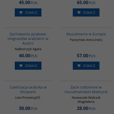
45.00
65.00
PLN
PLN
ZOBACZ
ZOBACZ
G342
G521
Zachowania językowe
Muzułmanie w Europie
imigrantów arabskich w
Parzymies Anna (red.)
Austrii
Nalborczyk Agata
40.00
57.00
PLN
PLN
ZOBACZ
ZOBACZ
00020G
G358
Cywilizacja arabska w
Życie codzienne w
Hiszpanii
muzułmańskim Madrycie
Lévi-Provençal É.
Nowaczek-Walczak
Magdalena
30.00
28.00
PLN
PLN