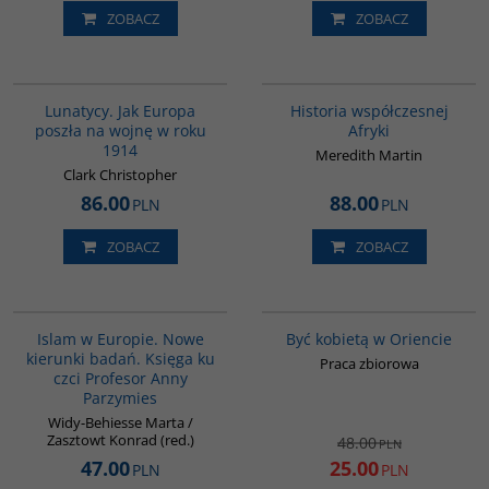
ZOBACZ
ZOBACZ
G628
G1062
BESTSELLER
BESTSELLER
Lunatycy. Jak Europa
Historia współczesnej
poszła na wojnę w roku
Afryki
1914
Meredith Martin
Clark Christopher
86.00
88.00
PLN
PLN
ZOBACZ
ZOBACZ
00236G
G020
PROMOCJA
Islam w Europie. Nowe
Być kobietą w Oriencie
kierunki badań. Księga ku
Praca zbiorowa
czci Profesor Anny
Parzymies
Widy-Behiesse Marta /
Zasztowt Konrad (red.)
48.00
PLN
47.00
25.00
PLN
PLN