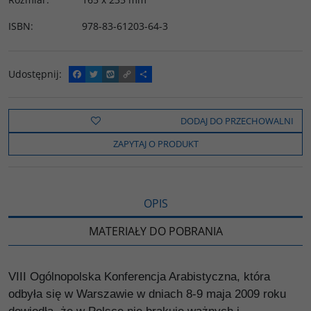
ISBN
:
978-83-61203-64-3
Udostępnij
:
F
T
W
C
P
a
w
y
o
o
c
i
k
p
d
e
t
o
y
z
b
t
p
L
i
DODAJ DO PRZECHOWALNI
o
e
i
e
o
r
n
l
ZAPYTAJ O PRODUKT
k
k
s
i
ę
OPIS
MATERIAŁY DO POBRANIA
VIII Ogólnopolska Konferencja Arabistyczna, która
odbyła się w Warszawie w dniach 8-9 maja 2009 roku