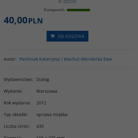
e-book
Dostępność
:
40,00
PLN
DO KOSZYKA
Autor
:
Pachniak Katarzyna / Machut-Mendecka Ewa
Wydawnictwo
:
Dialog
Wydanie
:
Warszawa
Rok wydania
:
2012
Typ okładki
:
oprawa miękka
Liczba stron
:
430
Rozmiar
:
165 x 235 mm