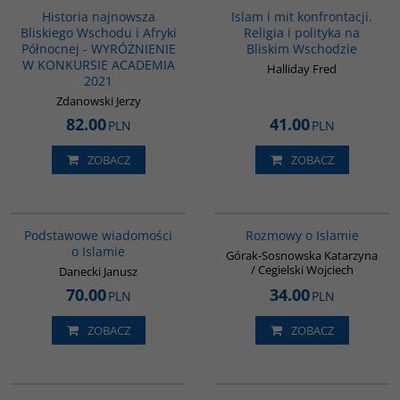
BESTSELLER
Historia najnowsza
Islam i mit konfrontacji.
Bliskiego Wschodu i Afryki
Religia i polityka na
Północnej - WYRÓŻNIENIE
Bliskim Wschodzie
W KONKURSIE ACADEMIA
Halliday Fred
2021
Zdanowski Jerzy
82.00
41.00
PLN
PLN
ZOBACZ
ZOBACZ
00035G
G595
Podstawowe wiadomości
Rozmowy o Islamie
o Islamie
Górak-Sosnowska Katarzyna
/ Cegielski Wojciech
Danecki Janusz
70.00
34.00
PLN
PLN
ZOBACZ
ZOBACZ
G1183
G030
BESTSELLER