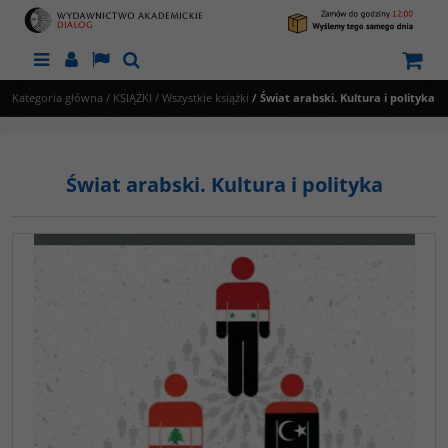
Menu
Panel
Lang
Szukaj
Kategoria główna
/
KSIĄŻKI
/
Wszystkie książki
/
Świat arabski. Kultura i polityka
Świat arabski. Kultura i polityka