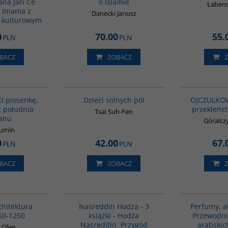
na Jari Ce
o Islamie
Łabend
 Imama z
Danecki Janusz
 kulturowym
0
70.00
55.
PLN
PLN
BACZ
ZOBACZ
G1132
G1155
BESTSELLER
BESTSELLER
i piosenkę.
Dzieci solnych pól
OJCZULKOWI
z południa
przekleńs
Tsai Suh-Fen
anu
Góralcz
Fumin
0
42.00
67.
PLN
PLN
BACZ
ZOBACZ
G288
G1130
chitektura
Nasreddin Hodża - 3
Perfumy, at
50-1250
książki - Hodża
Przewodni
Nasreddin. Przygód
arabskic
 Oleg