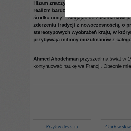
Hizam znaczy pas to pierwsza powieść Ah
realizm bardzo poetycki, opowieść o świec
środku nocy”. Sięgając do zakamarków pa
zderzeniu tradycji z nowoczesnością, o p
stereotypowych wyobrażeń kraju, w którym
przybywają miliony muzułmanów z całego
Ahmed Abodehman
przyszedł na świat w 19
kontynuować naukę we Francji. Obecnie mies
G1061
Krzyk w deszczu
Skarb w słow