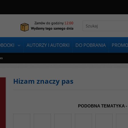
OBOOKI
AUTORZY I AUTORKI
DO POBRANIA
PROMO
as
Hizam znaczy pas
PODOBNA TEMATYKA -