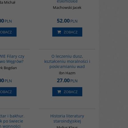
eskimoskie
a Michał
Machowski Jacek
00
52.00
PLN
PLN
ZOBACZ
ZOBACZ
G1211
G206
BESTSELLER
E Filary czy
O leczeniu dusz,
two Węgrów?
kształceniu moralności i
poskramianiu wad
yk Bogdan
Ibn Hazm
00
27.00
PLN
PLN
ZOBACZ
ZOBACZ
G1129
G091
BESTSELLER
tar i bakhur.
Historia literatury
k po świecie
staroindyjskiej
h wonności
Mylius Klaus