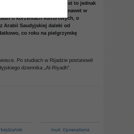
ńców saudyjskiej wioski. Jest to jednak
do siebie wierszem, śpiewali nawet w
baśń o korzeniach kulturowych, o
 Arabii Saudyjskiej daleki od
odatkowo, co roku na pielgrzymkę
wiosce. Po studiach w Rijadzie postanowił
yjskiego dziennika „Al-Riyadh”.
G1215
00184G
BESTSELLER
rbejdżański
Inuit. Opowiadania