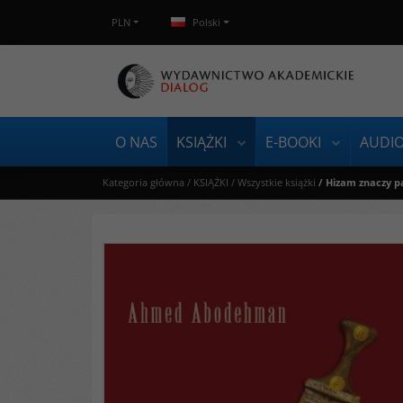
PLN
Polski
O NAS
KSIĄŻKI
E-BOOKI
AUDI
Kategoria główna
/
KSIĄŻKI
/
Wszystkie książki
/
Hizam znaczy p