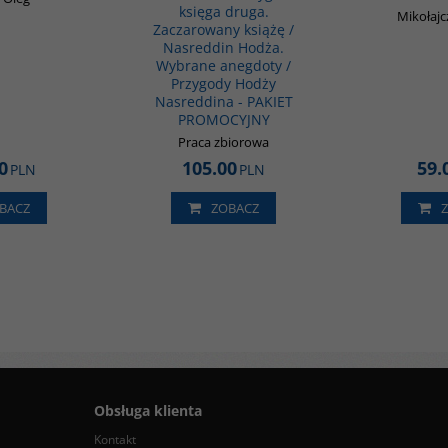
księga druga.
Mikołajc
Zaczarowany książę /
Nasreddin Hodża.
Wybrane anegdoty /
Przygody Hodży
Nasreddina - PAKIET
PROMOCYJNY
Praca zbiorowa
0
105.00
59.
PLN
PLN
BACZ
ZOBACZ
Obsługa klienta
Kontakt