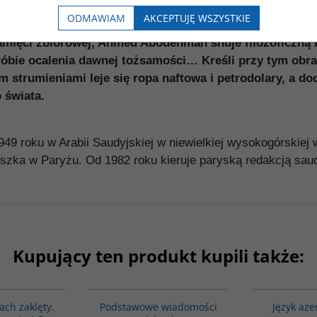
meda Abodehmana, przedstawia historie z życia mieszka
ODMAWIAM
AKCEPTUJĘ WSZYSTKIE
ie, w którym „życie stało się poezją; wieśniacy mówili 
mięci zbiorowej, Ahmed Abodehman snuje filozoficzną 
róbie ocalenia dawnej tożsamości… Kreśli przy tym obraz
 strumieniami leje się ropa naftowa i petrodolary, a d
 świata.
49 roku w Arabii Saudyjskiej w niewielkiej wysokogórskiej 
zka w Paryżu. Od 1982 roku kieruje paryską redakcją saud
Kupujący ten produkt kupili także:
G1160
00035G
ach zaklęty.
Podstawowe wiadomości
Język aze