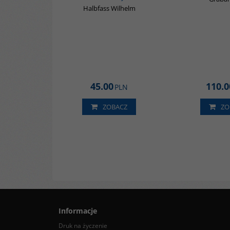
Halbfass Wilhelm
45.00
110.0
PLN
ZOBACZ
ZO
Informacje
Druk na życzenie