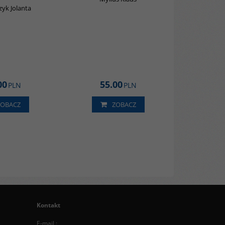
zyk Jolanta
00
55.00
PLN
PLN
ZOBACZ
ZOBACZ
Kontakt
E-mail :