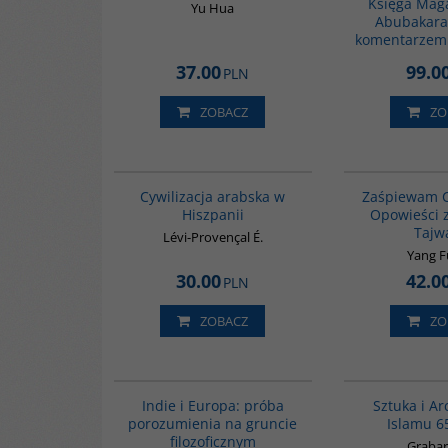
Księga Maga
Yu Hua
Abubakara
komentarzem
37.00
99.0
PLN
ZOBACZ
ZO
00020G
Cywilizacja arabska w
Zaśpiewam C
Hiszpanii
Opowieści 
Tajw
Lévi-Provençal É.
Yang 
30.00
42.0
PLN
ZOBACZ
ZO
G106
Indie i Europa: próba
Sztuka i Ar
porozumienia na gruncie
Islamu 6
filozoficznym
Grabar