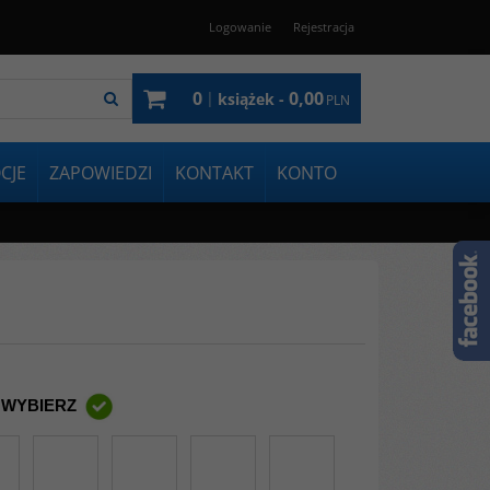
Logowanie
Rejestracja
0
0,00
|
książek -
PLN
CJE
ZAPOWIEDZI
KONTAKT
KONTO
 WYBIERZ