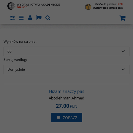
Panel
Menu
Panel
Lang
Szukaj
Wyników na stronie
:
Sortuj według
:
G411
Hizam znaczy pas
Abodehman Ahmed
27.00
PLN
ZOBACZ