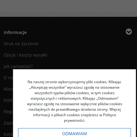
Informacje
Druk na życzenie
Opcje i koszty wysyłki
Jak zamawiać?
O nas
Na naszej stronie wykorzystujemy pliki cookies. Klikając
„Akceptuję wszystkie” wyrażasz zgodę na stosowanie
Niezbędnik Autora
wszystkich typów plików cookies, w tym cookies
statystycznych i reklamowych. Klikając „Odmawiam”
Polityka prywatności
wyrażasz zgodę na stosowanie wyłącznie plików cookies
niezbędnych do prawidłowego działania strony. Więcej
Regulamin księgarni
informacji o plikach cookies znajdziesz w Polityce
prywatności.
Zapowiedzi
ODMAWIAM
Katalog