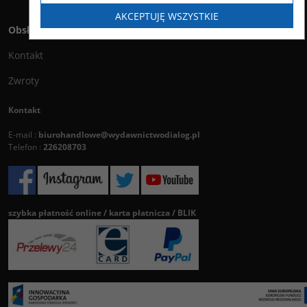
AKCEPTUJĘ WSZYSTKIE
Obsługa klienta
Kontakt
Zwroty
Kontakt
E-mail :
biurohandlowe@wydawnictwodialog.pl
Telefon :
226208703
szybka płatność online / karta płatnicza / BLIK