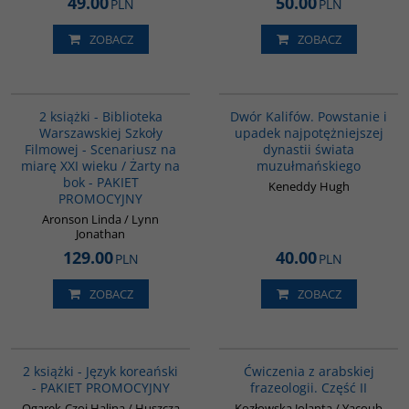
49.00
50.00
PLN
PLN
ZOBACZ
ZOBACZ
PAG1013
00173G
BESTSELLER
2 książki - Biblioteka
Dwór Kalifów. Powstanie i
Warszawskiej Szkoły
upadek najpotężniejszej
Filmowej - Scenariusz na
dynastii świata
miarę XXI wieku / Żarty na
muzułmańskiego
bok - PAKIET
Keneddy Hugh
PROMOCYJNY
Aronson Linda / Lynn
Jonathan
129.00
40.00
PLN
PLN
ZOBACZ
ZOBACZ
PAG1009
G038
BESTSELLER
2 książki - Język koreański
Ćwiczenia z arabskiej
- PAKIET PROMOCYJNY
frazeologii. Część II
Ogarek-Czoj Halina / Huszcza
Kozłowska Jolanta / Yacoub