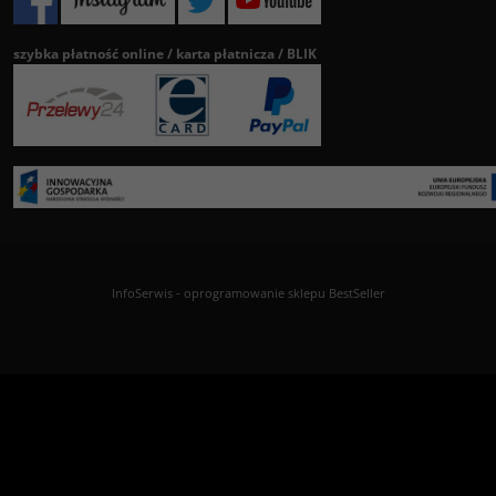
szybka płatność online / karta płatnicza / BLIK
InfoSerwis
-
oprogramowanie sklepu BestSeller