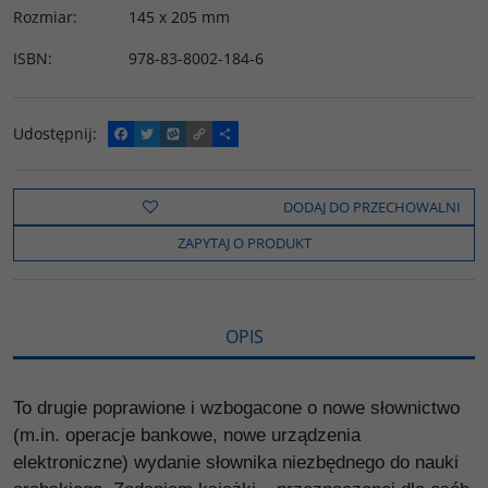
Rozmiar
:
145 x 205 mm
ISBN
:
978-83-8002-184-6
Udostępnij
:
F
T
W
C
P
a
w
y
o
o
c
i
k
p
d
e
t
o
y
z
b
t
p
L
i
DODAJ DO PRZECHOWALNI
o
e
i
e
o
r
n
l
ZAPYTAJ O PRODUKT
k
k
s
i
ę
OPIS
To drugie poprawione i wzbogacone o nowe słownictwo
(m.in. operacje bankowe, nowe urządzenia
elektroniczne) wydanie słownika niezbędnego do nauki