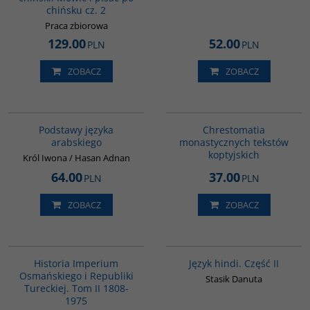
chińsku cz. 2
Praca zbiorowa
129.00
52.00
PLN
PLN
ZOBACZ
ZOBACZ
G234
G030
Podstawy języka
Chrestomatia
arabskiego
monastycznych tekstów
koptyjskich
Król Iwona / Hasan Adnan
64.00
37.00
PLN
PLN
ZOBACZ
ZOBACZ
00091G
G123
PROMOCJA
Historia Imperium
Język hindi. Część II
Osmańskiego i Republiki
Stasik Danuta
Tureckiej. Tom II 1808-
1975