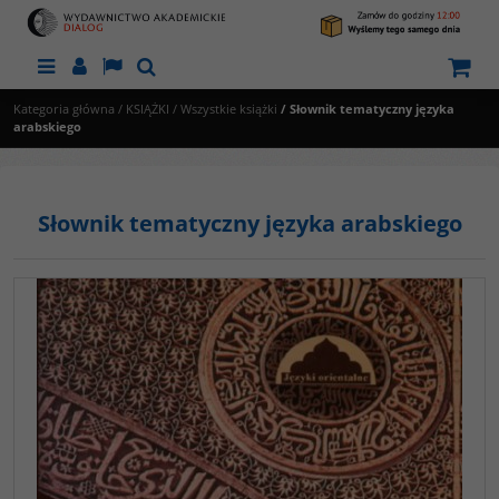
Menu
Panel
Lang
Szukaj
Kategoria główna
/
KSIĄŻKI
/
Wszystkie książki
/
Słownik tematyczny języka
arabskiego
Słownik tematyczny języka arabskiego