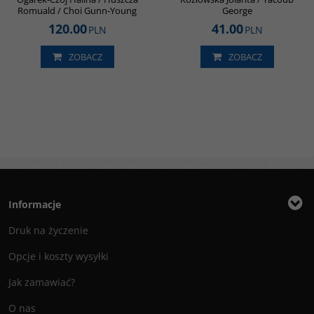
Romuald / Choi Gunn-Young
George
120.00
41.00
PLN
PLN
ZOBACZ
ZOBACZ
Informacje
Druk na życzenie
Opcje i koszty wysyłki
Jak zamawiać?
O nas