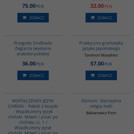
75.00
32.00
PLN
PLN
ZOBACZ
ZOBACZ
G365
G246
BESTSELLER
Przygody Sindbada
Praktyczna gramatyka
Żeglarza (wydanie
języka japońskiego
arabsko-polskie)
Tanimori Masahiro
36.00
57.00
PLN
PLN
ZOBACZ
ZOBACZ
PAG1091
00179G
WSPÓŁCZESNY JĘZYK
Dżinizm. Starożytna
CHIŃSKI - Pakiet 2 książki
religia Indii
- Współczesny język
Balcerowicz Piotr
chiński. Mówić i pisać po
chińsku cz. 1 /
Współczesny język
chiński. Mówić i pisać po