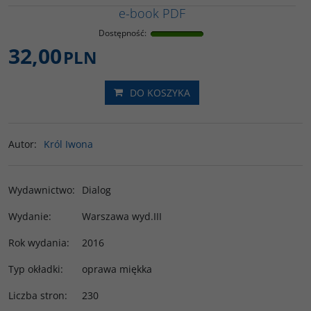
e-book PDF
Dostępność
:
32,00
PLN
DO KOSZYKA
Autor
:
Król Iwona
Wydawnictwo
:
Dialog
Wydanie
:
Warszawa wyd.III
Rok wydania
:
2016
Typ okładki
:
oprawa miękka
Liczba stron
:
230