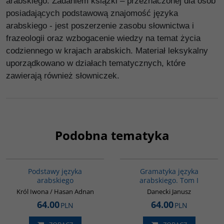
arabskiego. Zadaniem książki – przeznaczonej dla osób
posiadających podstawową znajomość języka
arabskiego - jest poszerzenie zasobu słownictwa i
frazeologii oraz wzbogacenie wiedzy na temat życia
codziennego w krajach arabskich. Materiał leksykalny
uporządkowano w działach tematycznych, które
zawierają również słowniczek.
Podobna tematyka
G234
G070
Podstawy języka
Gramatyka języka
arabskiego
arabskiego. Tom I
Król Iwona / Hasan Adnan
Danecki Janusz
64.00
64.00
PLN
PLN