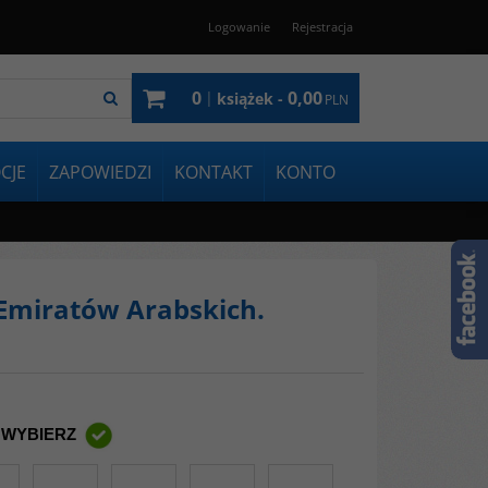
Logowanie
Rejestracja
0
0,00
|
książek -
PLN
CJE
ZAPOWIEDZI
KONTAKT
KONTO
Emiratów Arabskich.
 WYBIERZ