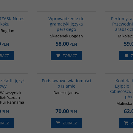
G1206
G448
BESTSELLER
RZASK Notes
Wprowadzenie do
Perfumy, at
gkoku
gramatyki języka
Przewodni
perskiego
arabskic
k Bogdan
Składanek Bogdan
Mikołajc
0
58.00
59.
PLN
PLN
BACZ
ZOBACZ
G888
00035G
BES
zęść II: język
Podstawowe wiadomości
Kobieta 
owy
o Islamie
Egipcie i
kobiecości, 
-Wawrzyniak
Danecki Janusz
pło
dieh Yazdan
 Pur Rahnama
Malińska
0
70.00
62.
PLN
PLN
BACZ
ZOBACZ