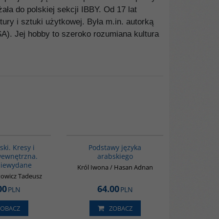
ała do polskiej sekcji IBBY. Od 17 lat
ry i sztuki użytkowej. Była m.in. autorką
A). Jej hobby to szeroko rozumiana kultura
G1072
G234
ki. Kresy i
Podstawy języka
wewnętrzna.
arabskiego
niewydane
Król Iwona / Hasan Adnan
owicz Tadeusz
00
64.00
PLN
PLN
ZOBACZ
ZOBACZ