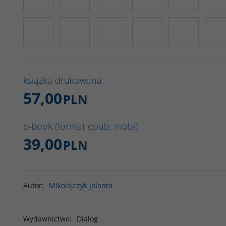
książka drukowana:
57,00
PLN
e-book (format epub, mobi):
39,00
PLN
Autor
:
Mikołajczyk Jolanta
Wydawnictwo
:
Dialog