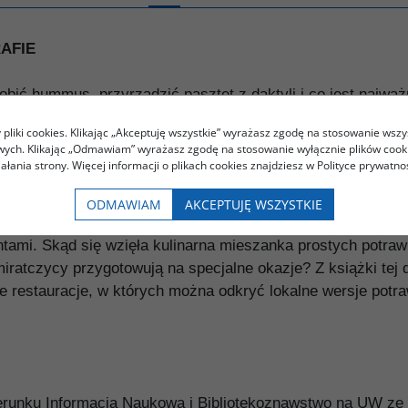
AFIE
ić hummus, przyrządzić pasztet z daktyli i co jest najważn
dzimej kuchni, jak i zwyczajów kulinarnych mieszkających 
pliki cookies. Klikając „Akceptuję wszystkie” wyrażasz zgodę na stosowanie wszy
czas oryginalnym deserem lub zaskoczyć gości niezwykłym, 
owych. Klikając „Odmawiam” wyrażasz zgodę na stosowanie wyłącznie plików coo
iałania strony. Więcej informacji o plikach cookies znajdziesz w Polityce prywatnoś
ODMAWIAM
AKCEPTUJĘ WSZYSTKIE
ńskie potrawy, ekskluzywne rarytasy oprószone złotem, jak
ntami. Skąd się wzięła kulinarna mieszanka prostych potraw z
iratczycy przygotowują na specjalne okazje? Z książki tej d
kie restauracje, w których można odkryć lokalne wersje pot
erunku Informacja Naukowa i Bibliotekoznawstwo na UW ze sp