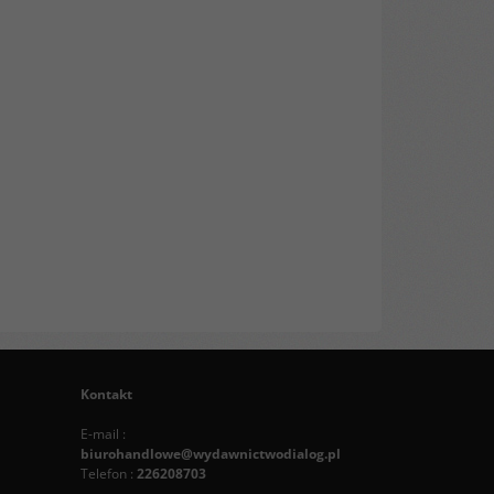
Kontakt
E-mail :
biurohandlowe@wydawnictwodialog.pl
Telefon :
226208703