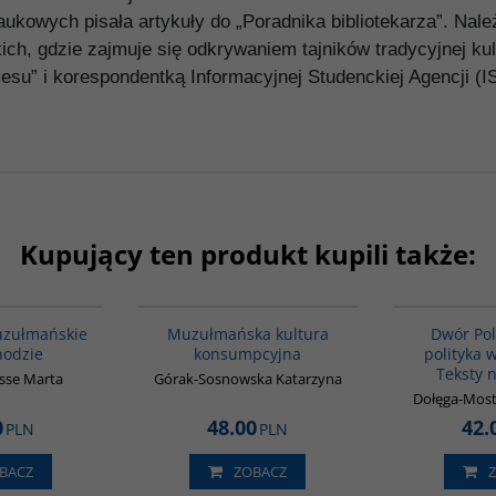
ukowych pisała artykuły do „Poradnika bibliotekarza”. Należ
, gdzie zajmuje się odkrywaniem tajników tradycyjnej kultu
su” i korespondentką Informacyjnej Studenckiej Agencji (IS
Kupujący ten produkt kupili także:
G1148
G188
uzułmańskie
Muzułmańska kultura
Dwór Pols
hodzie
konsumpcyjna
polityka 
Teksty 
sse Marta
Górak-Sosnowska Katarzyna
Dołęga-Most
0
48.00
42.
PLN
PLN
BACZ
ZOBACZ