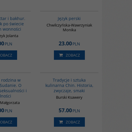
G1129
00272G
BESTSELLER
tar i bakhur.
Język perski
k po świecie
Chwilczyńska-Wawrzyniak
h wonności
Monika
zyk Jolanta
00
23.00
PLN
PLN
ZOBACZ
ZOBACZ
G1196
G1124
TSELLER
BESTSELLER
i rodzina w
Tradycje i sztuka
 Sudanie. O
kulinarna Chin. Historia,
seksualności i
zwyczaje, smaki
dności
Burski Ksawery
 Małgorzata
00
57.00
PLN
PLN
ZOBACZ
ZOBACZ