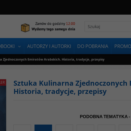
OBOOKI
AUTORZY I AUTORKI
DO POBRANIA
PROMO
a Zjednoczonych Emiratów Arabskich. Historia, tradycje, przepisy
Sztuka Kulinarna Zjednoczonych 
LER
Historia, tradycje, przepisy
PODOBNA TEMATYKA -