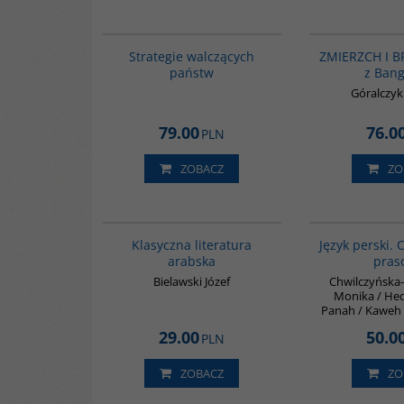
G1200
BESTSELLER
Strategie walczących
ZMIERZCH I B
państw
z Ban
Góralczy
79.00
76.0
PLN
ZOBACZ
ZO
G143
Klasyczna literatura
Język perski. C
arabska
pras
Bielawski Józef
Chwilczyńska
Monika / He
Panah / Kaweh
29.00
50.0
PLN
ZOBACZ
ZO