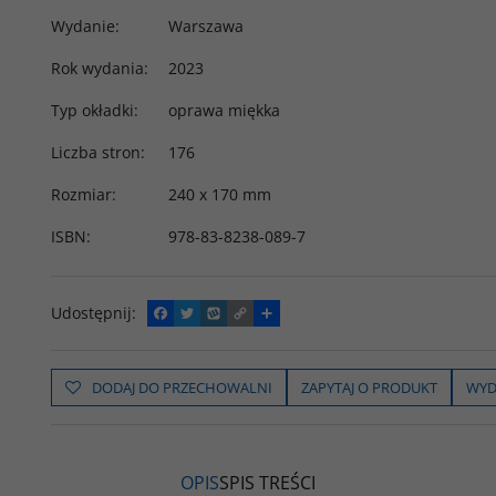
Wydanie
:
Warszawa
Rok wydania
:
2023
Typ okładki
:
oprawa miękka
Liczba stron
:
176
Rozmiar
:
240 x 170 mm
ISBN
:
978-83-8238-089-7
Udostępnij
:
F
T
W
C
P
a
w
y
o
o
c
i
k
p
d
e
t
o
y
z
b
t
p
L
i
DODAJ DO PRZECHOWALNI
ZAPYTAJ O PRODUKT
WYD
o
e
i
e
o
r
n
l
k
k
s
i
ę
OPIS
SPIS TREŚCI