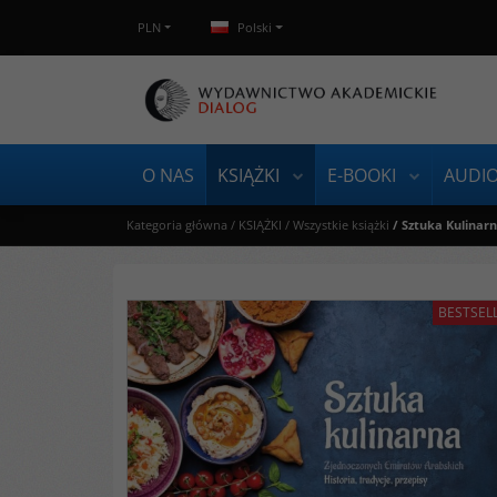
PLN
Polski
O NAS
KSIĄŻKI
E-BOOKI
AUDI
Kategoria główna
/
KSIĄŻKI
/
Wszystkie książki
/
Sztuka Kulinarn
BESTSEL