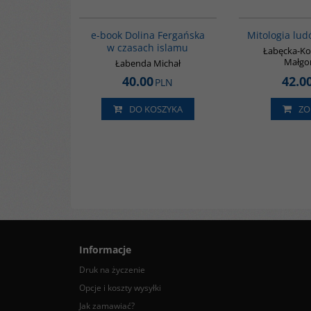
E1200
BESTSELLER
e-book Dolina Fergańska
Mitologia lud
w czasach islamu
Łabęcka-K
Małgo
Łabenda Michał
40.00
42.0
PLN
DO KOSZYKA
ZO
Informacje
Druk na życzenie
Opcje i koszty wysyłki
Jak zamawiać?