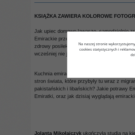
KSIĄŻKA ZAWIERA KOLOROWE FOTOGR
Jak upiec domowe lawasze, samodzielnie zrob
Emirackie przepisy, czerpiące zarówno z ro
Na naszej stronie wykorzystujemy 
zdrowy posiłek na co dzień, umilić sobie 
cookies statystycznych i reklam
wcześniej nie jedli!
dz
Kuchnia emiracka to zarówno proste, bedui
stron świata, które przybyły tu wraz z migra
pakistańskich i libańskich? Jakie potrawy Em
Emiratki, oraz jak dzisiaj wyglądają emirac
Jolanta Mikołajczyk
ukończyła studia na ki