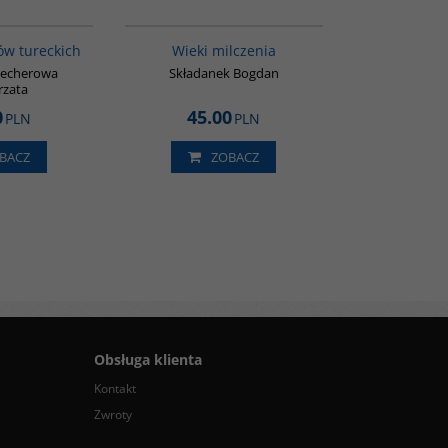
G549
00162G
ów tureckich
Wieki milczenia
oecherowa
Składanek Bogdan
rzata
0
45.00
PLN
PLN
BACZ
ZOBACZ
Obsługa klienta
Kontakt
Zwroty