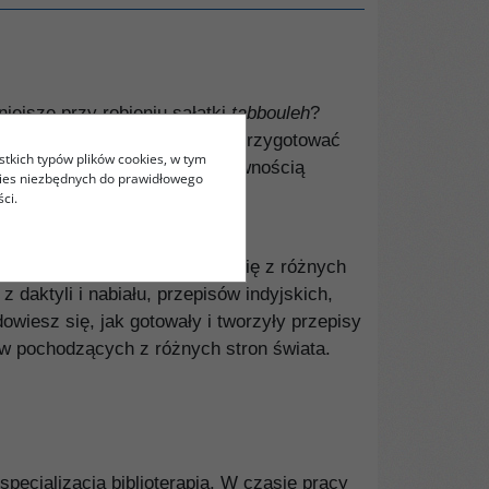
iejsze przy robieniu sałatki
tabbouleh
?
w ZEA imigrantów, pozwolą ci przygotować
stkich typów plików cookies, w tym
pysznym daniem, którego z pewnością
kies niezbędnych do prawidłowego
ci.
 i mnóstwo dań wywodzących się z różnych
 daktyli i nabiału, przepisów indyjskich,
owiesz się, jak gotowały i tworzyły przepisy
raw pochodzących z różnych stron świata.
ecjalizacją biblioterapia. W czasie pracy