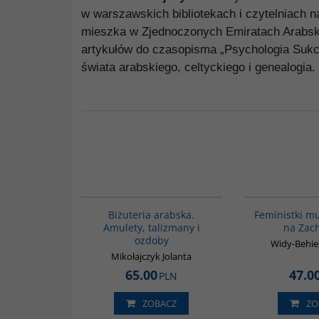
w warszawskich bibliotekach i czytelniach na
mieszka w Zjednoczonych Emiratach Arabskich
artykułów do czasopisma „Psychologia Sukce
świata arabskiego, celtyckiego i genealogia.
G1194
BESTSELLER
Biżuteria arabska.
Feministki m
Amulety, talizmany i
na Zac
ozdoby
Widy-Behie
Mikołajczyk Jolanta
65.00
47.0
PLN
ZOBACZ
ZO