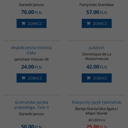
Danecki Janusz
Parzymies Stanisław
70.00
57.00
PLN
PLN
ZOBACZ
ZOBACZ
00082G
G138
Współczesna historia
Judaizm
Iraku
Dominique de La
Maisonneuve
Jamsheer Hassan Ali
24.00
42.00
PLN
PLN
ZOBACZ
ZOBACZ
G071
00600G
PROMOCJA
Gramatyka języka
Klasyczny język tybetański
arabskiego. Tom II
Bareja-Starzyńska Agata /
Mejor Marek
Danecki Janusz
42.00
PLN
50.00
25.00
PLN
PLN