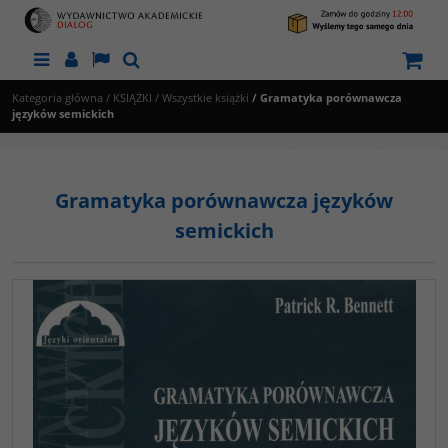
Menu
Panel
Lang
Szukaj
Kategoria główna
/
KSIĄŻKI
/
Wszystkie książki
/
Gramatyka porównawcza
języków semickich
Gramatyka porównawcza języków
semickich