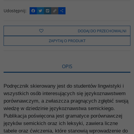
Udostępnij
:
F
T
W
C
P
a
w
y
o
o
c
i
k
p
d
e
t
o
y
z
b
t
p
L
i
DODAJ DO PRZECHOWALNI
o
e
i
e
o
r
n
l
ZAPYTAJ O PRODUKT
k
k
s
i
ę
OPIS
Podręcznik skierowany jest do studentów lingwistyki i
wszystkich osób interesujących się językoznawstwem
porównawczym, a zwłaszcza pragnących zgłębić swoją
wiedzę w dziedzinie językoznawstwa semickiego.
Publikacja poświęcona jest gramatyce porównawczej
języków semickich oraz ich leksyki, zawiera liczne
tabele oraz ćwiczenia, które stanowią wprowadzenie do