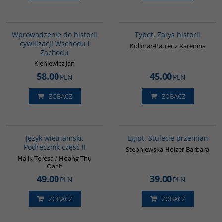
G329
G307
Wprowadzenie do historii
Tybet. Zarys historii
cywilizacji Wschodu i
Kollmar-Paulenz Karenina
Zachodu
Kieniewicz Jan
58.00
45.00
PLN
PLN
ZOBACZ
ZOBACZ
G136
G055
Język wietnamski.
Egipt. Stulecie przemian
Podręcznik część II
Stępniewska-Holzer Barbara
Halik Teresa / Hoang Thu
Oanh
49.00
39.00
PLN
PLN
ZOBACZ
ZOBACZ