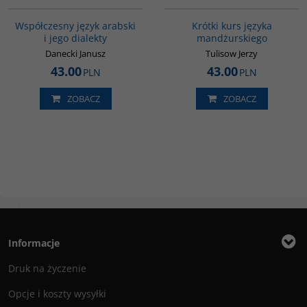
G333
G159
Współczesny język arabski
Krótki kurs języka
i jego dialekty
mandżurskiego
Danecki Janusz
Tulisow Jerzy
43.00
43.00
PLN
PLN
ZOBACZ
ZOBACZ
Informacje
Druk na życzenie
Opcje i koszty wysyłki