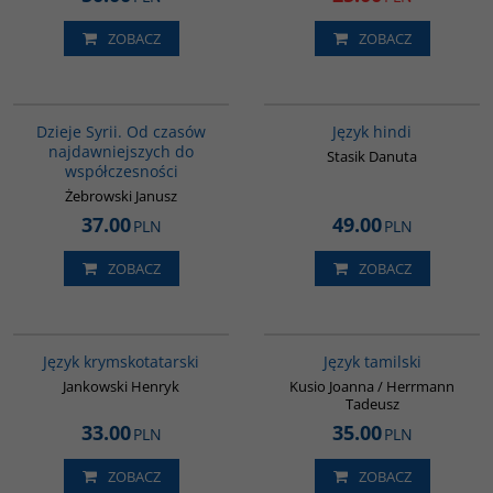
ZOBACZ
ZOBACZ
00101G
G121
Dzieje Syrii. Od czasów
Język hindi
najdawniejszych do
Stasik Danuta
współczesności
Żebrowski Janusz
37.00
49.00
PLN
PLN
ZOBACZ
ZOBACZ
G126
G133
Język krymskotatarski
Język tamilski
Jankowski Henryk
Kusio Joanna / Herrmann
Tadeusz
33.00
35.00
PLN
PLN
ZOBACZ
ZOBACZ