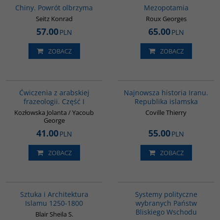
Chiny. Powrót olbrzyma
Mezopotamia
Seitz Konrad
Roux Georges
57.00
65.00
PLN
PLN
ZOBACZ
ZOBACZ
G037
00114G
Ćwiczenia z arabskiej
Najnowsza historia Iranu.
frazeologii. Część I
Republika islamska
Kozłowska Jolanta / Yacoub
Coville Thierry
George
41.00
55.00
PLN
PLN
ZOBACZ
ZOBACZ
G287
00008G
Sztuka i Architektura
Systemy polityczne
Islamu 1250-1800
wybranych Państw
Bliskiego Wschodu
Blair Sheila S.