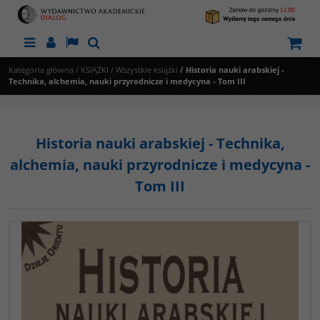
Menu
Panel
Lang
Szukaj
Kategoria główna
/
KSIĄŻKI
/
Wszystkie książki
/
Historia nauki arabskiej -
Technika, alchemia, nauki przyrodnicze i medycyna - Tom III
Historia nauki arabskiej - Technika,
alchemia, nauki przyrodnicze i medycyna -
Tom III