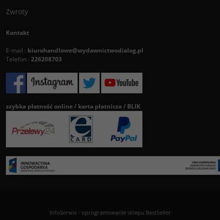
Zwroty
Kontakt
E-mail :
biurohandlowe@wydawnictwodialog.pl
Telefon :
226208703
szybka płatność online / karta płatnicza / BLIK
InfoSerwis
-
oprogramowanie sklepu BestSeller