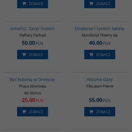
ZOBACZ
ZOBACZ
G115
G046
Ismailici. Zarys historii
Działanie i system świata
Daftary Farhad
Montbrial Thierry de
50.00
40.00
PLN
PLN
ZOBACZ
ZOBACZ
G020
00254G
PROMOCJA
Być kobietą w Oriencie
Historia Gazy
Praca zbiorowa
Filiu Jean-Pierre
48.00
PLN
25.00
55.00
PLN
PLN
ZOBACZ
ZOBACZ
G027
G181
BESTSELLER