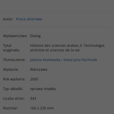
Autor
:
Praca zbiorowa
Wydawnictwo
:
Dialog
Tytuł
Histoire des sciences arabes.3. Technologie,
oryginału
:
alchimie et sciences de la vie
Tłumaczenie
:
Jolanta Kozłowska / Katarzyna Pachniak
Wydanie
:
Warszawa
Rok wydania
:
2005
Typ okładki
:
oprawa miękka
Liczba stron
:
343
Rozmiar
:
165 x 235 mm