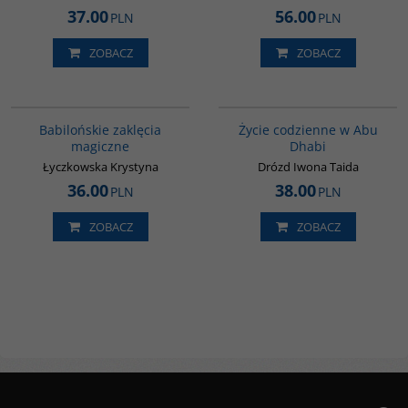
37.00
56.00
PLN
PLN
ZOBACZ
ZOBACZ
00125G
00186G
Babilońskie zaklęcia
Życie codzienne w Abu
magiczne
Dhabi
Łyczkowska Krystyna
Drózd Iwona Taida
36.00
38.00
PLN
PLN
ZOBACZ
ZOBACZ