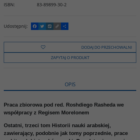
ISBN
:
83-89899-30-2
Udostępnij
:
F
T
W
C
P
a
w
y
o
o
c
i
k
p
d
e
t
o
y
z
b
t
p
L
i
DODAJ DO PRZECHOWALNI
o
e
i
e
o
r
n
l
ZAPYTAJ O PRODUKT
k
k
s
i
ę
OPIS
Praca zbiorowa pod red. Roshdiego Rasheda we
współpracy z Regisem Morelonem
Ostatni, trzeci tom Historii nauki arabskiej,
zawierający, podobnie jak tomy poprzednie, prace