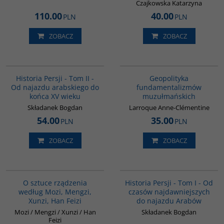
Czajkowska Katarzyna
110.00
40.00
PLN
PLN
ZOBACZ
ZOBACZ
00044G
00172G
Historia Persji - Tom II -
Geopolityka
Od najazdu arabskiego do
fundamentalizmów
końca XV wieku
muzułmańskich
Składanek Bogdan
Larroque Anne-Clémentine
54.00
35.00
PLN
PLN
ZOBACZ
ZOBACZ
G588
00041G
BESTSELLER
O sztuce rządzenia
Historia Persji - Tom I - Od
według Mozi, Mengzi,
czasów najdawniejszych
Xunzi, Han Feizi
do najazdu Arabów
Mozi / Mengzi / Xunzi / Han
Składanek Bogdan
Feizi