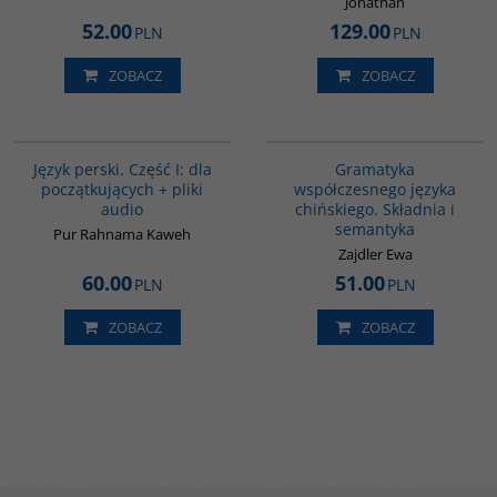
Jonathan
52.00
129.00
PLN
PLN
ZOBACZ
ZOBACZ
G364
G410
BESTSELLER
Język perski. Część I: dla
Gramatyka
początkujących + pliki
współczesnego języka
audio
chińskiego. Składnia i
semantyka
Pur Rahnama Kaweh
Zajdler Ewa
60.00
51.00
PLN
PLN
ZOBACZ
ZOBACZ