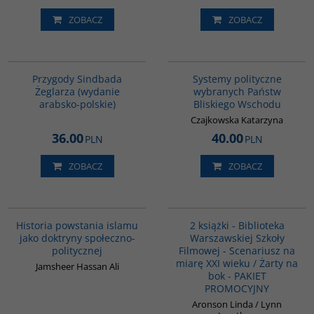
ZOBACZ
ZOBACZ
G365
00008G
BESTSELLER
Przygody Sindbada
Systemy polityczne
Żeglarza (wydanie
wybranych Państw
arabsko-polskie)
Bliskiego Wschodu
Czajkowska Katarzyna
36.00
40.00
PLN
PLN
ZOBACZ
ZOBACZ
00043G
PAG1013
Historia powstania islamu
2 książki - Biblioteka
jako doktryny społeczno-
Warszawskiej Szkoły
politycznej
Filmowej - Scenariusz na
miarę XXI wieku / Żarty na
Jamsheer Hassan Ali
bok - PAKIET
PROMOCYJNY
Aronson Linda / Lynn