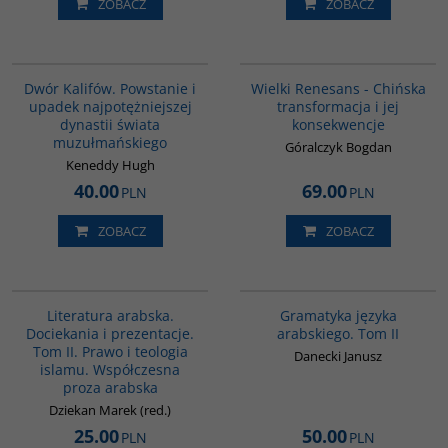
ZOBACZ
ZOBACZ
00173G
00307G
BESTSELLER
BESTSELLER
Dwór Kalifów. Powstanie i
Wielki Renesans - Chińska
upadek najpotężniejszej
transformacja i jej
dynastii świata
konsekwencje
muzułmańskiego
Góralczyk Bogdan
Keneddy Hugh
40.00
69.00
PLN
PLN
ZOBACZ
ZOBACZ
G169
G071
Literatura arabska.
Gramatyka języka
Dociekania i prezentacje.
arabskiego. Tom II
Tom II. Prawo i teologia
Danecki Janusz
islamu. Współczesna
proza arabska
Dziekan Marek (red.)
25.00
50.00
PLN
PLN