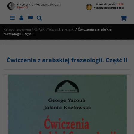
Menu
Panel
Lang
Szukaj
Kategoria główna
/
KSIĄŻKI
/
Wszystkie książki
/
Ćwiczenia z arabskiej
frazeologii. Część II
Ćwiczenia z arabskiej frazeologii. Część II