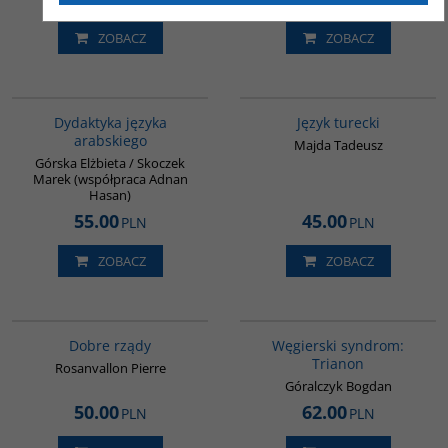
ZOBACZ
ZOBACZ
G045
G134
Dydaktyka języka
Język turecki
arabskiego
Majda Tadeusz
Górska Elżbieta / Skoczek
Marek (współpraca Adnan
Hasan)
55.00
45.00
PLN
PLN
ZOBACZ
ZOBACZ
G654
G1053
BESTSELLER
BESTSELLER
Dobre rządy
Węgierski syndrom:
Trianon
Rosanvallon Pierre
Góralczyk Bogdan
50.00
62.00
PLN
PLN