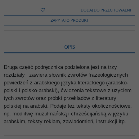
e
t
o
y
z
b
t
p
L
i
DODAJ DO PRZECHOWALNI
o
e
i
e
o
r
n
l
ZAPYTAJ O PRODUKT
k
k
s
i
ę
OPIS
Druga część podręcznika podzielona jest na trzy
rozdziały i zawiera słownik zwrotów frazeologicznych i
powiedzeń z arabskiego języka literackiego (arabsko-
polski i polsko-arabski), ćwiczenia tekstowe z użyciem
tych zwrotów oraz próbki przekładów z literatury
polskiej na arabski. Podaje też teksty okolicznościowe,
np. modlitwę muzułmańską i chrześcijańską w języku
arabskim, teksty reklam, zawiadomień, instrukcji itp.