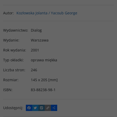
Autor
:
Kozłowska Jolanta / Yacoub George
Wydawnictwo
:
Dialog
Wydanie
:
Warszawa
Rok wydania
:
2001
Typ okładki
:
oprawa miękka
Liczba stron
:
246
Rozmiar
:
145 x 205 [mm]
ISBN
:
83-88238-98-1
Udostępnij
:
F
T
W
C
P
a
w
y
o
o
c
i
k
p
d