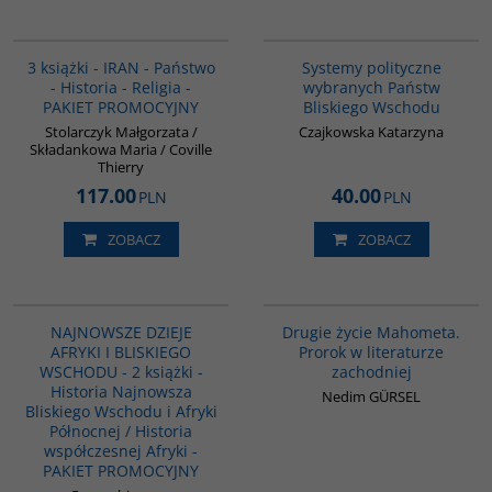
PAG1015
00008G
3 książki - IRAN - Państwo
Systemy polityczne
- Historia - Religia -
wybranych Państw
PAKIET PROMOCYJNY
Bliskiego Wschodu
Stolarczyk Małgorzata /
Czajkowska Katarzyna
Składankowa Maria / Coville
Thierry
117.00
40.00
PLN
PLN
ZOBACZ
ZOBACZ
G1122
G1027
PROMOCJA
NAJNOWSZE DZIEJE
Drugie życie Mahometa.
AFRYKI I BLISKIEGO
Prorok w literaturze
WSCHODU - 2 książki -
zachodniej
Historia Najnowsza
Nedim GÜRSEL
Bliskiego Wschodu i Afryki
Północnej / Historia
współczesnej Afryki -
PAKIET PROMOCYJNY