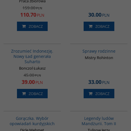
Praca zbiorowa
159.00
PLN
110.70
30.00
PLN
PLN
ZOBACZ
ZOBACZ
00004G
G272
PROMOCJA
Zrozumieć Indonezję.
Sprawy rodzinne
Nowy Ład generała
Mistry Rohinton
Suharto
Bonczol Łukasz
45.00
PLN
39.00
33.00
PLN
PLN
ZOBACZ
ZOBACZ
G1058
G165
Gorączka. Wybór
Legendy ludów
opowiadań kurdyjskich
Mandżurii. Tom II
Dicle Mehmet
Tulisow Jerzy