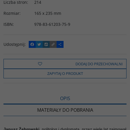
Liczba stron
:
214
Rozmiar
:
165 x 235 mm
ISBN
:
978-83-61203-75-9
Udostępnij
:
F
T
W
C
P
a
w
y
o
o
c
i
k
p
d
e
t
o
y
z
b
t
p
L
i
DODAJ DO PRZECHOWALNI
o
e
i
e
o
r
n
l
ZAPYTAJ O PRODUKT
k
k
s
i
ę
OPIS
MATERIAŁY DO POBRANIA
Janusz Żebrowski,
politolog i dyplomata, przez wiele lat zajmował