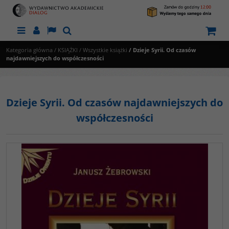
Menu
Panel
Lang
Szukaj
Kategoria główna
/
KSIĄŻKI
/
Wszystkie książki
/
Dzieje Syrii. Od czasów
najdawniejszych do współczesności
Dzieje Syrii. Od czasów najdawniejszych do
współczesności