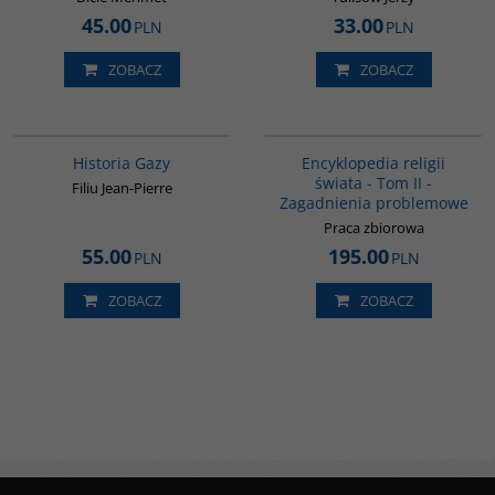
45.00
33.00
PLN
PLN
ZOBACZ
ZOBACZ
00254G
G056
Historia Gazy
Encyklopedia religii
świata - Tom II -
Filiu Jean-Pierre
Zagadnienia problemowe
Praca zbiorowa
55.00
195.00
PLN
PLN
ZOBACZ
ZOBACZ