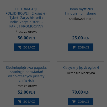
PAG1117
G543
HISTORIA AZJI
Homo mysticus
POŁUDNIOWEJ - 2 książki -
hinduizmu i islamu
Tybet. Zarys historii /
Kłodkowski Piotr
Indie. Zarys historii -
PAKIET PROMOCYJNY
Praca zbiorowa
56.00
25.00
PLN
PLN
ZOBACZ
ZOBACZ
G1017
G147
Siedmiopiętrowa pagoda.
Klasyczny język egipski
Antologia opowiadań
Dembska Albertyna
współczesnych pisarzy
chińskich
Praca zbiorowa
52.00
70.00
PLN
PLN
ZOBACZ
ZOBACZ