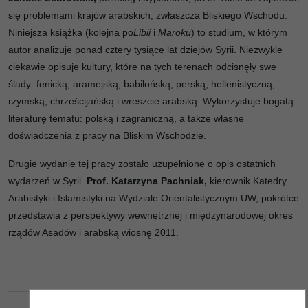
się problemami krajów arabskich, zwłaszcza Bliskiego Wschodu.
Niniejsza książka (kolejna po
Libii
i
Maroku
) to studium, w którym
autor analizuje ponad cztery tysiące lat dziejów Syrii. Niezwykle
ciekawie opisuje kultury, które na tych terenach odcisnęły swe
ślady: fenicką, aramejską, babilońską, perską, hellenistyczną,
rzymską, chrześcijańską i wreszcie arabską. Wykorzystuje bogatą
literaturę tematu: polską i zagraniczną, a także własne
doświadczenia z pracy na Bliskim Wschodzie.
Drugie wydanie tej pracy zostało uzupełnione o opis ostatnich
wydarzeń w Syrii.
Prof. Katarzyna Pachniak,
kierownik Katedry
Arabistyki i Islamistyki na Wydziale Orientalistycznym UW, pokrótce
przedstawia z perspektywy wewnętrznej i międzynarodowej okres
rządów Asadów i arabską wiosnę 2011.