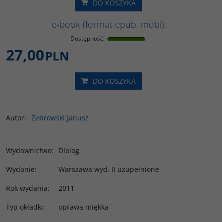
DO KOSZYKA
e-book (format epub, mobi):
Dostępność
:
27,00
PLN
DO KOSZYKA
Autor
:
Żebrowski Janusz
Wydawnictwo
:
Dialog
Wydanie
:
Warszawa wyd. II uzupełnione
Rok wydania
:
2011
Typ okładki
:
oprawa miękka