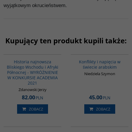
wyjątkowym okrucieństwem.
Kupujący ten produkt kupili także:
G1039
00023G
BESTSELLER
Historia najnowsza
Konflikty i napięcia w
Bliskiego Wschodu i Afryki
świecie arabskim
Północnej - WYRÓŻNIENIE
Niedziela Szymon
W KONKURSIE ACADEMIA
2021
Zdanowski Jerzy
82.00
45.00
PLN
PLN
ZOBACZ
ZOBACZ
00116G
00216G