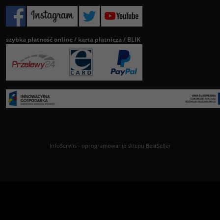
szybka płatność online / karta płatnicza / BLIK
InfoSerwis
-
oprogramowanie sklepu BestSeller