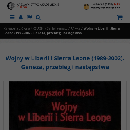
Menu
Panel
Lang
Szukaj
Kategoria główna
/
KSIĄŻKI
/
Serie i tematy
/
Afryka
/
Wojny w Liberii i Sierra
Leone (1989-2002). Geneza, przebieg i następstwa
Wojny w Liberii i Sierra Leone (1989-2002).
Geneza, przebieg i następstwa