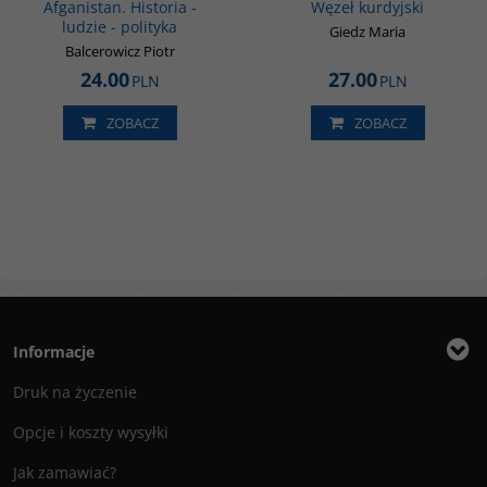
Afganistan. Historia -
Węzeł kurdyjski
ludzie - polityka
Giedz Maria
Balcerowicz Piotr
24.00
27.00
PLN
PLN
ZOBACZ
ZOBACZ
Informacje
Druk na życzenie
Opcje i koszty wysyłki
Jak zamawiać?