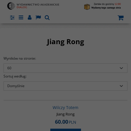
Panel
Menu
Panel
Lang
Szukaj
Jiang Rong
Wyników na stronie
:
Sortuj według
:
G1051
Wilczy Totem
a.
Jiang Rong
60.00
PLN