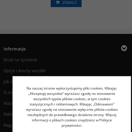
ZOBACZ
Informacje
Druk na życzenie
Opcje i koszty wysyłki
Jak zamawiać?
Na naszej stronie wykorzystujemy pliki cookies. Klikając
O nas
„Akceptuję wszystkie” wyrażasz zgodę na stosowanie
wszystkich typów plików cookies, w tym cookies
Niezbędnik Autora
statystycznych i reklamowych. Klikając „Odmawiam”
wyrażasz zgodę na stosowanie wyłącznie plików cookies
Polityka prywatności
niezbędnych do prawidłowego działania strony. Więcej
informacji o plikach cookies znajdziesz w Polityce
Regulamin księgarni
prywatności.