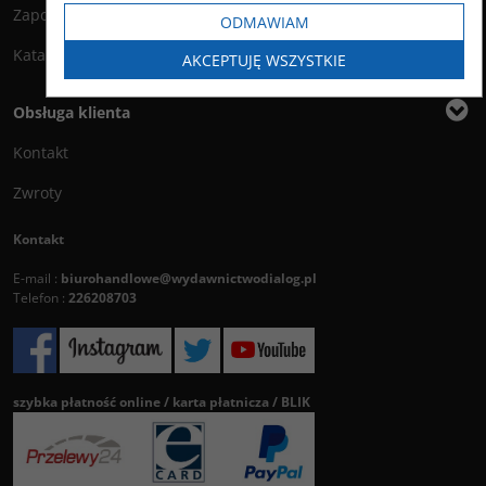
Zapowiedzi
ODMAWIAM
Katalog
AKCEPTUJĘ WSZYSTKIE
Obsługa klienta
Kontakt
Zwroty
Kontakt
E-mail :
biurohandlowe@wydawnictwodialog.pl
Telefon :
226208703
szybka płatność online / karta płatnicza / BLIK