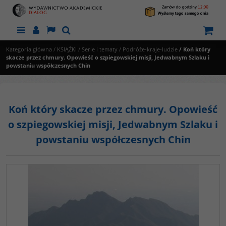
Menu
Panel
Lang
Szukaj
Kategoria główna
/
KSIĄŻKI
/
Serie i tematy
/
Podróże-kraje-ludzie
/
Koń który
skacze przez chmury. Opowieść o szpiegowskiej misji, Jedwabnym Szlaku i
powstaniu współczesnych Chin
Koń który skacze przez chmury. Opowieść
o szpiegowskiej misji, Jedwabnym Szlaku i
powstaniu współczesnych Chin