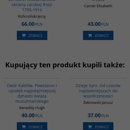
okrainy carskiej Rosji
Carrier Elisabeth
1795-1916
Rohoziński Jerzy
66.00
43.00
PLN
PLN
ZOBACZ
ZOBACZ
Kupujący ten produkt kupili także:
00173G
00101G
BESTSELLER
Dwór Kalifów. Powstanie i
Dzieje Syrii. Od czasów
upadek najpotężniejszej
najdawniejszych do
dynastii świata
współczesności
muzułmańskiego
Żebrowski Janusz
Keneddy Hugh
40.00
37.00
PLN
PLN
ZOBACZ
ZOBACZ