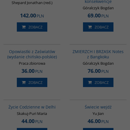
konsekwencje
Shepard Jonathan (red.)
Góralczyk Bogdan
142.00
69.00
PLN
PLN
ZOBACZ
ZOBACZ
G1018
G1206
BESTSELLER
Opowiastki z Zaświatów
ZMIERZCH I BRZASK Notes
(wydanie chińsko-polskie)
z Bangkoku
Praca zbiorowa
Góralczyk Bogdan
36.00
76.00
PLN
PLN
ZOBACZ
ZOBACZ
G354
G655
Życie Codzienne w Delhi
Świecie wejdź
Skakuj-Puri Maria
Yu Jian
44.00
46.00
PLN
PLN