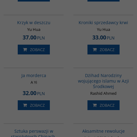
G1061
G776
Krzyk w deszczu
Kroniki sprzedawcy krwi
Yu Hua
Yu Hua
37.00
33.00
PLN
PLN
ZOBACZ
ZOBACZ
G1066
G052
BESTSELLER
Ja morderca
Dżihad Narodziny
wojującego islamu w Azji
A Yi
Środkowej
32.00
PLN
Rashid Ahmed
ZOBACZ
ZOBACZ
G822
G006
Sztuka perswazji w
Aksamitne rewolucje
starożytnych Chinach.