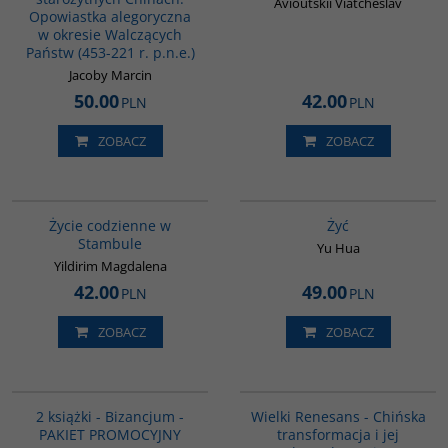
Avioutskii Viatcheslav
Opowiastka alegoryczna
w okresie Walczących
Państw (453-221 r. p.n.e.)
Jacoby Marcin
50.00
42.00
PLN
PLN
ZOBACZ
ZOBACZ
00074G
G827
Życie codzienne w
Żyć
Stambule
Yu Hua
Yildirim Magdalena
42.00
49.00
PLN
PLN
ZOBACZ
ZOBACZ
GPA50
00307G
BESTSELLER
BESTSELLER
2 książki - Bizancjum -
Wielki Renesans - Chińska
PAKIET PROMOCYJNY
transformacja i jej