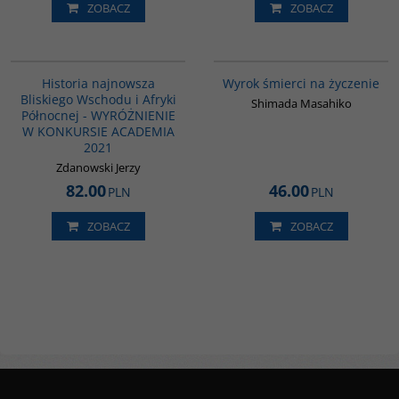
ZOBACZ
ZOBACZ
G1039
G338
BESTSELLER
Historia najnowsza
Wyrok śmierci na życzenie
Bliskiego Wschodu i Afryki
Shimada Masahiko
Północnej - WYRÓŻNIENIE
W KONKURSIE ACADEMIA
2021
Zdanowski Jerzy
82.00
46.00
PLN
PLN
ZOBACZ
ZOBACZ