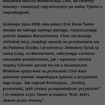
wszystkie oblicza modernizacji Chin, od reformy
oświaty i inwestycji zagranicznych po walkę Tybetu o
niepodległość.
Szóstego lipca 2006 roku pisarz Eric Enno Tamm
wsiada do takiego samego pociągu, rozpoczynając
podróż śladami Mannerheima. Choć nie dostaje
chińskiej wizy, znajduje sposób na przedostanie się
do Państwa Środka i przemierza Jedwabny Szlak tą
samą trasą, co Mannerheim, odkrywając zarówno
niezwykłe podobieństwa, jak i ogromne różnice
między Chinami sprzed stu lat a dzisiejszymi.
Wnikliwe spojrzenie na przeszłość Chin każe
autorowi stawiać niepokojące pytania o przyszłość
tego kraju. Jak napisał Konfucjusz, „Studiuj
przeszłość, jeśli chcesz przepowiedzieć przyszłość”
i to właśnie czyni Tamm w książce "Koń, który
skacze przez chmury".