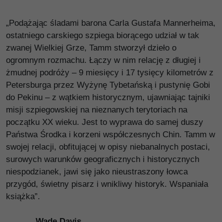
„Podążając śladami barona Carla Gustafa Mannerheima,
ostatniego carskiego szpiega biorącego udział w tak
zwanej Wielkiej Grze, Tamm stworzył dzieło o
ogromnym rozmachu. Łączy w nim relację z długiej i
żmudnej podróży – 9 miesięcy i 17 tysięcy kilometrów z
Petersburga przez Wyżynę Tybetańską i pustynię Gobi
do Pekinu – z wątkiem historycznym, ujawniając tajniki
misji szpiegowskiej na nieznanych terytoriach na
początku XX wieku. Jest to wyprawa do samej duszy
Państwa Środka i korzeni współczesnych Chin. Tamm w
swojej relacji, obfitującej w opisy niebanalnych postaci,
surowych warunków geograficznych i historycznych
niespodzianek, jawi się jako nieustraszony łowca
przygód, świetny pisarz i wnikliwy historyk. Wspaniała
książka”.
Wade Davis