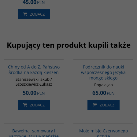
45.00
PLN
ZOBACZ
Kupujący ten produkt kupili także
G023
G226
Chiny od A do Z. Państwo
Podręcznik do nauki
Środka na każdą kieszeń
współczesnego języka
mongolskiego
Staniszewski Jakub /
Szoszkiewicz Łukasz
Rogala Jan
50.00
65.00
PLN
PLN
ZOBACZ
ZOBACZ
00070G
G589
Bawełna, samowary i
Moje misje Czerwonego
Sartowie. Muzułmańskie
Krzyża