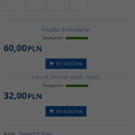
książka drukowana:
Dostępność
:
60,00
PLN
DO KOSZYKA
e-book (format epub, mobi):
Dostępność
:
32,00
PLN
DO KOSZYKA
Autor
:
Tamm Eric Enno