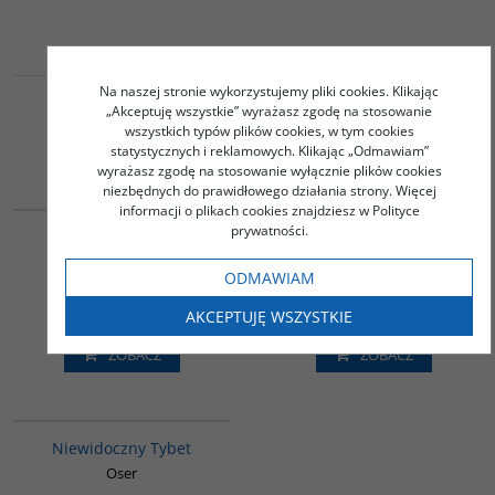
Na naszej stronie wykorzystujemy pliki cookies. Klikając
„Akceptuję wszystkie” wyrażasz zgodę na stosowanie
wszystkich typów plików cookies, w tym cookies
Podobna tematyka
statystycznych i reklamowych. Klikając „Odmawiam”
wyrażasz zgodę na stosowanie wyłącznie plików cookies
niezbędnych do prawidłowego działania strony. Więcej
00003G
G228
informacji o plikach cookies znajdziesz w Polityce
BESTSELLER
BESTSELLER
prywatności.
Chiny w dziesięciu
Podróż do Lhasy
słowach
David-Néel Alexandra
ODMAWIAM
Yu Hua
45.00
55.00
PLN
PLN
AKCEPTUJĘ WSZYSTKIE
ZOBACZ
ZOBACZ
G198
Niewidoczny Tybet
Oser