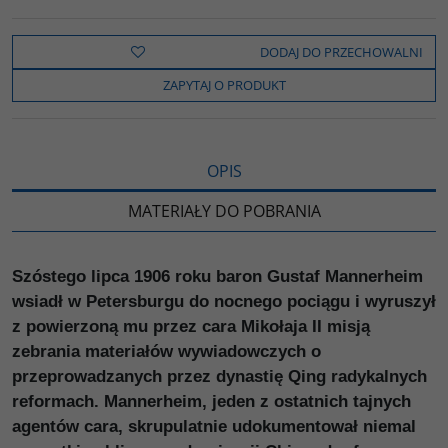
a
w
y
o
o
c
i
k
p
d
e
t
o
y
z
b
t
p
L
i
DODAJ DO PRZECHOWALNI
o
e
i
e
o
r
n
l
ZAPYTAJ O PRODUKT
k
k
s
i
ę
OPIS
MATERIAŁY DO POBRANIA
Szóstego lipca 1906 roku baron Gustaf Mannerheim
wsiadł w Petersburgu do nocnego pociągu i wyruszył
z powierzoną mu przez cara Mikołaja II misją
zebrania materiałów wywiadowczych o
przeprowadzanych przez dynastię Qing radykalnych
reformach. Mannerheim, jeden z ostatnich tajnych
agentów cara, skrupulatnie udokumentował niemal