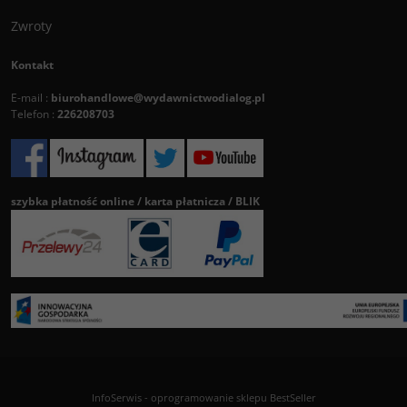
Zwroty
Kontakt
E-mail :
biurohandlowe@wydawnictwodialog.pl
Telefon :
226208703
szybka płatność online / karta płatnicza / BLIK
InfoSerwis
-
oprogramowanie sklepu BestSeller