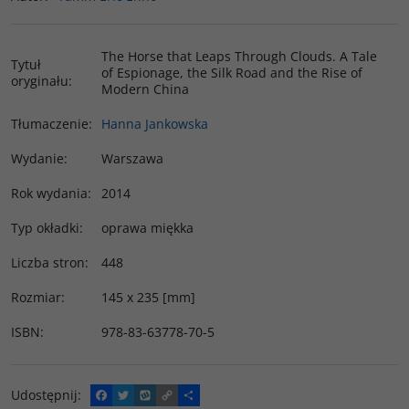
The Horse that Leaps Through Clouds. A Tale
Tytuł
of Espionage, the Silk Road and the Rise of
oryginału
:
Modern China
Tłumaczenie
:
Hanna Jankowska
Wydanie
:
Warszawa
Rok wydania
:
2014
Typ okładki
:
oprawa miękka
Liczba stron
:
448
Rozmiar
:
145 x 235 [mm]
ISBN
:
978-83-63778-70-5
Udostępnij
:
F
T
W
C
P