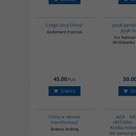
00235G
Czego chcą Chiny?
Język perski
język 
Godement Francois
Pur Rahnam
Wróblewska 
45.00
50.0
PLN
ZOBACZ
ZO
G025
Chiny w okresie
AZJA - N
transformacji
HISTORIA - 
Krótka histor
Bolesta Andrzej
Od samurajó