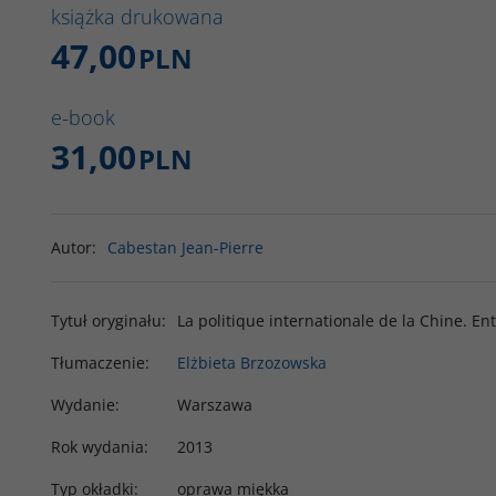
książka drukowana
47,00
PLN
e-book
31,00
PLN
Autor
:
Cabestan Jean-Pierre
Tytuł oryginału
:
La politique internationale de la Chine. En
Tłumaczenie
:
Elżbieta Brzozowska
Wydanie
:
Warszawa
Rok wydania
:
2013
Typ okładki
:
oprawa miękka