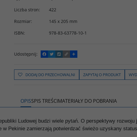
Liczba stron
:
422
Rozmiar
:
145 x 205 mm
ISBN
:
978-83-63778-10-1
Udostępnij
:
F
T
W
C
P
a
w
y
o
o
c
i
k
p
d
e
t
o
y
z
b
t
p
L
i
DODAJ DO PRZECHOWALNI
ZAPYTAJ O PRODUKT
WYD
o
e
i
e
o
r
n
l
k
k
s
i
ę
OPIS
SPIS TREŚCI
MATERIAŁY DO POBRANIA
ubliki Ludowej budzi wiele pytań. O perspektywy rozwoju je
ze w Pekinie zamierzają potwierdzać świeżo uzyskany status