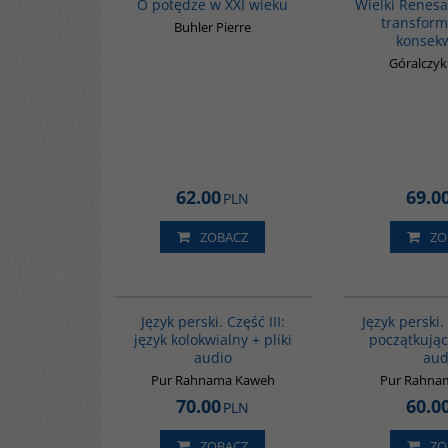
O potędze w XXI wieku
Wielki Renesa
transforma
Buhler Pierre
konsek
Góralczy
62.00
69.0
PLN
ZOBACZ
ZO
G131
Język perski. Część III:
Język perski.
język kolokwialny + pliki
początkując
audio
aud
Pur Rahnama Kaweh
Pur Rahna
70.00
60.0
PLN
ZOBACZ
ZO