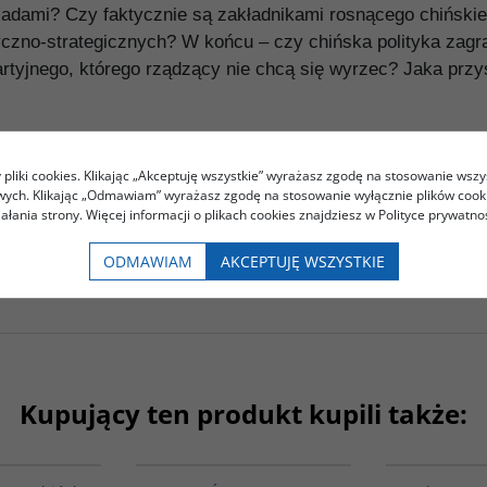
siadami? Czy faktycznie są zakładnikami rosnącego chiński
czno-strategicznych? W końcu – czy chińska polityka zagra
tyjnego, którego rządzący nie chcą się wyrzec? Jaka przys
olitolog − odpowiada na te pytania, badając skrupulatnie chiń
anizmy podejmowania decyzji (uwzględniając ostatnie prze
pliki cookies. Klikając „Akceptuję wszystkie” wyrażasz zgodę na stosowanie wszy
i i głębi, jest nieocenionym wkładem w dyskusję na temat przy
owych. Klikając „Odmawiam” wyrażasz zgodę na stosowanie wyłącznie plików coo
iałania strony. Więcej informacji o plikach cookies znajdziesz w Polityce prywatnoś
arodowej.
ODMAWIAM
AKCEPTUJĘ WSZYSTKIE
go rysownika Crazy Craba, z cyklu Hexie Farm - 蟹农场.
Kupujący ten produkt kupili także:
00307G
G1177
BESTSELLER
BESTSELLER