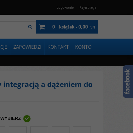
Logowanie
Rejestracja
0
0,00
|
książek -
PLN
CJE
ZAPOWIEDZI
KONTAKT
KONTO
y integracją a dążeniem do
 WYBIERZ