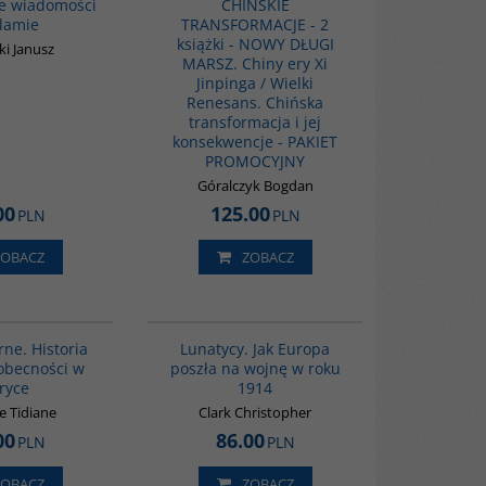
e wiadomości
CHIŃSKIE
slamie
TRANSFORMACJE - 2
książki - NOWY DŁUGI
i Janusz
MARSZ. Chiny ery Xi
Jinpinga / Wielki
Renesans. Chińska
transformacja i jej
konsekwencje - PAKIET
PROMOCYJNY
Góralczyk Bogdan
00
125.00
PLN
PLN
ZOBACZ
ZOBACZ
00253G
G628
BESTSELLER
rne. Historia
Lunatycy. Jak Europa
 obecności w
poszła na wojnę w roku
ryce
1914
e Tidiane
Clark Christopher
00
86.00
PLN
PLN
ZOBACZ
ZOBACZ