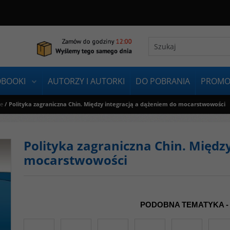
OBOOKI
AUTORZY I AUTORKI
DO POBRANIA
PROMO
ie
/
Polityka zagraniczna Chin. Między integracją a dążeniem do mocarstwowości
Polityka zagraniczna Chin. Międz
mocarstwowości
PODOBNA TEMATYKA -