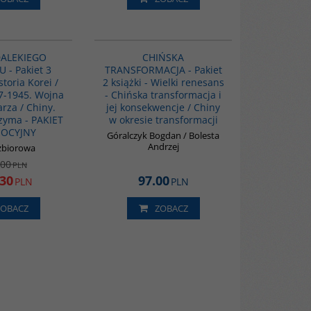
PAG1116
PAG1086
PROMOCJA
DALEKIEGO
CHIŃSKA
- Pakiet 3
TRANSFORMACJA - Pakiet
storia Korei /
2 książki - Wielki renesans
7-1945. Wojna
- Chińska transformacja i
rza / Chiny.
jej konsekwencje / Chiny
zyma - PAKIET
w okresie transformacji
OCYJNY
Góralczyk Bogdan / Bolesta
Andrzej
zbiorowa
.00
PLN
.30
97.00
PLN
PLN
ZOBACZ
ZOBACZ