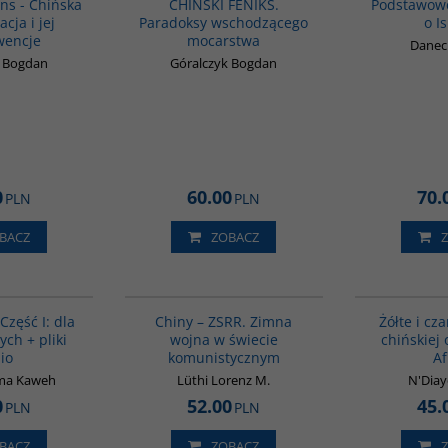
ns - Chińska
CHIŃSKI FENIKS.
Podstawow
cja i jej
Paradoksy wschodzącego
o I
wencje
mocarstwa
Daneck
k Bogdan
Góralczyk Bogdan
0
60.00
70.
PLN
PLN
BACZ
ZOBACZ
G364
00175G
BESTSELLER
 Część I: dla
Chiny – ZSRR. Zimna
Żółte i cza
ych + pliki
wojna w świecie
chińskiej
io
komunistycznym
Af
ma Kaweh
Lüthi Lorenz M.
N'Diay
0
52.00
45.
PLN
PLN
BACZ
ZOBACZ