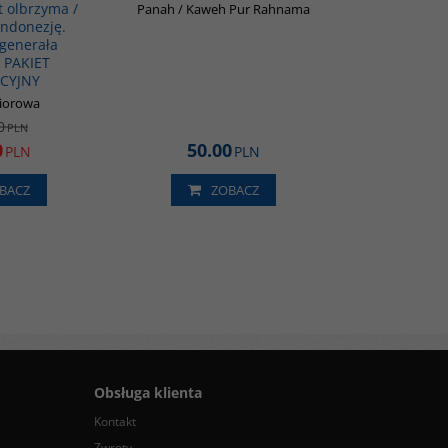
t olbrzyma /
Panah / Kaweh Pur Rahnama
Indonezję.
generała
- PAKIET
CYJNY
biorowa
0
PLN
0
50.00
PLN
PLN
BACZ
ZOBACZ
Obsługa klienta
Kontakt
Zwroty