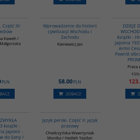
G132
G329
. Część IV:
Wprowadzenie do historii
DZIEJE 
mediów
cywilizacji Wschodu i
WSCHODU 
Zachodu
książki - Hi
a Kaweh /
Japonia 193
Małgorzata
Kieniewicz Jan
Armii Cesa
Powrót olbr
PROM
Praca 
159
0
58.00
123
PLN
PLN
BACZ
ZOBACZ
GPA08
G888
PROMOCJA
IEZWYKŁA
Język perski. Część II: język
3 książki -
prasowy
ia Japonii -
Chwilczyńska-Wawrzyniak
w do Sony /
Monika / Hedieh Yazdan