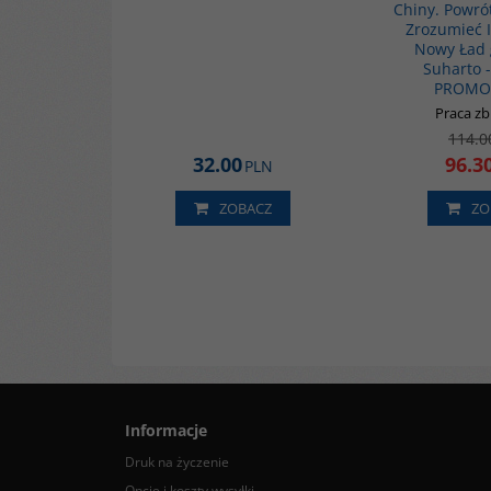
Chiny. Powró
Zrozumieć 
Nowy Ład 
Suharto 
PROMO
Praca z
114.0
32.00
96.3
PLN
ZOBACZ
ZO
Informacje
Druk na życzenie
Opcje i koszty wysyłki