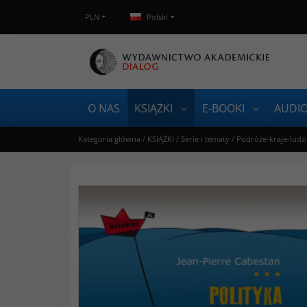
PLN
Polski
O NAS
KSIĄŻKI
E-BOOKI
AUDI
Kategoria główna
/
KSIĄŻKI
/
Serie i tematy
/
Podróże-kraje-ludz