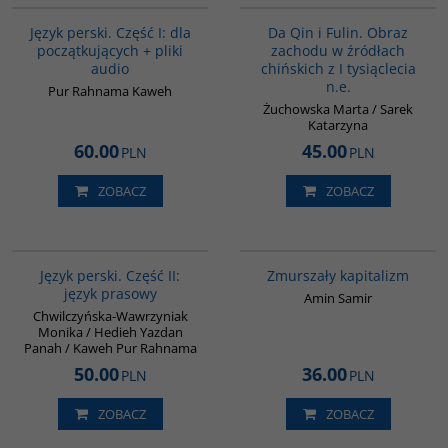
BESTSELLER
Język perski. Część I: dla
Da Qin i Fulin. Obraz
początkujących + pliki
zachodu w źródłach
audio
chińskich z I tysiąclecia
n.e.
Pur Rahnama Kaweh
Żuchowska Marta / Sarek
Katarzyna
60.00
45.00
PLN
PLN
ZOBACZ
ZOBACZ
G888
G349
Język perski. Część II:
Zmurszały kapitalizm
język prasowy
Amin Samir
Chwilczyńska-Wawrzyniak
Monika / Hedieh Yazdan
Panah / Kaweh Pur Rahnama
50.00
36.00
PLN
PLN
ZOBACZ
ZOBACZ