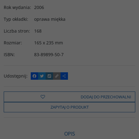
Rok wydania
:
2006
Typ okładki
:
oprawa miękka
Liczba stron
:
168
Rozmiar
:
165 x 235 mm
ISBN
:
83-89899-50-7
Udostępnij
:
F
T
W
C
P
a
w
y
o
o
c
i
k
p
d
e
t
o
y
z
b
t
p
L
i
DODAJ DO PRZECHOWALNI
o
e
i
e
o
r
n
l
ZAPYTAJ O PRODUKT
k
k
s
i
ę
OPIS