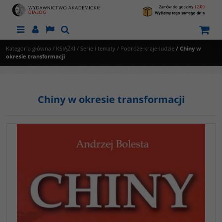
Menu
Panel
Lang
Szukaj
Kategoria główna
/
KSIĄŻKI
/
Serie i tematy
/
Podróże-kraje-ludzie
/
Chiny w
okresie transformacji
Chiny w okresie transformacji