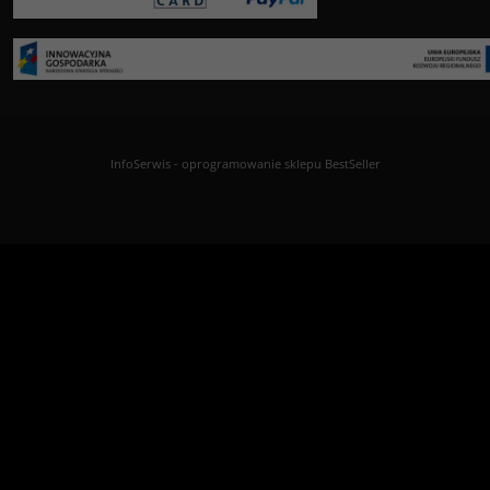
InfoSerwis
-
oprogramowanie sklepu BestSeller