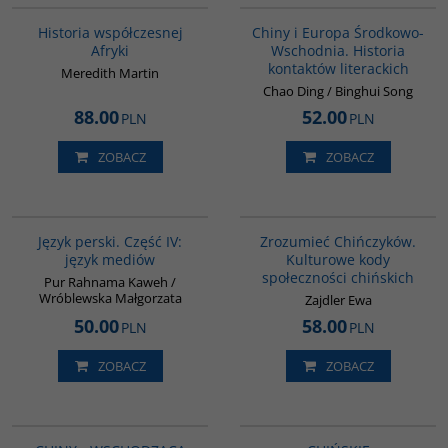
BESTSELLER
Historia współczesnej
Chiny i Europa Środkowo-
Afryki
Wschodnia. Historia
kontaktów literackich
Meredith Martin
Chao Ding / Binghui Song
88.00
52.00
PLN
PLN
ZOBACZ
ZOBACZ
G132
G351
Język perski. Część IV:
Zrozumieć Chińczyków.
język mediów
Kulturowe kody
społeczności chińskich
Pur Rahnama Kaweh /
Wróblewska Małgorzata
Zajdler Ewa
50.00
58.00
PLN
PLN
ZOBACZ
ZOBACZ
PAG1089
G1157