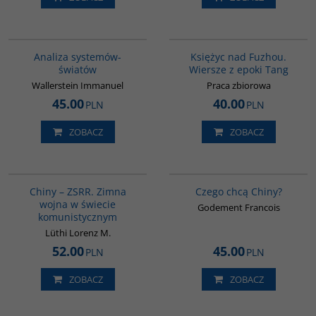
00049G
G640
BESTSELLER
BESTSELLER
Analiza systemów-
Księżyc nad Fuzhou.
światów
Wiersze z epoki Tang
Wallerstein Immanuel
Praca zbiorowa
45.00
40.00
PLN
PLN
ZOBACZ
ZOBACZ
00175G
00235G
Chiny – ZSRR. Zimna
Czego chcą Chiny?
wojna w świecie
Godement Francois
komunistycznym
Lüthi Lorenz M.
52.00
45.00
PLN
PLN
ZOBACZ
ZOBACZ
G364
G812