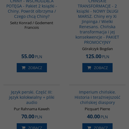
CHINY - WSCHODZĄCA
CHIŃSKIE
POTĘGA - Pakiet 2 książki -
TRANSFORMACJE - 2
Chiny. Powrót olbrzyma /
książki - NOWY DŁUGI
Czego chcą Chiny?
MARSZ. Chiny ery Xi
Jinpinga / Wielki
Seitz Konrad / Godement
Renesans. Chińska
Francois
transformacja i jej
konsekwencje - PAKIET
PROMOCYJNY
Góralczyk Bogdan
55.00
125.00
PLN
PLN
ZOBACZ
ZOBACZ
G131
G105
Język perski. Część III:
Imperium chińskie.
język kolokwialny + pliki
Historia i teraźniejszość
audio
chińskiej diaspory
Pur Rahnama Kaweh
Picquart Pierre
70.00
40.00
PLN
PLN
ZOBACZ
ZOBACZ