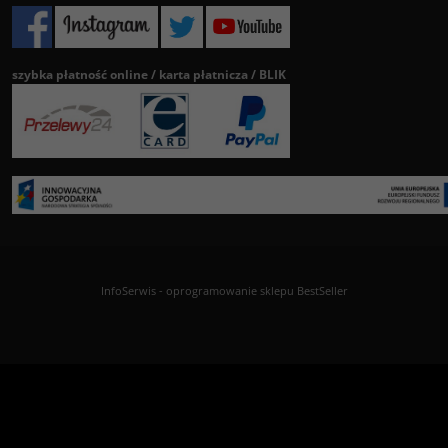
szybka płatność online / karta płatnicza / BLIK
InfoSerwis
-
oprogramowanie sklepu BestSeller