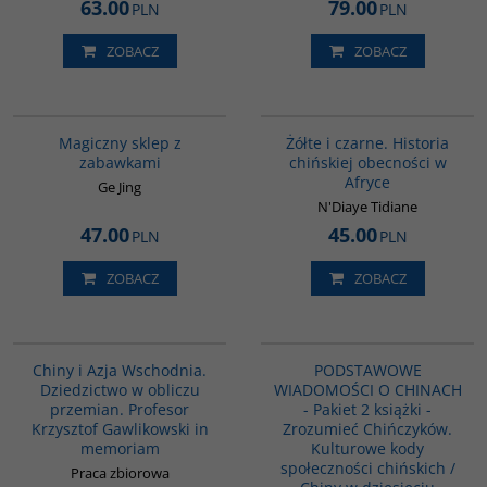
63.00
79.00
PLN
PLN
ZOBACZ
ZOBACZ
G1214
00253G
BESTSELLER
Magiczny sklep z
Żółte i czarne. Historia
zabawkami
chińskiej obecności w
Afryce
Ge Jing
N'Diaye Tidiane
47.00
45.00
PLN
PLN
ZOBACZ
ZOBACZ
G1165
PAG1088
Chiny i Azja Wschodnia.
PODSTAWOWE
Dziedzictwo w obliczu
WIADOMOŚCI O CHINACH
przemian. Profesor
- Pakiet 2 książki -
Krzysztof Gawlikowski in
Zrozumieć Chińczyków.
memoriam
Kulturowe kody
społeczności chińskich /
Praca zbiorowa