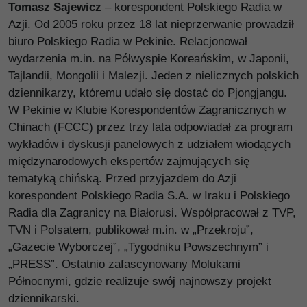
Tomasz Sajewicz
– korespondent Polskiego Radia w
Azji. Od 2005 roku przez 18 lat nieprzerwanie prowadził
biuro Polskiego Radia w Pekinie. Relacjonował
wydarzenia m.in. na Półwyspie Koreańskim, w Japonii,
Tajlandii, Mongolii i Malezji. Jeden z nielicznych polskich
dziennikarzy, któremu udało się dostać do Pjongjangu.
W Pekinie w Klubie Korespondentów Zagranicznych w
Chinach (FCCC) przez trzy lata odpowiadał za program
wykładów i dyskusji panelowych z udziałem wiodących
międzynarodowych ekspertów zajmujących się
tematyką chińską. Przed przyjazdem do Azji
korespondent Polskiego Radia S.A. w Iraku i Polskiego
Radia dla Zagranicy na Białorusi. Współpracował z TVP,
TVN i Polsatem, publikował m.in. w „Przekroju”,
„Gazecie Wyborczej”, „Tygodniku Powszechnym” i
„PRESS”. Ostatnio zafascynowany Molukami
Północnymi, gdzie realizuje swój najnowszy projekt
dziennikarski.