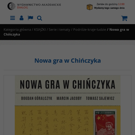
Menu
Panel
Lang
Szukaj
Kategoria główna
/
KSIĄŻKI
/
Serie i tematy
/
Podróże-kraje-ludzie
/
Nowa gra w
Chińczyka
Nowa gra w Chińczyka