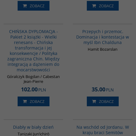
ZOBACZ
ZOBACZ
PAG1087
00240G
CHIŃSKA DYPLOMACJA -
Przepych i przemoc.
Pakiet 2 książki - Wielki
Dominacja i kontestacja w
renesans - Chińska
myśl Ibn Chalduna
transformacja i jej
Hamit Bozarslan
konsekwencje / Polityka
zagraniczna Chin. Między
integracją a dążeniem do
mocarstwowości
Góralczyk Bogdan / Cabestan
Jean-Pierre
102.00
35.00
PLN
PLN
ZOBACZ
ZOBACZ
G1201
G583
Diabły w biały dzień
Na wschód od Jordanu. W
kraju braci Semitów
Tanizaki Jun’ichirō