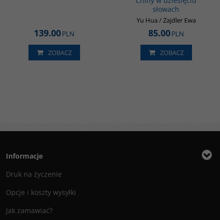
Chiny w dziesięciu
słowach
Yu Hua / Zajdler Ewa
139.00
85.00
PLN
PLN
ZOBACZ
ZOBACZ
Informacje
Druk na życzenie
Opcje i koszty wysyłki
Jak zamawiać?