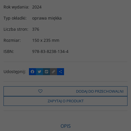
Rok wydania
:
2024
Typ okładki
:
oprawa miękka
Liczba stron
:
376
Rozmiar
:
150 x 235 mm
ISBN
:
978-83-8238-134-4
Udostępnij
:
F
T
W
C
P
a
w
y
o
o
c
i
k
p
d
e
t
o
y
z
b
t
p
L
i
DODAJ DO PRZECHOWALNI
o
e
i
e
o
r
n
l
ZAPYTAJ O PRODUKT
k
k
s
i
ę
OPIS