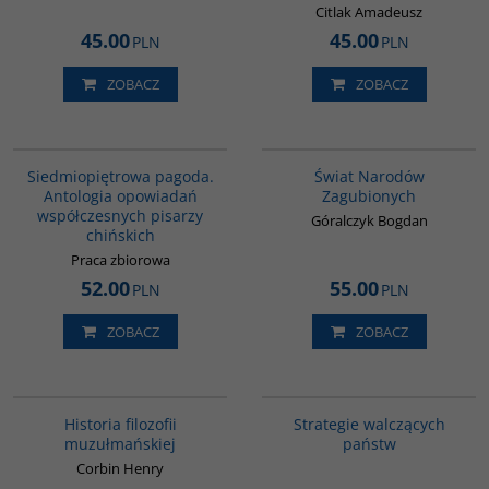
Citlak Amadeusz
45.00
45.00
PLN
PLN
ZOBACZ
ZOBACZ
G1017
G1152
Siedmiopiętrowa pagoda.
Świat Narodów
Antologia opowiadań
Zagubionych
współczesnych pisarzy
Góralczyk Bogdan
chińskich
Praca zbiorowa
52.00
55.00
PLN
PLN
ZOBACZ
ZOBACZ
G082
G1200
BESTSELLER
Historia filozofii
Strategie walczących
muzułmańskiej
państw
Corbin Henry