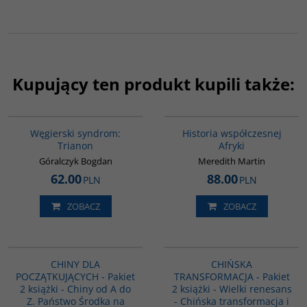
Kupujący ten produkt kupili także:
G1053
G1062
BESTSELLER
BESTSELLER
Węgierski syndrom:
Historia współczesnej
Trianon
Afryki
Góralczyk Bogdan
Meredith Martin
62.00
88.00
PLN
PLN
ZOBACZ
ZOBACZ
PAG1085
PAG1086
CHINY DLA
CHIŃSKA
POCZĄTKUJĄCYCH - Pakiet
TRANSFORMACJA - Pakiet
2 książki - Chiny od A do
2 książki - Wielki renesans
Z. Państwo Środka na
- Chińska transformacja i