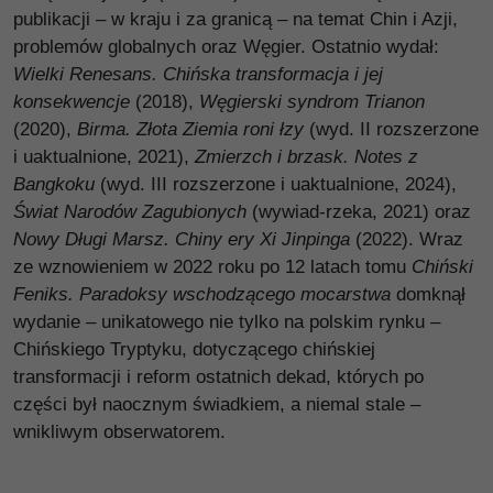
publikacji – w kraju i za granicą – na temat Chin i Azji,
problemów globalnych oraz Węgier. Ostatnio wydał:
Wielki Renesans. Chińska transformacja i jej
konsekwencje
(2018),
Węgierski syndrom Trianon
(2020),
Birma. Złota Ziemia roni łzy
(wyd. II rozszerzone
i uaktualnione, 2021),
Zmierzch i brzask. Notes z
Bangkoku
(wyd. III rozszerzone i uaktualnione, 2024),
Świat Narodów Zagubionych
(wywiad-rzeka, 2021) oraz
Nowy Długi Marsz. Chiny ery Xi Jinpinga
(2022). Wraz
ze wznowieniem w 2022 roku po 12 latach tomu
Chiński
Feniks. Paradoksy wschodzącego mocarstwa
domknął
wydanie – unikatowego nie tylko na polskim rynku –
Chińskiego Tryptyku, dotyczącego chińskiej
transformacji i reform ostatnich dekad, których po
części był naocznym świadkiem, a niemal stale –
wnikliwym obserwatorem.