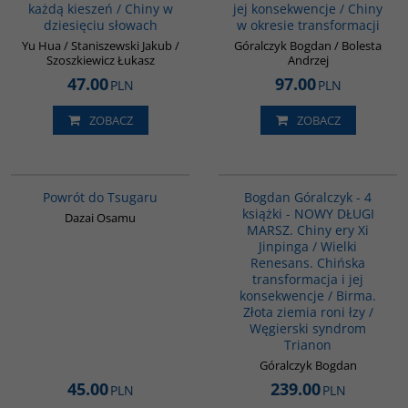
każdą kieszeń / Chiny w
jej konsekwencje / Chiny
dziesięciu słowach
w okresie transformacji
Yu Hua / Staniszewski Jakub /
Góralczyk Bogdan / Bolesta
Szoszkiewicz Łukasz
Andrzej
47.00
97.00
PLN
PLN
ZOBACZ
ZOBACZ
G1209
G1158
BESTSELLER
Powrót do Tsugaru
Bogdan Góralczyk - 4
książki - NOWY DŁUGI
Dazai Osamu
MARSZ. Chiny ery Xi
Jinpinga / Wielki
Renesans. Chińska
transformacja i jej
konsekwencje / Birma.
Złota ziemia roni łzy /
Węgierski syndrom
Trianon
Góralczyk Bogdan
45.00
239.00
PLN
PLN