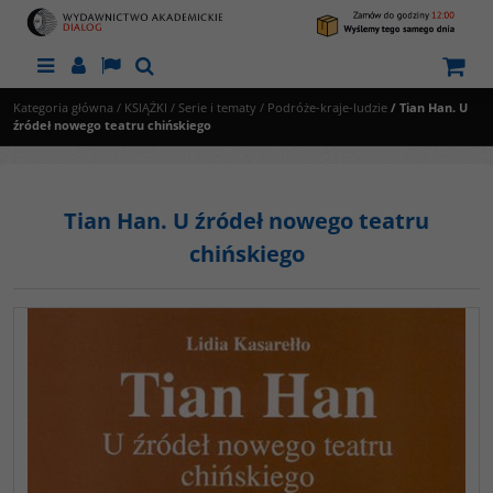
Menu
Panel
Lang
Szukaj
Kategoria główna
/
KSIĄŻKI
/
Serie i tematy
/
Podróże-kraje-ludzie
/
Tian Han. U
źródeł nowego teatru chińskiego
Tian Han. U źródeł nowego teatru
chińskiego