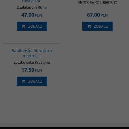
mistyczne
Słuszkiewicz Eugeniusz
Dżalaloddin Rumi
47.00
67.00
PLN
PLN
ZOBACZ
ZOBACZ
00036G
Babilońska literatura
mądrości
Łyczkowska Krystyna
17.50
PLN
ZOBACZ