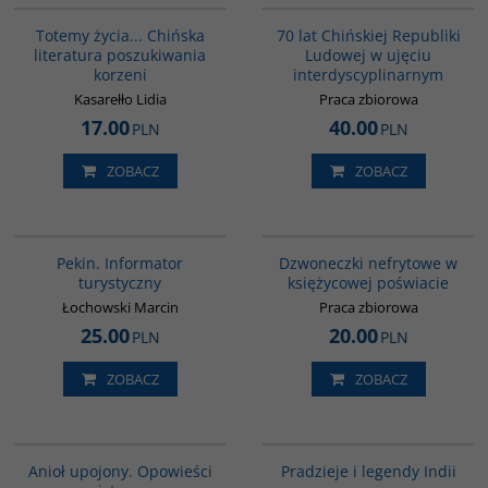
Totemy życia... Chińska
70 lat Chińskiej Republiki
literatura poszukiwania
Ludowej w ujęciu
korzeni
interdyscyplinarnym
Kasarełło Lidia
Praca zbiorowa
17.00
40.00
PLN
PLN
ZOBACZ
ZOBACZ
G217
00239G
Pekin. Informator
Dzwoneczki nefrytowe w
turystyczny
księżycowej poświacie
Łochowski Marcin
Praca zbiorowa
25.00
20.00
PLN
PLN
ZOBACZ
ZOBACZ
00137G
00199G
BESTSELLER
Anioł upojony. Opowieści
Pradzieje i legendy Indii