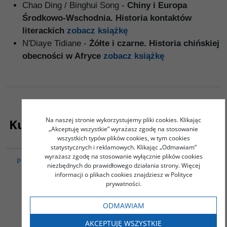
Chao Ding / Binghui Song -
Chiny i Europa
Środkowo-Wschodnia. Historia kontaktów
literackich
zobacz książkę
N'Diaye Tidiane -
Żółte i czarne. Historia chińskiej
obecności w Afryce
zobacz książkę
Na naszej stronie wykorzystujemy pliki cookies. Klikając
Kupujący ten produkt kupili także:
„Akceptuję wszystkie” wyrażasz zgodę na stosowanie
wszystkich typów plików cookies, w tym cookies
G648
PAG1086
statystycznych i reklamowych. Klikając „Odmawiam”
wyrażasz zgodę na stosowanie wyłącznie plików cookies
Prawdziwa historia A Q
CHIŃSKA
niezbędnych do prawidłowego działania strony. Więcej
TRANSFORMACJA - Pakiet
Lu Xun
informacji o plikach cookies znajdziesz w Polityce
2 książki - Wielki renesans
prywatności.
- Chińska transformacja i
jej konsekwencje / Chiny
ODMAWIAM
w okresie transformacji
Góralczyk Bogdan / Bolesta
AKCEPTUJĘ WSZYSTKIE
Andrzej