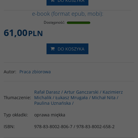
DO KOSZYKA
e-book (format epub, mobi):
Dostępność
:
61,00
PLN
DO KOSZYKA
Autor
:
Praca zbiorowa
Rafał Darasz / Artur Ganczarski / Kazimierz
Tłumaczenie
:
Michalik / Łukasz Mrugała / Michał Nita /
Paulina Uznańska /
Typ okładki
:
oprawa miękka
ISBN
:
978-83-8002-806-7 / 978-83-8002-658-2