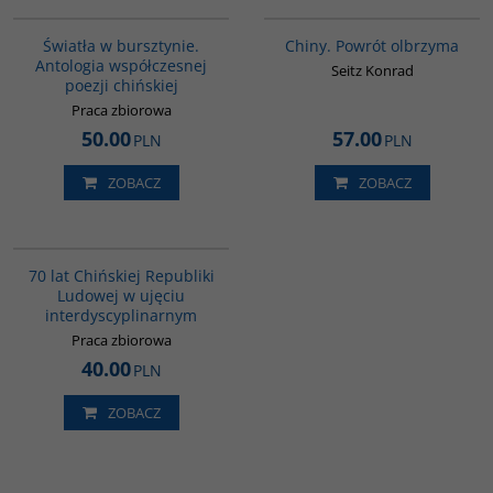
G1131
G027
Światła w bursztynie.
Chiny. Powrót olbrzyma
Antologia współczesnej
Seitz Konrad
poezji chińskiej
Praca zbiorowa
50.00
57.00
PLN
PLN
ZOBACZ
ZOBACZ
G1126
70 lat Chińskiej Republiki
Ludowej w ujęciu
interdyscyplinarnym
Praca zbiorowa
40.00
PLN
ZOBACZ