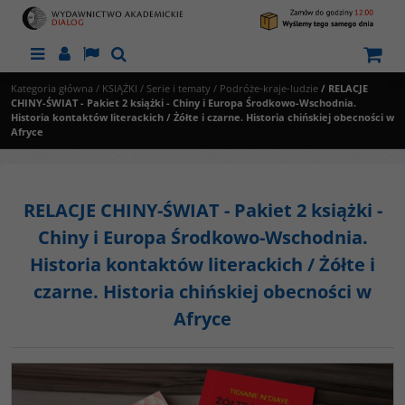
Menu
Panel
Lang
Szukaj
Kategoria główna
/
KSIĄŻKI
/
Serie i tematy
/
Podróże-kraje-ludzie
/
RELACJE
CHINY-ŚWIAT - Pakiet 2 książki - Chiny i Europa Środkowo-Wschodnia.
Historia kontaktów literackich / Żółte i czarne. Historia chińskiej obecności w
Afryce
RELACJE CHINY-ŚWIAT - Pakiet 2 książki -
Chiny i Europa Środkowo-Wschodnia.
Historia kontaktów literackich / Żółte i
czarne. Historia chińskiej obecności w
Afryce