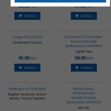
36.00
97.00
PLN
PLN
ZOBACZ
ZOBACZ
00235G
G351
Czego chcą Chiny?
Zrozumieć Chińczyków.
Kulturowe kody
Godement Francois
społeczności chińskich
Zajdler Ewa
45.00
58.00
PLN
PLN
ZOBACZ
ZOBACZ
G1205
G317
BESTSELLER
Nowa gra w Chińczyka
Węzły duszy.
Chrestomatia
Bogdan Góralczyk, Marcin
współczesnych
Jacoby, Tomasz Sajewicz
opowiadań chińskich
Mo Yan