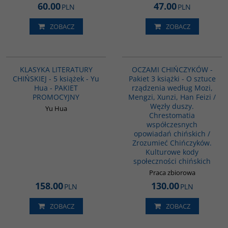
60.00
47.00
PLN
PLN
ZOBACZ
ZOBACZ
PAG1011
PAG1103
KLASYKA LITERATURY
OCZAMI CHIŃCZYKÓW -
CHIŃSKIEJ - 5 książek - Yu
Pakiet 3 książki - O sztuce
Hua - PAKIET
rządzenia według Mozi,
PROMOCYJNY
Mengzi, Xunzi, Han Feizi /
Węzły duszy.
Yu Hua
Chrestomatia
współczesnych
opowiadań chińskich /
Zrozumieć Chińczyków.
Kulturowe kody
społeczności chińskich
Praca zbiorowa
158.00
130.00
PLN
PLN
ZOBACZ
ZOBACZ