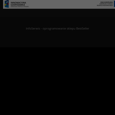
InfoSerwis
-
oprogramowanie sklepu BestSeller