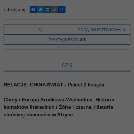
Udostępnij
:
F
T
W
C
P
a
w
y
o
o
c
i
k
p
d
e
t
o
y
z
b
t
p
L
i
DODAJ DO PRZECHOWALNI
o
e
i
e
o
r
n
l
ZAPYTAJ O PRODUKT
k
k
s
i
ę
OPIS
RELACJE: CHINY-ŚWIAT - Pakiet 2 książki
Chiny i Europa Środkowo-Wschodnia. Historia
kontaktów literackich / Żółte i czarne. Historia
chińskiej obecności w Afryce