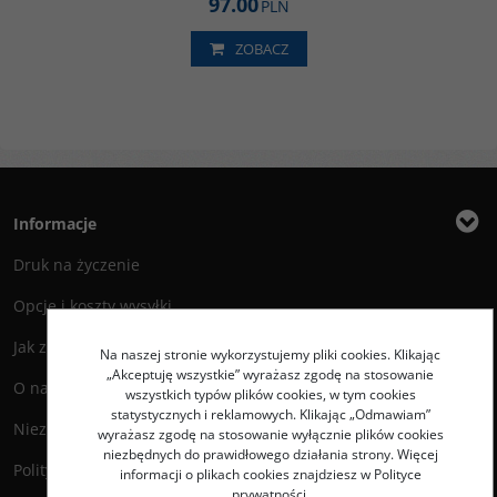
97.00
PLN
ZOBACZ
Informacje
Druk na życzenie
Opcje i koszty wysyłki
Jak zamawiać?
Na naszej stronie wykorzystujemy pliki cookies. Klikając
„Akceptuję wszystkie” wyrażasz zgodę na stosowanie
O nas
wszystkich typów plików cookies, w tym cookies
statystycznych i reklamowych. Klikając „Odmawiam”
Niezbędnik Autora
wyrażasz zgodę na stosowanie wyłącznie plików cookies
niezbędnych do prawidłowego działania strony. Więcej
Polityka prywatności
informacji o plikach cookies znajdziesz w Polityce
prywatności.