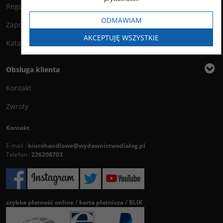
Regulamin księgarni
ODMAWIAM
Zapowiedzi
AKCEPTUJĘ WSZYSTKIE
Katalog
Obsługa klienta
Kontakt
Zwroty
Kontakt
E-mail :
biurohandlowe@wydawnictwodialog.pl
Telefon :
226208703
szybka płatność online / karta płatnicza / BLIK