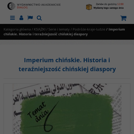
Menu
Panel
Lang
Szukaj
Kategoria główna
/
KSIĄŻKI
/
Serie i tematy
/
Podróże-kraje-ludzie
/
Imperium
chińskie. Historia i teraźniejszość chińskiej diaspory
Imperium chińskie. Historia i
teraźniejszość chińskiej diaspory