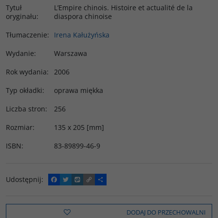
Tytuł
L’Empire chinois. Histoire et actualité de la
oryginału
:
diaspora chinoise
Tłumaczenie
:
Irena Kałużyńska
Wydanie
:
Warszawa
Rok wydania
:
2006
Typ okładki
:
oprawa miękka
Liczba stron
:
256
Rozmiar
:
135 x 205 [mm]
ISBN
:
83-89899-46-9
Udostępnij
:
F
T
W
C
P
a
w
y
o
o
c
i
k
p
d
e
t
o
y
z
b
t
p
L
i
DODAJ DO PRZECHOWALNI