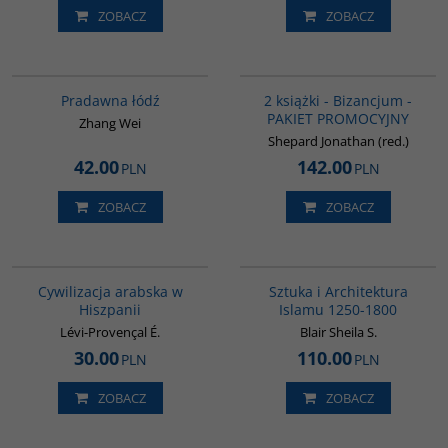
ZOBACZ
ZOBACZ
G1006
GPA50
BESTSELLER
Pradawna łódź
2 książki - Bizancjum -
PAKIET PROMOCYJNY
Zhang Wei
Shepard Jonathan (red.)
42.00
142.00
PLN
PLN
ZOBACZ
ZOBACZ
00020G
G287
Cywilizacja arabska w
Sztuka i Architektura
Hiszpanii
Islamu 1250-1800
Lévi-Provençal É.
Blair Sheila S.
30.00
110.00
PLN
PLN
ZOBACZ
ZOBACZ
00001G
G261