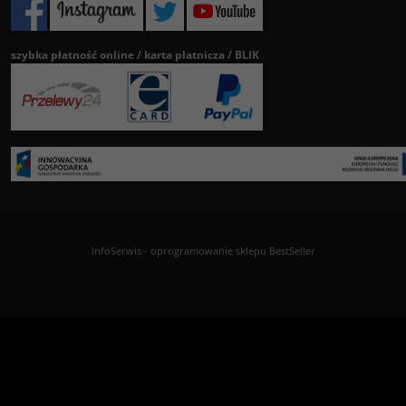
szybka płatność online / karta płatnicza / BLIK
InfoSerwis
-
oprogramowanie sklepu BestSeller