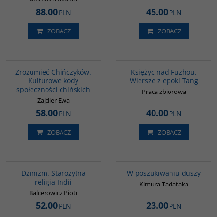
88.00
45.00
PLN
PLN
ZOBACZ
ZOBACZ
G351
G640
BESTSELLER
Zrozumieć Chińczyków.
Księżyc nad Fuzhou.
Kulturowe kody
Wiersze z epoki Tang
społeczności chińskich
Praca zbiorowa
Zajdler Ewa
58.00
40.00
PLN
PLN
ZOBACZ
ZOBACZ
00179G
G649
Dżinizm. Starożytna
W poszukiwaniu duszy
religia Indii
Kimura Tadataka
Balcerowicz Piotr
52.00
23.00
PLN
PLN