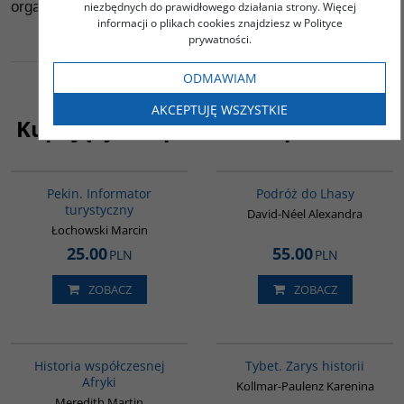
organizacji międzynarodowych, firm i mediów.
niezbędnych do prawidłowego działania strony. Więcej
informacji o plikach cookies znajdziesz w Polityce
prywatności.
ODMAWIAM
AKCEPTUJĘ WSZYSTKIE
Kupujący ten produkt kupili także:
G217
G228
BESTSELLER
Pekin. Informator
Podróż do Lhasy
turystyczny
David-Néel Alexandra
Łochowski Marcin
25.00
55.00
PLN
PLN
ZOBACZ
ZOBACZ
G1062
G307
BESTSELLER
Historia współczesnej
Tybet. Zarys historii
Afryki
Kollmar-Paulenz Karenina
Meredith Martin