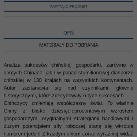
o
e
i
e
o
r
n
l
ZAPYTAJ O PRODUKT
k
k
s
i
ę
OPIS
MATERIAŁY DO POBRANIA
Analiza sukcesów chińskiej gospodarki, zarówno w
samych Chinach, jak i w ponad stumilionowej diasporze
chińskiej w 130 krajach na wszystkich kontynentach.
Autor zastanawia się nad czynnikami, głównie
historycznymi, które zdecydowały o tych sukcesach.
Chińczycy zmieniają współczesny świat. To właśnie
Chiny z blisko dziesięcioprocentowym wzrostem
gospodarczym, oryginalnymi strategiami handlowymi i
dużym potencjałem siły roboczej staną się wkrótce
numerem jeden! Z każdym dniem coraz wyraźniej widać