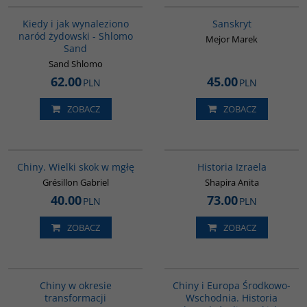
Kiedy i jak wynaleziono
Sanskryt
naród żydowski - Shlomo
Mejor Marek
Sand
Sand Shlomo
62.00
45.00
PLN
PLN
ZOBACZ
ZOBACZ
00252G
00305G
Chiny. Wielki skok w mgłę
Historia Izraela
Grésillon Gabriel
Shapira Anita
40.00
73.00
PLN
PLN
ZOBACZ
ZOBACZ
G025
G1055
Chiny w okresie
Chiny i Europa Środkowo-
transformacji
Wschodnia. Historia