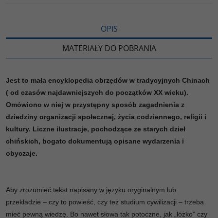
i
ę
OPIS
MATERIAŁY DO POBRANIA
Jest to mała encyklopedia obrzędów w tradycyjnych Chinach
( od czasów najdawniejszych do początków XX wieku).
Omówiono w niej w przystępny sposób zagadnienia z
dziedziny organizacji społecznej, życia codziennego, religii i
kultury. Liczne ilustracje, pochodzące ze starych dzieł
chińskich, bogato dokumentują opisane wydarzenia i
obyczaje.
Aby zrozumieć tekst napisany w języku oryginalnym lub
przekładzie – czy to powieść, czy też studium cywilizacji – trzeba
mieć pewną wiedzę. Bo nawet słowa tak potoczne, jak „łóżko” czy