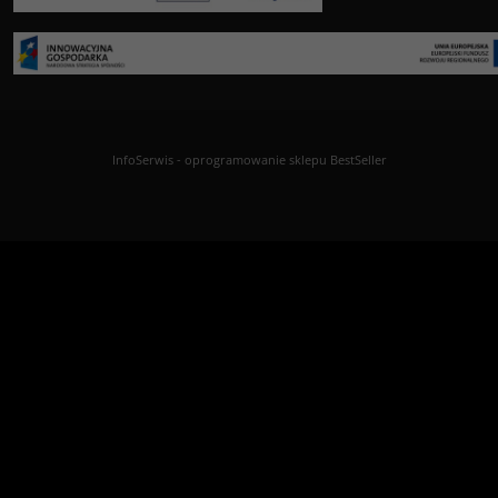
InfoSerwis
-
oprogramowanie sklepu BestSeller