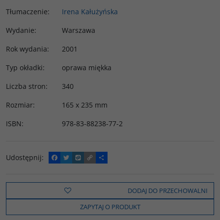
Tłumaczenie
:
Irena Kałużyńska
Wydanie
:
Warszawa
Rok wydania
:
2001
Typ okładki
:
oprawa miękka
Liczba stron
:
340
Rozmiar
:
165 x 235 mm
ISBN
:
978-83-88238-77-2
Udostępnij
:
F
T
W
C
P
a
w
y
o
o
c
i
k
p
d
e
t
o
y
z
b
t
p
L
i
DODAJ DO PRZECHOWALNI
o
e
i
e
o
r
n
l
ZAPYTAJ O PRODUKT
k
k
s