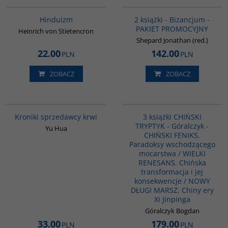
00177G
GPA50
BESTSELLER
Hinduizm
2 książki - Bizancjum -
PAKIET PROMOCYJNY
Heinrich von Stietencron
Shepard Jonathan (red.)
22.00
142.00
PLN
PLN
ZOBACZ
ZOBACZ
G776
G1178
Kroniki sprzedawcy krwi
3 książki CHIŃSKI
TRYPTYK - Góralczyk -
Yu Hua
CHIŃSKI FENIKS.
Paradoksy wschodzącego
mocarstwa / WIELKI
RENESANS. Chińska
transformacja i jej
konsekwencje / NOWY
DŁUGI MARSZ. Chiny ery
Xi Jinpinga
Góralczyk Bogdan
33.00
179.00
PLN
PLN