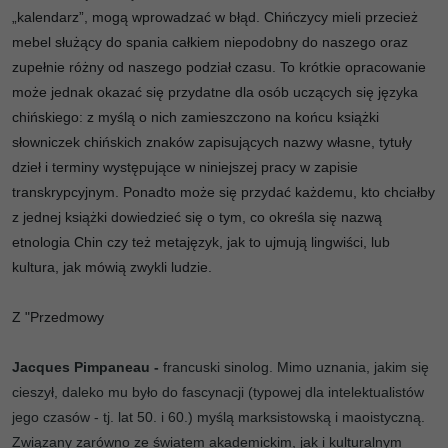
„kalendarz”, mogą wprowadzać w błąd. Chińczycy mieli przecież
mebel służący do spania całkiem niepodobny do naszego oraz
zupełnie różny od naszego podział czasu. To krótkie opracowanie
może jednak okazać się przydatne dla osób uczących się języka
chińskiego: z myślą o nich zamieszczono na końcu książki
słowniczek chińskich znaków zapisujących nazwy własne, tytuły
dzieł i terminy występujące w niniejszej pracy w zapisie
transkrypcyjnym. Ponadto może się przydać każdemu, kto chciałby
z jednej książki dowiedzieć się o tym, co określa się nazwą
etnologia Chin czy też metajęzyk, jak to ujmują lingwiści, lub
kultura, jak mówią zwykli ludzie.
Z "Przedmowy
Jacques Pimpaneau -
francuski sinolog. Mimo uznania, jakim się
cieszył, daleko mu było do fascynacji (typowej dla intelektualistów
jego czasów - tj. lat 50. i 60.) myślą marksistowską i maoistyczną.
Związany zarówno ze światem akademickim, jak i kulturalnym