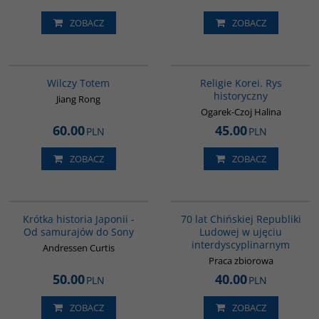
ZOBACZ
ZOBACZ
G1051
G556
Wilczy Totem
Religie Korei. Rys
historyczny
Jiang Rong
Ogarek-Czoj Halina
60.00
45.00
PLN
PLN
ZOBACZ
ZOBACZ
G158
G1126
Krótka historia Japonii -
70 lat Chińskiej Republiki
Od samurajów do Sony
Ludowej w ujęciu
interdyscyplinarnym
Andressen Curtis
Praca zbiorowa
50.00
40.00
PLN
PLN
ZOBACZ
ZOBACZ