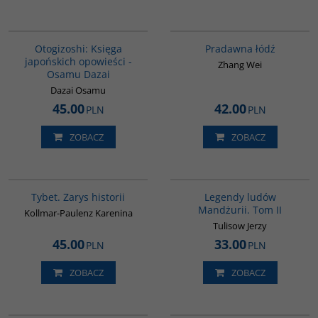
G1004
G1006
Otogizoshi: Księga
Pradawna łódź
japońskich opowieści -
Zhang Wei
Osamu Dazai
Dazai Osamu
45.00
42.00
PLN
PLN
ZOBACZ
ZOBACZ
G307
G165
Tybet. Zarys historii
Legendy ludów
Mandżurii. Tom II
Kollmar-Paulenz Karenina
Tulisow Jerzy
45.00
33.00
PLN
PLN
ZOBACZ
ZOBACZ
G220
G822