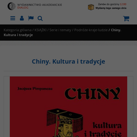
Menu
Panel
Lang
Szukaj
Kategoria główna
/
KSIĄŻKI
/
Serie i tematy
/
Podróże-kraje-ludzie
/
Chiny.
Kultura i tradycje
Chiny. Kultura i tradycje