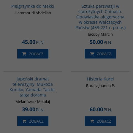
Pielgrzymka do Mekki
Sztuka perswazji w
starożytnych Chinach.
Hammoudi Abdellah
Opowiastka alegoryczna
w okresie Walczących
Państw (453-221 r. p.n.e.)
Jacoby Marcin
45.00
50.00
PLN
PLN
ZOBACZ
ZOBACZ
G117
00016G
BESTSELLER
Japoński dramat
Historia Korei
telewizyjny. Mukoda
Rurarz Joanna P.
Kuniko, Yamada Taichi,
taiga dorama
Melanowicz Mikołaj
39.00
60.00
PLN
PLN
ZOBACZ
ZOBACZ