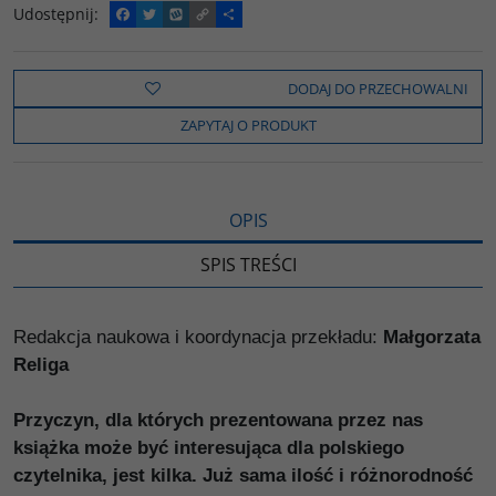
Udostępnij
:
F
T
W
C
P
a
w
y
o
o
c
i
k
p
d
e
t
o
y
z
b
t
p
L
i
DODAJ DO PRZECHOWALNI
o
e
i
e
o
r
n
l
ZAPYTAJ O PRODUKT
k
k
s
i
ę
OPIS
SPIS TREŚCI
Redakcja naukowa i koordynacja przekładu:
Małgorzata
Religa
Przyczyn, dla których prezentowana przez nas
książka może być interesująca dla polskiego
czytelnika, jest kilka. Już sama ilość i różnorodność