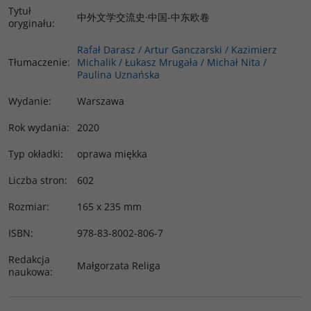
Tytuł
中外文学交流史·中国-中东欧卷
oryginału
:
Rafał Darasz / Artur Ganczarski / Kazimierz
Tłumaczenie
:
Michalik / Łukasz Mrugała / Michał Nita /
Paulina Uznańska
Wydanie
:
Warszawa
Rok wydania
:
2020
Typ okładki
:
oprawa miękka
Liczba stron
:
602
Rozmiar
:
165 x 235 mm
ISBN
:
978-83-8002-806-7
Redakcja
Małgorzata Religa
naukowa
: