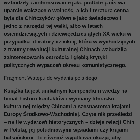
wzbudziły zainteresowanie jako podbite państwa
uparcie walczące o wolność, a ich literatura cenna
była dla Chińczyków głównie jako świadectwo i
jedno z narzędzi tej walki, albo w latach
osiemdziesiątych i dziewięćdziesiątych XX wieku w
przypadku literatury czeskiej, która w wychodzących
z traumy rewolucji kulturalnej Chinach wzbudziła
zainteresowanie ostrością i głębią krytyki
politycznych wypaczeń okresu komunistycznego.
Fragment Wstępu do wydania polskiego
Książka ta jest unikalnym kompendium wiedzy na
temat historii kontaktów i wymiany literacko-
kulturalnej między Chinami a szesnastoma krajami
Europy Środkowo-Wschodniej. Czytelnik prześledzi
– na tle wydarzeń historycznych – dzieje relacji Chin
w Polską, jej południowymi sąsiadami czy krajami
bałkańskimi. To również wyjątkowa okazja, aby