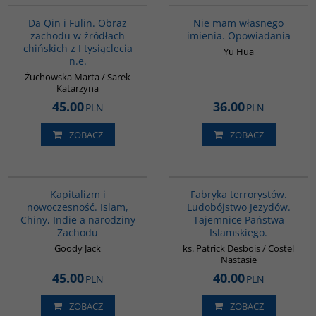
Da Qin i Fulin. Obraz
Nie mam własnego
zachodu w źródłach
imienia. Opowiadania
chińskich z I tysiąclecia
Yu Hua
n.e.
Żuchowska Marta / Sarek
Katarzyna
45.00
36.00
PLN
PLN
ZOBACZ
ZOBACZ
G139
G1002
Kapitalizm i
Fabryka terrorystów.
nowoczesność. Islam,
Ludobójstwo Jezydów.
Chiny, Indie a narodziny
Tajemnice Państwa
Zachodu
Islamskiego.
Goody Jack
ks. Patrick Desbois / Costel
Nastasie
45.00
40.00
PLN
PLN
ZOBACZ
ZOBACZ