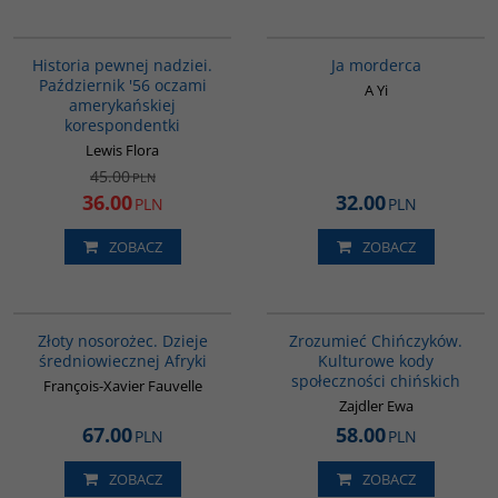
G1023
G1066
PROMOCJA
BESTSELLER
Historia pewnej nadziei.
Ja morderca
Październik '56 oczami
A Yi
amerykańskiej
korespondentki
Lewis Flora
45.00
PLN
36.00
32.00
PLN
PLN
ZOBACZ
ZOBACZ
00310G
G351
Złoty nosorożec. Dzieje
Zrozumieć Chińczyków.
średniowiecznej Afryki
Kulturowe kody
społeczności chińskich
François-Xavier Fauvelle
Zajdler Ewa
67.00
58.00
PLN
PLN
ZOBACZ
ZOBACZ