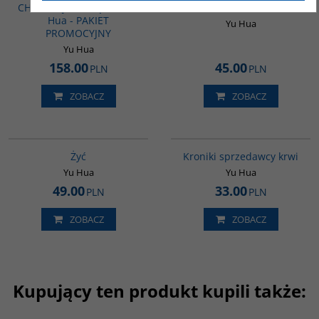
CHIŃSKIEJ - 5 książek - Yu
słowach
Hua - PAKIET
Yu Hua
PROMOCYJNY
Yu Hua
158.00
45.00
PLN
PLN
ZOBACZ
ZOBACZ
G827
G776
Żyć
Kroniki sprzedawcy krwi
Yu Hua
Yu Hua
49.00
33.00
PLN
PLN
ZOBACZ
ZOBACZ
Kupujący ten produkt kupili także:
G812
G1014