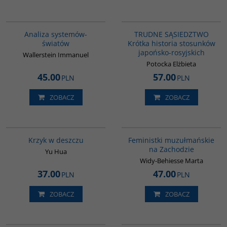
00049G
G1220
BESTSELLER
BESTSELLER
Analiza systemów-
TRUDNE SĄSIEDZTWO
światów
Krótka historia stosunków
japońsko-rosyjskich
Wallerstein Immanuel
Potocka Elżbieta
45.00
57.00
PLN
PLN
ZOBACZ
ZOBACZ
G1061
G1148
Krzyk w deszczu
Feministki muzułmańskie
na Zachodzie
Yu Hua
Widy-Behiesse Marta
37.00
47.00
PLN
PLN
ZOBACZ
ZOBACZ
G127
G105