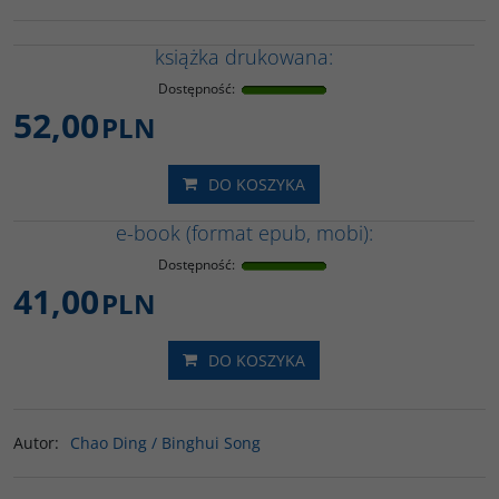
książka drukowana:
Dostępność
:
52,00
PLN
DO KOSZYKA
e-book (format epub, mobi):
Dostępność
:
41,00
PLN
DO KOSZYKA
Autor
:
Chao Ding / Binghui Song