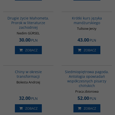
G1027
G159
Drugie życie Mahometa.
Krótki kurs języka
Prorok w literaturze
mandżurskiego
zachodniej
Tulisow Jerzy
Nedim GÜRSEL
30.00
43.00
PLN
PLN
ZOBACZ
ZOBACZ
G025
G1017
Chiny w okresie
Siedmiopiętrowa pagoda.
transformacji
Antologia opowiadań
współczesnych pisarzy
Bolesta Andrzej
chińskich
Praca zbiorowa
32.00
52.00
PLN
PLN
ZOBACZ
ZOBACZ