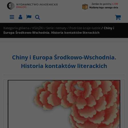
Menu
Panel
Lang
Szukaj
Kategoria główna
/
KSIĄŻKI
/
Serie i tematy
/
Podróże-kraje-ludzie
/
Chiny i
Europa Środkowo-Wschodnia. Historia kontaktów literackich
Chiny i Europa Środkowo-Wschodnia.
Historia kontaktów literackich