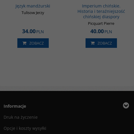
Język mandżurski
Imperium chińskie.
Historia i teraźniejszość
Tulisow Jerzy
chińskiej diaspory
Picquart Pierre
34.00
40.00
PLN
PLN
ZOBACZ
ZOBACZ
Informacje
Druk na życzenie
Opcje i koszty wysyłki