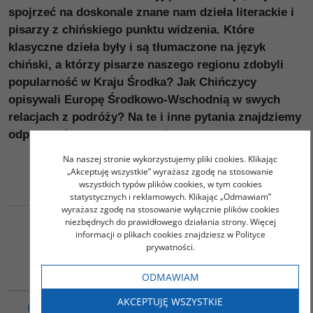
spojrzeć na doskonale znane nam dzieła literackie i
pisarzy z chińskiego punktu widzenia. Które
klasyczne dzieła były i są tłumaczone na język
chiński, a którzy pisarze naszego regionu zdobyli
popularność w Kraju Środka? Jak Chińczycy
opisywali Europę Środkowo-Wschodnią w swych
relacjach z podróży? Na te i inne pytania znajdziemy
odpowiedź w niniejszej książce.
Na naszej stronie wykorzystujemy pliki cookies. Klikając
„Akceptuję wszystkie” wyrażasz zgodę na stosowanie
wszystkich typów plików cookies, w tym cookies
statystycznych i reklamowych. Klikając „Odmawiam”
wyrażasz zgodę na stosowanie wyłącznie plików cookies
niezbędnych do prawidłowego działania strony. Więcej
informacji o plikach cookies znajdziesz w Polityce
prywatności.
Podobna tematyka
ODMAWIAM
PAG1011
00003G
BESTSELLER
AKCEPTUJĘ WSZYSTKIE
KLASYKA LITERATURY
Chiny w dziesięciu