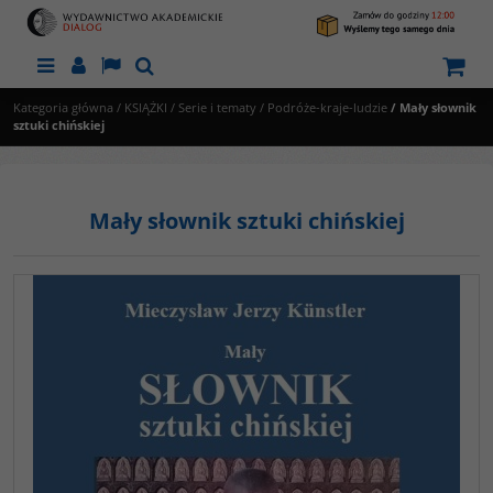
Menu
Panel
Lang
Szukaj
Kategoria główna
/
KSIĄŻKI
/
Serie i tematy
/
Podróże-kraje-ludzie
/
Mały słownik
sztuki chińskiej
Mały słownik sztuki chińskiej