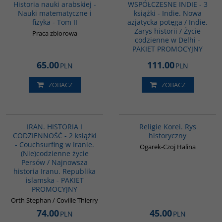
Historia nauki arabskiej -
WSPÓŁCZESNE INDIE - 3
Nauki matematyczne i
książki - Indie. Nowa
fizyka - Tom II
azjatycka potęga / Indie.
Zarys historii / Życie
Praca zbiorowa
codzienne w Delhi -
PAKIET PROMOCYJNY
65.00
111.00
PLN
PLN
ZOBACZ
ZOBACZ
PAG1135
G556
IRAN. HISTORIA I
Religie Korei. Rys
CODZIENNOŚĆ - 2 książki
historyczny
- Couchsurfing w Iranie.
Ogarek-Czoj Halina
(Nie)codzienne życie
Persów / Najnowsza
historia Iranu. Republika
islamska - PAKIET
PROMOCYJNY
Orth Stephan / Coville Thierry
74.00
45.00
PLN
PLN