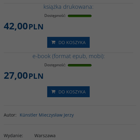
książka drukowana:
Dostępność
:
42,00
PLN
DO KOSZYKA
e-book (format epub, mobi):
Dostępność
:
27,00
PLN
DO KOSZYKA
Autor
:
Künstler Mieczysław Jerzy
Wydanie
:
Warszawa