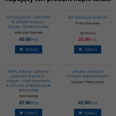
G1217
G020
BESTSELLER
PROMOCJA
SEKSUALNOŚĆ I EROTYKA
Być kobietą w Oriencie
W JAPONII Kultura -
Praca zbiorowa
Sztuka - Społeczeństwo
Matusiak Gabriela
48.00
PLN
60.00
25.00
PLN
PLN
ZOBACZ
ZOBACZ
G323
G166
Wino, kobiety i śpiew w
Leksykon wiedzy o
pałacach arabskich.
Chinach współczesnych
Mugun - nieprzyzwoitość
Sanjuan Thierry (red.)
w kulturze arabskiej epoki
Abbasydów
Kass George
47.00
42.00
PLN
PLN
ZOBACZ
ZOBACZ