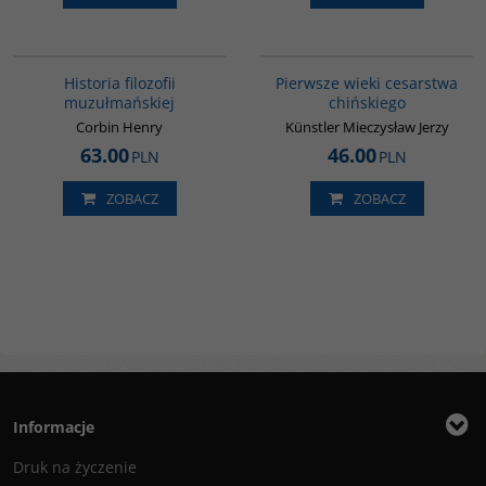
G082
00075G
Historia filozofii
Pierwsze wieki cesarstwa
muzułmańskiej
chińskiego
Corbin Henry
Künstler Mieczysław Jerzy
63.00
46.00
PLN
PLN
ZOBACZ
ZOBACZ
Informacje
Druk na życzenie