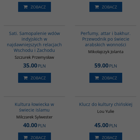
ZOBACZ
ZOBACZ
G262
G1129
BESTSELLER
Sati. Samopalenie wdów
Perfumy, attar i bakhur.
indyjskich w
Przewodnik po świecie
najdawniejszych relacjach
arabskich wonności
Wschodu i Zachodu
Mikołajczyk Jolanta
Szczurek Przemysław
35.00
59.00
PLN
PLN
ZOBACZ
ZOBACZ
G162
G1172
BESTSELLER
Kultura łowiecka w
Klucz do kultury chińskiej
świecie islamu
Lou Yulie
Milczarek Sylwester
40.00
45.00
PLN
PLN
ZOBACZ
ZOBACZ