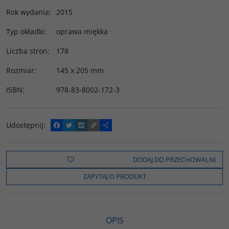
Rok wydania
:
2015
Typ okładki
:
oprawa miękka
Liczba stron
:
178
Rozmiar
:
145 x 205 mm
ISBN
:
978-83-8002-172-3
Udostępnij
:
F
T
W
C
P
a
w
y
o
o
c
i
k
p
d
e
t
o
y
z
b
t
p
L
i
DODAJ DO PRZECHOWALNI
o
e
i
e
o
r
n
l
ZAPYTAJ O PRODUKT
k
k
s
i
ę
OPIS