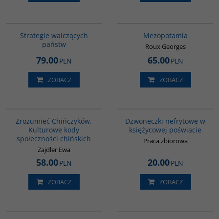
G1200
G181
BESTSELLER
BESTSELLER
Strategie walczących
Mezopotamia
państw
Roux Georges
79.00
65.00
PLN
PLN
ZOBACZ
ZOBACZ
G351
00239G
Zrozumieć Chińczyków.
Dzwoneczki nefrytowe w
Kulturowe kody
księżycowej poświacie
społeczności chińskich
Praca zbiorowa
Zajdler Ewa
58.00
20.00
PLN
PLN
ZOBACZ
ZOBACZ
G093
GPA16