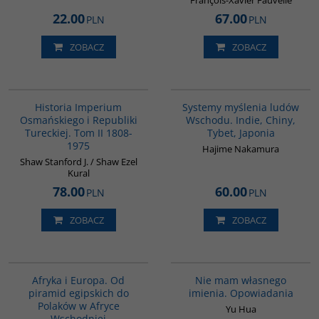
François-Xavier Fauvelle
22.00
67.00
PLN
PLN
ZOBACZ
ZOBACZ
00091G
G6014
Historia Imperium
Systemy myślenia ludów
Osmańskiego i Republiki
Wschodu. Indie, Chiny,
Tureckiej. Tom II 1808-
Tybet, Japonia
1975
Hajime Nakamura
Shaw Stanford J. / Shaw Ezel
Kural
78.00
60.00
PLN
PLN
ZOBACZ
ZOBACZ
00122G
G1014
Afryka i Europa. Od
Nie mam własnego
piramid egipskich do
imienia. Opowiadania
Polaków w Afryce
Yu Hua
Wschodniej