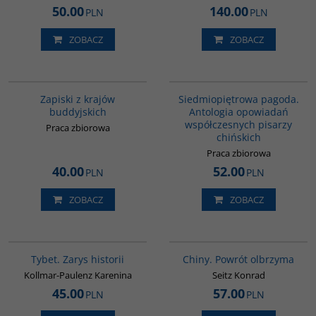
50.00
140.00
PLN
PLN
ZOBACZ
ZOBACZ
00068G
G1017
Zapiski z krajów
Siedmiopiętrowa pagoda.
buddyjskich
Antologia opowiadań
współczesnych pisarzy
Praca zbiorowa
chińskich
Praca zbiorowa
40.00
52.00
PLN
PLN
ZOBACZ
ZOBACZ
G307
G027
Tybet. Zarys historii
Chiny. Powrót olbrzyma
Kollmar-Paulenz Karenina
Seitz Konrad
45.00
57.00
PLN
PLN