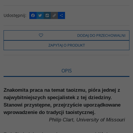
Udostępnij
:
F
T
W
C
P
a
w
y
o
o
c
i
k
p
d
e
t
o
y
z
b
t
p
L
i
DODAJ DO PRZECHOWALNI
o
e
i
e
o
r
n
l
ZAPYTAJ O PRODUKT
k
k
s
i
ę
OPIS
Znakomita praca na temat taoizmu, pióra jednej z
najwybitniejszych specjalistek z tej dziedziny.
Stanowi przystępne, przejrzyście uporządkowane
wprowadzenie do tradycji taoistycznej.
Philip Clart, University of Missouri