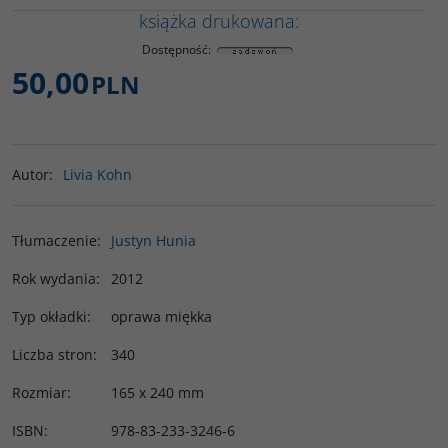
książka drukowana:
Dostępność
:
50,00
PLN
Autor
:
Livia Kohn
Tłumaczenie
:
Justyn Hunia
Rok wydania
:
2012
Typ okładki
:
oprawa miękka
Liczba stron
:
340
Rozmiar
:
165 x 240 mm
ISBN
:
978-83-233-3246-6