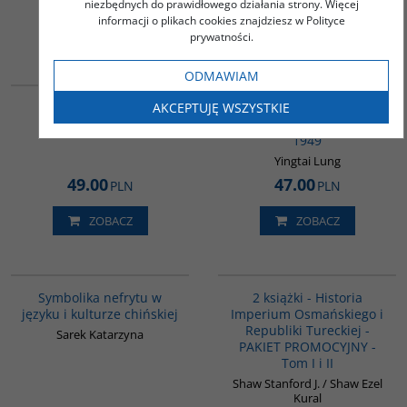
niezbędnych do prawidłowego działania strony. Więcej
informacji o plikach cookies znajdziesz w Polityce
ZOBACZ
ZOBACZ
prywatności.
G827
ODMAWIAM
G621
Żyć
AKCEPTUJĘ WSZYSTKIE
Wielka rzeka, wielkie
morze. Wojna domowa
Yu Hua
1949
Yingtai Lung
49.00
47.00
PLN
PLN
ZOBACZ
ZOBACZ
00232G
PAG1006
BESTSELLER
Symbolika nefrytu w
2 książki - Historia
języku i kulturze chińskiej
Imperium Osmańskiego i
Republiki Tureckiej -
Sarek Katarzyna
PAKIET PROMOCYJNY -
Tom I i II
Shaw Stanford J. / Shaw Ezel
Kural