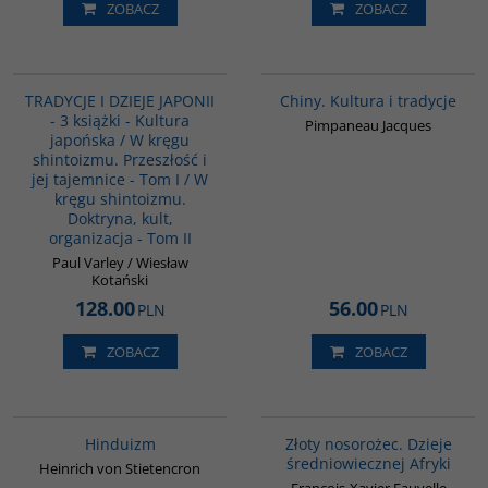
ZOBACZ
ZOBACZ
PAG6022
00258G
TRADYCJE I DZIEJE JAPONII
Chiny. Kultura i tradycje
- 3 książki - Kultura
Pimpaneau Jacques
japońska / W kręgu
shintoizmu. Przeszłość i
jej tajemnice - Tom I / W
kręgu shintoizmu.
Doktryna, kult,
organizacja - Tom II
Paul Varley / Wiesław
Kotański
128.00
56.00
PLN
PLN
ZOBACZ
ZOBACZ
00177G
00310G
Hinduizm
Złoty nosorożec. Dzieje
średniowiecznej Afryki
Heinrich von Stietencron