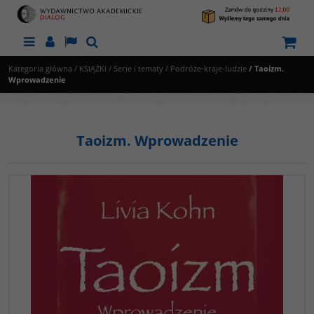
Menu
Panel
Lang
Szukaj
Kategoria główna
/
KSIĄŻKI
/
Serie i tematy
/
Podróże-kraje-ludzie
/
Taoizm.
Wprowadzenie
Taoizm. Wprowadzenie