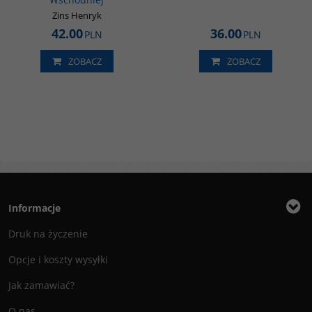
Zins Henryk
42.00
36.00
PLN
PLN
ZOBACZ
ZOBACZ
Informacje
Druk na życzenie
Opcje i koszty wysyłki
Jak zamawiać?
O nas