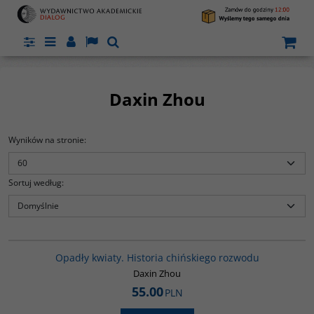
Panel
Menu
Panel
Lang
Szukaj
Daxin Zhou
Wyników na stronie
:
Sortuj według
:
G1197
?
Opadły kwiaty. Historia chińskiego rozwodu
,
Daxin Zhou
55.00
PLN