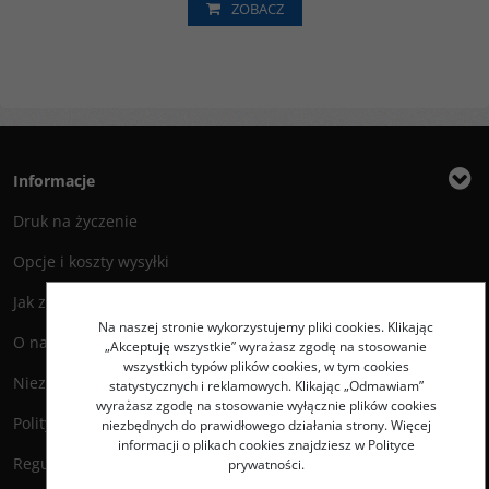
ZOBACZ
Informacje
Druk na życzenie
Opcje i koszty wysyłki
Jak zamawiać?
Na naszej stronie wykorzystujemy pliki cookies. Klikając
O nas
„Akceptuję wszystkie” wyrażasz zgodę na stosowanie
wszystkich typów plików cookies, w tym cookies
Niezbędnik Autora
statystycznych i reklamowych. Klikając „Odmawiam”
wyrażasz zgodę na stosowanie wyłącznie plików cookies
Polityka prywatności
niezbędnych do prawidłowego działania strony. Więcej
informacji o plikach cookies znajdziesz w Polityce
Regulamin księgarni
prywatności.