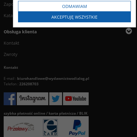
Zapowiedzi
ODMAWIAM
Katalog
AKCEPTUJĘ WSZYSTKIE
Obsługa klienta
Kontakt
Zwroty
Kontakt
E-mail :
biurohandlowe@wydawnictwodialog.pl
Telefon :
226208703
szybka płatność online / karta płatnicza / BLIK