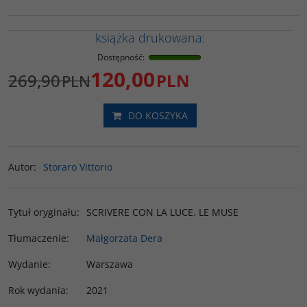
książka drukowana:
Dostępność
:
120,00
269,90
PLN
PLN
DO KOSZYKA
Autor
:
Storaro Vittorio
Tytuł oryginału
:
SCRIVERE CON LA LUCE. LE MUSE
Tłumaczenie
:
Małgorzata Dera
Wydanie
:
Warszawa
Rok wydania
:
2021