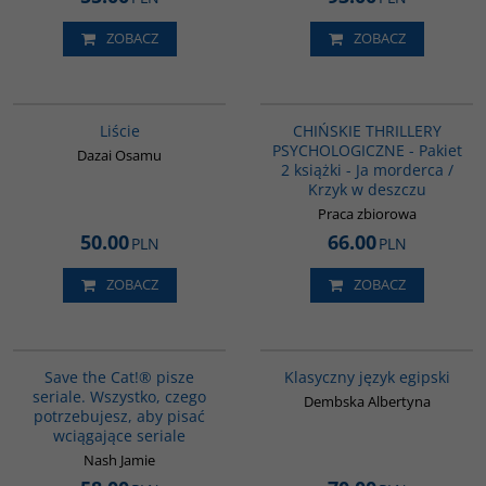
ZOBACZ
ZOBACZ
G1174
PAG1100
Liście
CHIŃSKIE THRILLERY
PSYCHOLOGICZNE - Pakiet
Dazai Osamu
2 książki - Ja morderca /
Krzyk w deszczu
Praca zbiorowa
50.00
66.00
PLN
PLN
ZOBACZ
ZOBACZ
G1198
G147
BESTSELLER
Save the Cat!® pisze
Klasyczny język egipski
seriale. Wszystko, czego
Dembska Albertyna
potrzebujesz, aby pisać
wciągające seriale
Nash Jamie