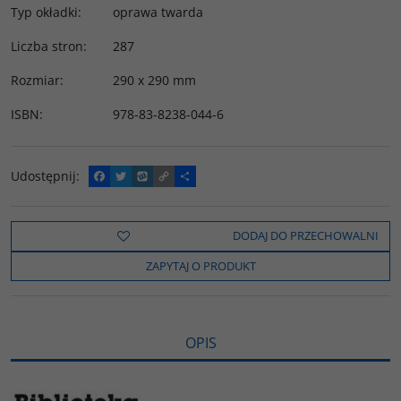
Typ okładki
:
oprawa twarda
Liczba stron
:
287
Rozmiar
:
290 x 290 mm
ISBN
:
978-83-8238-044-6
Udostępnij
:
F
T
W
C
P
a
w
y
o
o
c
i
k
p
d
e
t
o
y
z
b
t
p
L
i
DODAJ DO PRZECHOWALNI
o
e
i
e
o
r
n
l
ZAPYTAJ O PRODUKT
k
k
s
i
ę
OPIS