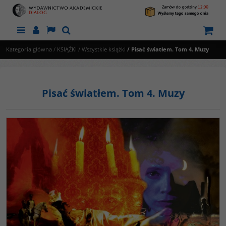
Menu
Panel
Lang
Szukaj
Kategoria główna
/
KSIĄŻKI
/
Wszystkie książki
/
Pisać światłem. Tom 4. Muzy
Pisać światłem. Tom 4. Muzy