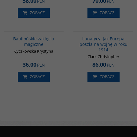
58.00
70.00
PLN
PLN
ZOBACZ
ZOBACZ
00125G
G628
BESTSELLER
Babilońskie zaklęcia
Lunatycy. Jak Europa
magiczne
poszła na wojnę w roku
1914
Łyczkowska Krystyna
Clark Christopher
36.00
86.00
PLN
PLN
ZOBACZ
ZOBACZ