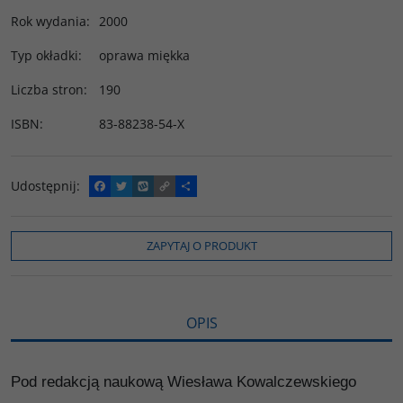
Rok wydania
:
2000
Typ okładki
:
oprawa miękka
Liczba stron
:
190
ISBN
:
83-88238-54-X
Udostępnij
:
F
T
W
C
P
a
w
y
o
o
c
i
k
p
d
e
t
o
y
z
b
t
p
L
i
ZAPYTAJ O PRODUKT
o
e
i
e
o
r
n
l
k
k
s
i
ę
OPIS
Pod redakcją naukową Wiesława Kowalczewskiego