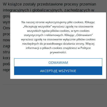
W książce zostały przedstawione procesy przemian
integracyjnych i globalizacyjnych, zachodzących w
gospodarce polskiej i światowej oraz związane z nimi
wymagania stojące przed polskimi przedsiębiorstwami.
Na naszej stronie wykorzystujemy pliki cookies. Klikając
„Akceptuję wszystkie” wyrażasz zgodę na stosowanie
Omówiono rolę nauki i edukacji w przyspieszeniu
wszystkich typów plików cookies, w tym cookies
procesów dostosowawczych i wprowadzaniu
statystycznych i reklamowych. Klikając „Odmawiam”
wyrażasz zgodę na stosowanie wyłącznie plików cookies
nowoczesnych technologii, a także znaczenie handlu
niezbędnych do prawidłowego działania strony. Więcej
zagranicznego i konieczność dokonania zmian w
informacji o plikach cookies znajdziesz w Polityce
strukturze polskiego przemysłu w celu określenia
prywatności.
korzystnego udziału Polski w międzynarodowym
ODMAWIAM
podziale pracy. Autorzy poszczególnych części książki
reprezentują różne ośrodki akademickie.
AKCEPTUJĘ WSZYSTKIE