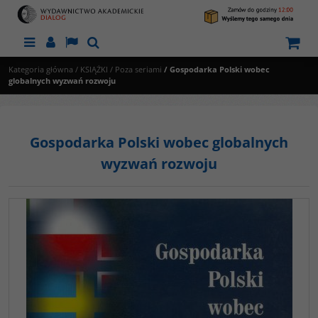
Menu
Panel
Lang
Szukaj
Kategoria główna
/
KSIĄŻKI
/
Poza seriami
/
Gospodarka Polski wobec
globalnych wyzwań rozwoju
Gospodarka Polski wobec globalnych
wyzwań rozwoju