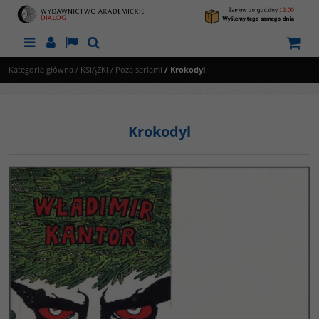
Menu
Panel
Lang
Szukaj
Kategoria główna
/
KSIĄŻKI
/
Poza seriami
/
Krokodyl
Krokodyl