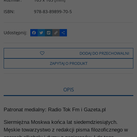
ISBN
:
978-83-89899-70-5
Udostępnij
:
F
T
W
C
P
a
w
y
o
o
c
i
k
p
d
e
t
o
y
z
b
t
p
L
i
DODAJ DO PRZECHOWALNI
o
e
i
e
o
r
n
l
ZAPYTAJ O PRODUKT
k
k
s
i
ę
OPIS
Patronat medialny: Radio Tok Fm i Gazeta.pl
Siermiężna Moskwa końca lat siedemdziesiątych.
Męskie towarzystwo z redakcji pisma filozoficznego w