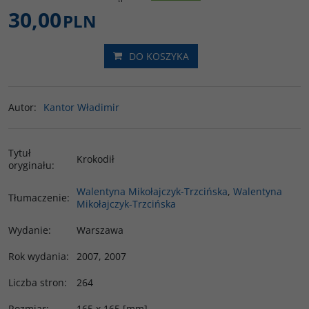
30,00
PLN
DO KOSZYKA
Autor
:
Kantor Władimir
Tytuł
Krokodił
oryginału
:
Walentyna Mikołajczyk-Trzcińska
,
Walentyna
Tłumaczenie
:
Mikołajczyk-Trzcińska
Wydanie
:
Warszawa
Rok wydania
:
2007
,
2007
Liczba stron
:
264
Rozmiar
:
165 x 165 [mm]