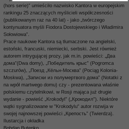
(hors serie)” umieściło nazwisko Kantora w europejskim
rankingu 25 znaczących myślicieli współczesności
(publikowanym raz na 40 lat) - jako „twórczego
kontynuatora myśli Fiodora Dostojewskiego i Władimira
Sołowiowa”.
Prace naukowe Kantora są tłumaczone na angielski,
estoński, francuski, niemiecki, serbski. Jest również
autorem intrygującej prozy, jak m.in. powieści: „Два
дома”(Dwa domy), „Победитель крыс” (Pogromca
szczurów), „Поезд „Кёльн-Москва” (Pociąg Kolonia-
Moskwa), „Записки из полумертвого дома” (Notatki z
na wpół martwego domu) czy - prezentowana właśnie
polskiemu czytelnikowi, w Rosji mająca już drugie
wydanie - powieść „Krokodyl” („Крокодил”). Niektóre
wątki sygnalizowane w "Krokodylu" autor rozwija w
swojej najnowszej powieści „Крепость” (Twierdza).
Ilustarcja i okładka
Bohdan Butenko.