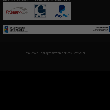
InfoSerwis
-
oprogramowanie sklepu BestSeller