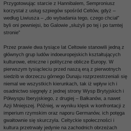
Przygotowując starcie z Hannibalem, Semproniusz
korzystał z usług szpiegów spośród Celtów, gdyż –
według Liwiusza – „do wybadania tego, czego chciał”
byli oni pewniejsi, bo Galowie „służyli po tej i po tamtej
stronie”
Przez prawie dwa tysiące lat Celtowie stanowili jedną z
głównych grup ludów indoeuropejskich kształtujących
kulturowe, etniczne i polityczne oblicze Europy. W
pierwszym tysiącleciu przed naszą erą z pierwotnych
siedzib w dorzeczu górnego Dunaju rozprzestrzeniali się
niemal we wszystkich kierunkach, tak iż wpływ ich i
osadnictwo sięgnęły z jednej strony Wysp Brytyjskich i
Półwyspu Iberyjskiego, z drugiej – Bałkanów, a nawet
Azji Mniejszej. Później, w wyniku klęsk w konfrontacji z
imperium rzymskim oraz naporu Germanów, ich potęga
gwałtownie się skurczyła. Celtyckie społeczności i
kultura przetrwały jedynie na zachodnich obrzeżach