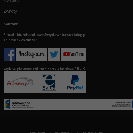
Kontakt
Zwroty
Kontakt
E-mail :
biurohandlowe@wydawnictwodialog.pl
Telefon :
226208703
szybka płatność online / karta płatnicza / BLIK
InfoSerwis
-
oprogramowanie sklepu BestSeller