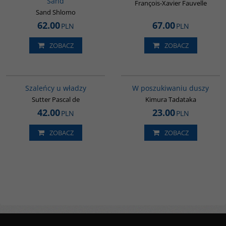
Sand
François-Xavier Fauvelle
Sand Shlomo
62.00
67.00
PLN
PLN
ZOBACZ
ZOBACZ
00155G
G649
Szaleńcy u władzy
W poszukiwaniu duszy
Sutter Pascal de
Kimura Tadataka
42.00
23.00
PLN
PLN
ZOBACZ
ZOBACZ