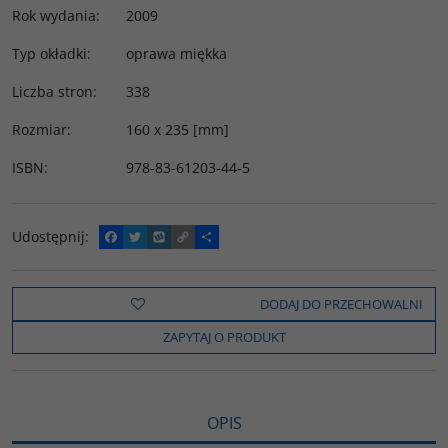
Rok wydania
:
2009
Typ okładki
:
oprawa miękka
Liczba stron
:
338
Rozmiar
:
160 x 235 [mm]
ISBN
:
978-83-61203-44-5
Udostępnij
:
F
T
W
C
P
a
w
y
o
o
c
i
k
p
d
e
t
o
y
z
b
t
p
L
i
DODAJ DO PRZECHOWALNI
o
e
i
e
o
r
n
l
ZAPYTAJ O PRODUKT
k
k
s
i
ę
OPIS