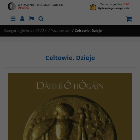
Menu
Panel
Lang
Szukaj
Kategoria główna
/
KSIĄŻKI
/
Poza seriami
/
Celtowie. Dzieje
Celtowie. Dzieje