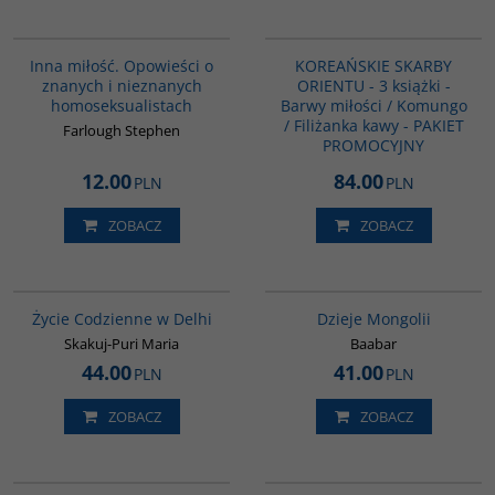
G110
PAG1029
Inna miłość. Opowieści o
KOREAŃSKIE SKARBY
znanych i nieznanych
ORIENTU - 3 książki -
homoseksualistach
Barwy miłości / Komungo
/ Filiżanka kawy - PAKIET
Farlough Stephen
PROMOCYJNY
12.00
84.00
PLN
PLN
ZOBACZ
ZOBACZ
G354
G049
Życie Codzienne w Delhi
Dzieje Mongolii
Skakuj-Puri Maria
Baabar
44.00
41.00
PLN
PLN
ZOBACZ
ZOBACZ
G138
00086G