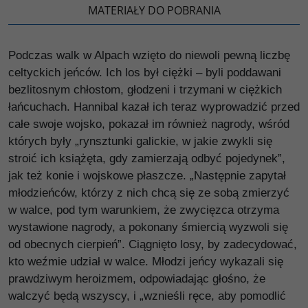
MATERIAŁY DO POBRANIA
Podczas walk w Alpach wzięto do niewoli pewną liczbę
celtyckich jeńców. Ich los był ciężki – byli poddawani
bezlitosnym chłostom, głodzeni i trzymani w ciężkich
łańcuchach. Hannibal kazał ich teraz wyprowadzić przed
całe swoje wojsko, pokazał im również nagrody, wśród
których były „rynsztunki galickie, w jakie zwykli się
stroić ich książęta, gdy zamierzają odbyć pojedynek”,
jak też konie i wojskowe płaszcze. „Następnie zapytał
młodzieńców, którzy z nich chcą się ze sobą zmierzyć
w walce, pod tym warunkiem, że zwycięzca otrzyma
wystawione nagrody, a pokonany śmiercią wyzwoli się
od obecnych cierpień”. Ciągnięto losy, by zadecydować,
kto weźmie udział w walce. Młodzi jeńcy wykazali się
prawdziwym heroizmem, odpowiadając głośno, że
walczyć będą wszyscy, i „wznieśli ręce, aby pomodlić