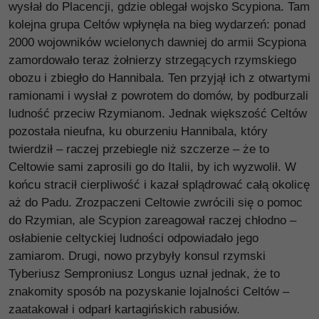
wysłał do Placencji, gdzie oblegał wojsko Scypiona. Tam
kolejna grupa Celtów wpłynęła na bieg wydarzeń: ponad
2000 wojowników wcielonych dawniej do armii Scypiona
zamordowało teraz żołnierzy strzegących rzymskiego
obozu i zbiegło do Hannibala. Ten przyjął ich z otwartymi
ramionami i wysłał z powrotem do domów, by podburzali
ludność przeciw Rzymianom. Jednak większość Celtów
pozostała nieufna, ku oburzeniu Hannibala, który
twierdził – raczej przebiegle niż szczerze – że to
Celtowie sami zaprosili go do Italii, by ich wyzwolił. W
końcu stracił cierpliwość i kazał splądrować całą okolicę
aż do Padu. Zrozpaczeni Celtowie zwrócili się o pomoc
do Rzymian, ale Scypion zareagował raczej chłodno –
osłabienie celtyckiej ludności odpowiadało jego
zamiarom. Drugi, nowo przybyły konsul rzymski
Tyberiusz Semproniusz Longus uznał jednak, że to
znakomity sposób na pozyskanie lojalności Celtów –
zaatakował i odparł kartagińskich rabusiów.