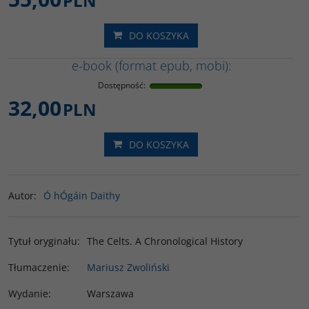
PLN
DO KOSZYKA
e-book (format epub, mobi):
Dostępność
:
32,00
PLN
DO KOSZYKA
Autor
:
Ó hÓgáin Daithy
Tytuł oryginału
:
The Celts. A Chronological History
Tłumaczenie
:
Mariusz Zwoliński
Wydanie
:
Warszawa