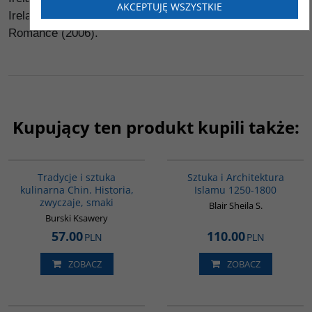
AKCEPTUJĘ WSZYSTKIE
Ireland. An Encyclopaedia of Myth, Legend and
Romance (2006).
Kupujący ten produkt kupili także:
G1124
G287
Tradycje i sztuka
Sztuka i Architektura
kulinarna Chin. Historia,
Islamu 1250-1800
zwyczaje, smaki
Blair Sheila S.
Burski Ksawery
57.00
110.00
PLN
PLN
ZOBACZ
ZOBACZ
G1006
GPA16