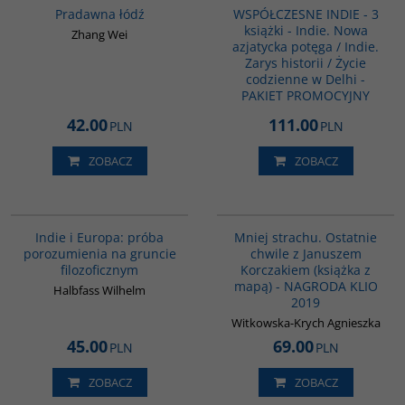
Pradawna łódź
WSPÓŁCZESNE INDIE - 3
książki - Indie. Nowa
Zhang Wei
azjatycka potęga / Indie.
Zarys historii / Życie
codzienne w Delhi -
PAKIET PROMOCYJNY
42.00
111.00
PLN
PLN
ZOBACZ
ZOBACZ
G106
G1016
Indie i Europa: próba
Mniej strachu. Ostatnie
porozumienia na gruncie
chwile z Januszem
filozoficznym
Korczakiem (książka z
mapą) - NAGRODA KLIO
Halbfass Wilhelm
2019
Witkowska-Krych Agnieszka
45.00
69.00
PLN
PLN
ZOBACZ
ZOBACZ