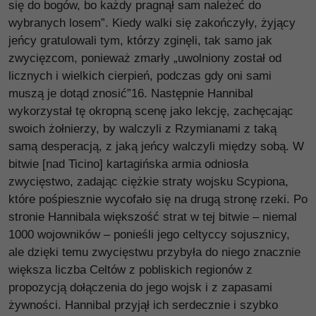
się do bogów, bo każdy pragnął sam należeć do
wybranych losem”. Kiedy walki się zakończyły, żyjący
jeńcy gratulowali tym, którzy zginęli, tak samo jak
zwycięzcom, ponieważ zmarły „uwolniony został od
licznych i wielkich cierpień, podczas gdy oni sami
muszą je dotąd znosić”16. Następnie Hannibal
wykorzystał tę okropną scenę jako lekcję, zachęcając
swoich żołnierzy, by walczyli z Rzymianami z taką
samą desperacją, z jaką jeńcy walczyli między sobą. W
bitwie [nad Ticino] kartagińska armia odniosła
zwycięstwo, zadając ciężkie straty wojsku Scypiona,
które pośpiesznie wycofało się na drugą stronę rzeki. Po
stronie Hannibala większość strat w tej bitwie – niemal
1000 wojowników – ponieśli jego celtyccy sojusznicy,
ale dzięki temu zwycięstwu przybyła do niego znacznie
większa liczba Celtów z pobliskich regionów z
propozycją dołączenia do jego wojsk i z zapasami
żywności. Hannibal przyjął ich serdecznie i szybko