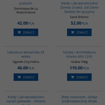
Judaizm
Kiedy i jak wynaleziono
Ziemię Izraela. Od Ziemi
Dominique de La
Świętej do ojczyzny
Maisonneuve
Sand Shlomo
42.00
52.00
PLN
PLN
ZOBACZ
ZOBACZ
00242G
G288
Literatura koreańska XX
Sztuka i Architektura
wieku
Islamu 650-1250
Ogarek-Czoj Halina
Grabar Oleg
46.00
110.00
PLN
PLN
ZOBACZ
ZOBACZ
00001G
00310G
Kiedy i jak wynaleziono
Złoty nosorożec. Dzieje
naród żydowski - Shlomo
średniowiecznej Afryki