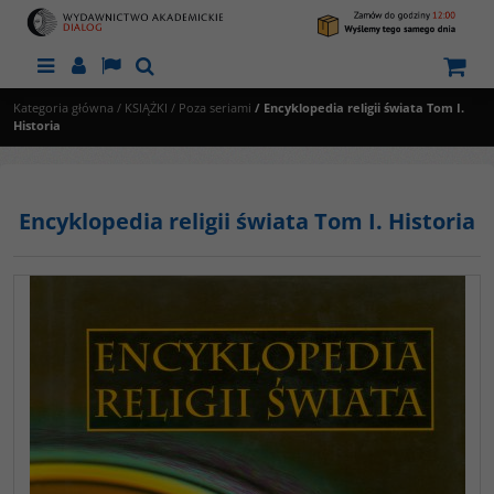
Menu
Panel
Lang
Szukaj
Kategoria główna
/
KSIĄŻKI
/
Poza seriami
/
Encyklopedia religii świata Tom I.
Historia
Encyklopedia religii świata Tom I. Historia