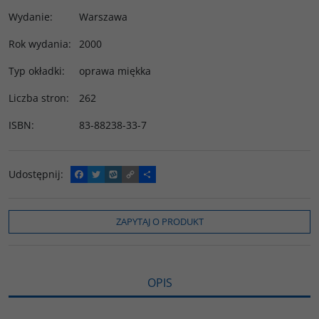
Wydanie
:
Warszawa
Rok wydania
:
2000
Typ okładki
:
oprawa miękka
Liczba stron
:
262
ISBN
:
83-88238-33-7
Udostępnij
:
F
T
W
C
P
a
w
y
o
o
c
i
k
p
d
e
t
o
y
z
b
t
p
L
i
ZAPYTAJ O PRODUKT
o
e
i
e
o
r
n
l
k
k
s
i
ę
OPIS