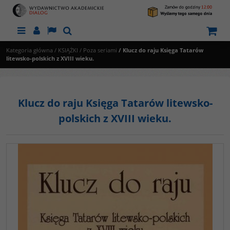
Menu
Panel
Lang
Szukaj
Kategoria główna
/
KSIĄŻKI
/
Poza seriami
/
Klucz do raju Księga Tatarów
litewsko-polskich z XVIII wieku.
Klucz do raju Księga Tatarów litewsko-
polskich z XVIII wieku.