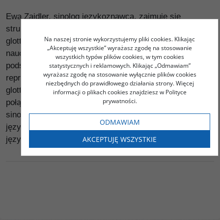
Ewa Zajdler, sinolog językoznawca, zajmuje się
strukturami języka, językoznawstwem sinologicznym i
Na naszej stronie wykorzystujemy pliki cookies. Klikając
glottodydaktyką. Jest wieloletnim praktykiem w
„Akceptuję wszystkie” wyrażasz zgodę na stosowanie
nauczaniu współczesnego języka chińskiego od
wszystkich typów plików cookies, w tym cookies
podstaw w polskim środowisku językowym. Jej praca
statystycznych i reklamowych. Klikając „Odmawiam”
wyrażasz zgodę na stosowanie wyłącznie plików cookies
reprezentuje europejskie spojrzenie na działania
niezbędnych do prawidłowego działania strony. Więcej
glottodydaktyczne. Podejmuje pierwszą w Polsce próbę
informacji o plikach cookies znajdziesz w Polityce
prywatności.
połączenia teorii w zakresie językoznawstwa
sinologicznego i glottodydaktyki z praktyką nauczania
ODMAWIAM
języka, oceniania i certyfikacji nabytych kompetencji
AKCEPTUJĘ WSZYSTKIE
językowych na poziomie podstawowym.