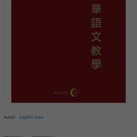
Autor
:
Zajdler Ewa