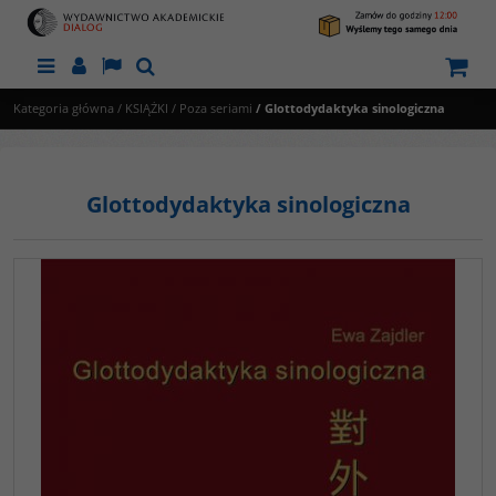
Menu
Panel
Lang
Szukaj
Kategoria główna
/
KSIĄŻKI
/
Poza seriami
/
Glottodydaktyka sinologiczna
Glottodydaktyka sinologiczna