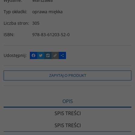
Wydanie
:
Warszawa
Typ okładki
:
oprawa miękka
Liczba stron
:
305
ISBN
:
978-83-61203-52-0
Udostępnij
:
F
T
W
C
P
a
w
y
o
o
c
i
k
p
d
e
t
o
y
z
b
t
p
L
i
ZAPYTAJ O PRODUKT
o
e
i
e
o
r
n
l
k
k
s
i
ę
OPIS
SPIS TREŚCI
SPIS TREŚCI