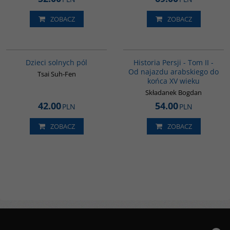
ZOBACZ
ZOBACZ
G1155
00044G
BESTSELLER
Dzieci solnych pól
Historia Persji - Tom II -
Od najazdu arabskiego do
Tsai Suh-Fen
końca XV wieku
Składanek Bogdan
42.00
54.00
PLN
PLN
ZOBACZ
ZOBACZ