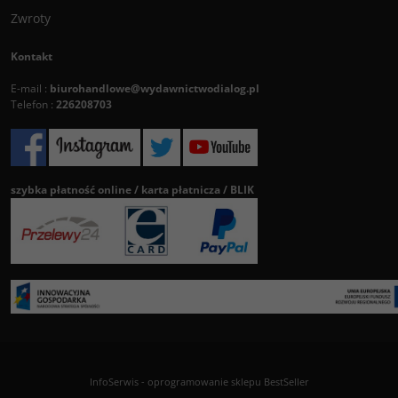
Zwroty
Kontakt
E-mail :
biurohandlowe@wydawnictwodialog.pl
Telefon :
226208703
szybka płatność online / karta płatnicza / BLIK
InfoSerwis
-
oprogramowanie sklepu BestSeller