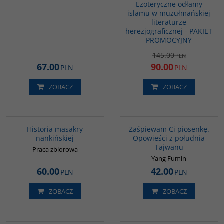
Ezoteryczne odłamy
islamu w muzułmańskiej
literaturze
herezjograficznej - PAKIET
PROMOCYJNY
145.00
PLN
67.00
90.00
PLN
PLN
ZOBACZ
ZOBACZ
G1147
G1132
BESTSELLER
Historia masakry
Zaśpiewam Ci piosenkę.
nankińskiej
Opowieści z południa
Tajwanu
Praca zbiorowa
Yang Fumin
60.00
42.00
PLN
PLN
ZOBACZ
ZOBACZ
G110
G1060