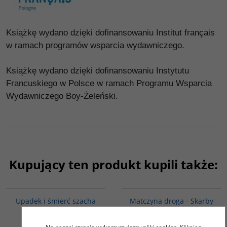
Książkę wydano dzięki dofinansowaniu Institut français
w ramach programów wsparcia wydawniczego.
Książkę wydano dzięki dofinansowaniu Instytutu
Francuskiego w Polsce w ramach Programu Wsparcia
Wydawniczego Boy-Żeleński.
Kupujący ten produkt kupili także:
G314
G1059
Upadek i śmierć szacha
Matczyna droga - Skarby
Iranu. Relacje i
Orientu - Literatura
dokumenty
koreańska