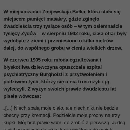
W miejscowości Zmijewskaja Bałka, która stała się
miejscem pamięci masakry, gdzie zginęło
dwadzieścia trzy tysiące osób – w tym osiemnaście
tysięcy Żydów – w sierpniu 1942 roku, ciała ofiar były
wydobyte z ziemi i przeniesione o kilka metrów
dalej, do wspólnego grobu w cieniu wielkich drzew.
W czerwcu 1905 roku młoda egzaltowana i
błyskotliwa dziewczyna opuszczała szpital
psychiatryczny Burghölzli z przyzwoleniem i
podziwem tych, którzy się o nią troszczyli i ją
wyleczyli. Z wyżyn swoich prawie dwudziestu lat
pisała wówczas:
„[...] Niech spalą moje ciało, ale niech nikt nie będzie
obecny przy kremacji. Podzielcie moje prochy na trzy
kupki. Mój brat powie wam, co zrobić z pierwszą. Jedną
z nich wsypiecie do urny, którą wyślecie do moich