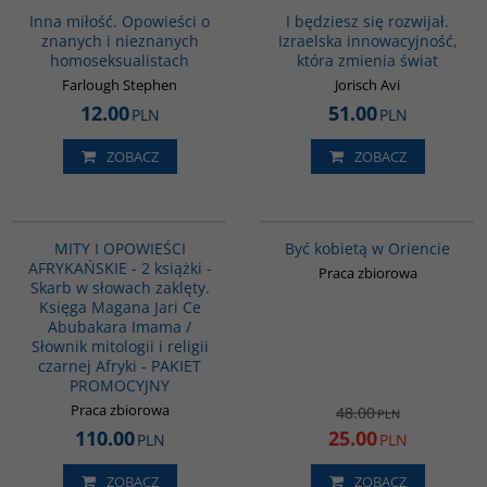
Inna miłość. Opowieści o
I będziesz się rozwijał.
znanych i nieznanych
Izraelska innowacyjność,
homoseksualistach
która zmienia świat
Farlough Stephen
Jorisch Avi
12.00
51.00
PLN
PLN
ZOBACZ
ZOBACZ
PAG1169
G020
PROMOCJA
MITY I OPOWIEŚCI
Być kobietą w Oriencie
AFRYKAŃSKIE - 2 książki -
Praca zbiorowa
Skarb w słowach zaklęty.
Księga Magana Jari Ce
Abubakara Imama /
Słownik mitologii i religii
czarnej Afryki - PAKIET
PROMOCYJNY
Praca zbiorowa
48.00
PLN
110.00
25.00
PLN
PLN
ZOBACZ
ZOBACZ