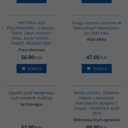
PAG1117
G043
HISTORIA AZJI
Druga historia nazizmu w
POŁUDNIOWEJ - 2 książki -
federalnych Niemczech
Tybet. Zarys historii /
po 1945 roku
Indie. Zarys historii -
Wahl Alfred
PAKIET PROMOCYJNY
Praca zbiorowa
56.00
47.00
PLN
PLN
ZOBACZ
ZOBACZ
00009G
G1016
Zapiski spod wezgłowia,
Mniej strachu. Ostatnie
czyli notatnik osobisty
chwile z Januszem
Korczakiem (książka z
Sei Shōnagon
mapą) - NAGRODA KLIO
2019
Witkowska-Krych Agnieszka
52.00
69.00
PLN
PLN