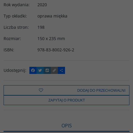
Rok wydania
:
2020
Typ okładki
:
oprawa miękka
Liczba stron
:
198
Rozmiar
:
150 x 235 mm
ISBN
:
978-83-8002-926-2
Udostępnij
:
F
T
W
C
P
a
w
y
o
o
c
i
k
p
d
e
t
o
y
z
b
t
p
L
i
DODAJ DO PRZECHOWALNI
o
e
i
e
o
r
n
l
ZAPYTAJ O PRODUKT
k
k
s
i
ę
OPIS