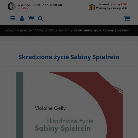
Menu
Panel
Lang
Szukaj
Kategoria główna
/
KSIĄŻKI
/
Poza seriami
/
Skradzione życie Sabiny Spielrein
Skradzione życie Sabiny Spielrein