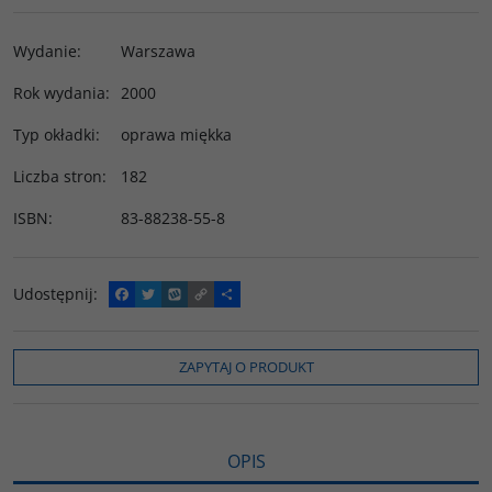
Wydanie
:
Warszawa
Rok wydania
:
2000
Typ okładki
:
oprawa miękka
Liczba stron
:
182
ISBN
:
83-88238-55-8
Udostępnij
:
F
T
W
C
P
a
w
y
o
o
c
i
k
p
d
e
t
o
y
z
b
t
p
L
i
ZAPYTAJ O PRODUKT
o
e
i
e
o
r
n
l
k
k
s
i
ę
OPIS