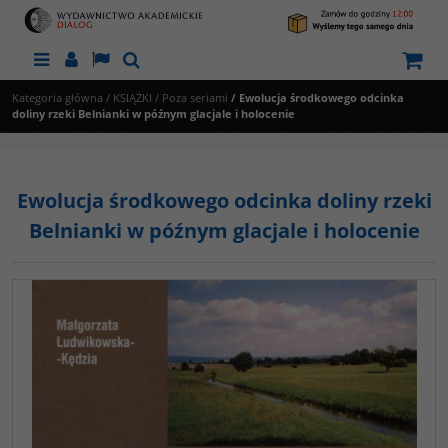
Menu
Panel
Lang
Szukaj
Kategoria główna
/
KSIĄŻKI
/
Poza seriami
/
Ewolucja środkowego odcinka
doliny rzeki Belnianki w późnym glacjale i holocenie
Ewolucja środkowego odcinka doliny rzeki
Belnianki w późnym glacjale i holocenie