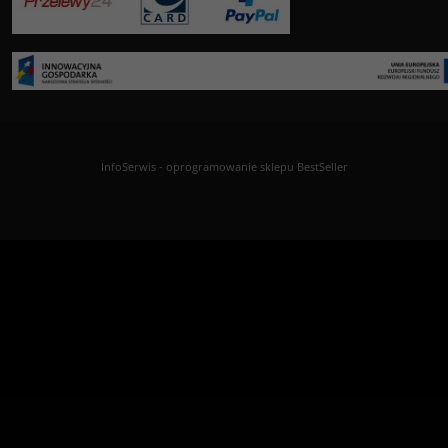
InfoSerwis
-
oprogramowanie sklepu BestSeller