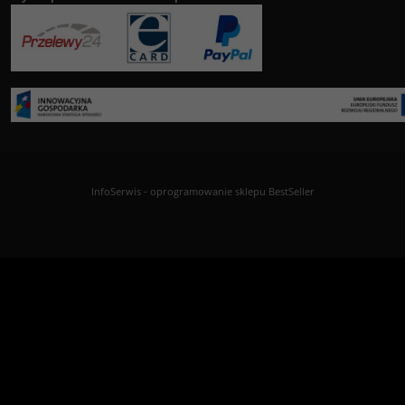
InfoSerwis
-
oprogramowanie sklepu BestSeller