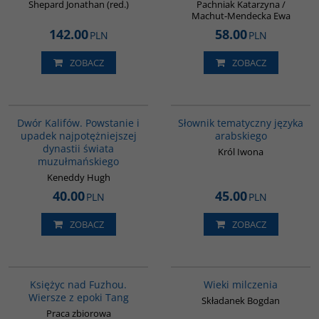
Shepard Jonathan (red.)
Pachniak Katarzyna /
Machut-Mendecka Ewa
142.00
58.00
PLN
PLN
ZOBACZ
ZOBACZ
00173G
00274G
BESTSELLER
Dwór Kalifów. Powstanie i
Słownik tematyczny języka
upadek najpotężniejszej
arabskiego
dynastii świata
Król Iwona
muzułmańskiego
Keneddy Hugh
40.00
45.00
PLN
PLN
ZOBACZ
ZOBACZ
G640
00162G
BESTSELLER
Księżyc nad Fuzhou.
Wieki milczenia
Wiersze z epoki Tang
Składanek Bogdan
Praca zbiorowa