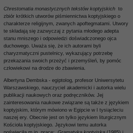
Chrestomatia monastycznych tekstów koptyjskich
to
zbiór krótkich utworów piśmiennictwa koptyjskiego o
charakterze religijnym, zwanych apoftegmatami. Utwory
te składają się zazwyczaj z pytania młodego adepta
stanu mniszego i odpowiedzi doświadczonego ojca
duchowego. Uważa się, że ich autorami byli
charyzmatyczni pustelnicy, wykazujący potrzebę
przekazania swoich przeżyć i przemyśleń, by pomóc
człowiekowi na drodze do zbawienia.
Albertyna Dembska - egiptolog, profesor Uniwersytetu
Warszawskiego, nauczyciel akademicki i autorka wielu
publikacji naukowych oraz podręczników. Jej
zainteresowania naukowe związane są także z językiem
koptyjskim, którym mówiono w Egipcie w I tysiącleciu
naszej ery. Obecnie jest on tylko językiem liturgicznym
Kościoła koptyjskiego. Językowi temu autorka
poświęciła m.in. prace:
Gramatyka koptyjska
(1985) i