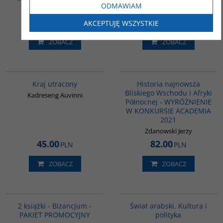
ODMAWIAM
opowiadań japońskich
Andressen Curtis
Szychulska Monika
50.00
PLN
AKCEPTUJĘ WSZYSTKIE
ZOBACZ
ZOBACZ
G1199
G1039
BESTSELLER
Kraj utracony
Historia najnowsza
Bliskiego Wschodu i Afryki
Kadreseng Auvinni
Północnej - WYRÓŻNIENIE
W KONKURSIE ACADEMIA
2021
Zdanowski Jerzy
45.00
82.00
PLN
PLN
ZOBACZ
ZOBACZ
GPA50
00021G
BESTSELLER
2 książki - Bizancjum -
Świat arabski. Kultura i
PAKIET PROMOCYJNY
polityka