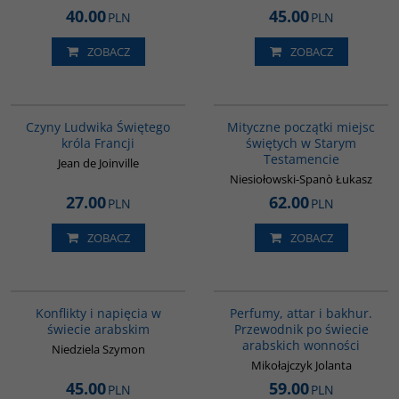
40.00
45.00
PLN
PLN
ZOBACZ
ZOBACZ
00143G
G1187
Czyny Ludwika Świętego
Mityczne początki miejsc
króla Francji
świętych w Starym
Testamencie
Jean de Joinville
Niesiołowski-Spanò Łukasz
27.00
62.00
PLN
PLN
ZOBACZ
ZOBACZ
00023G
G1129
BESTSELLER
Konflikty i napięcia w
Perfumy, attar i bakhur.
świecie arabskim
Przewodnik po świecie
arabskich wonności
Niedziela Szymon
Mikołajczyk Jolanta
45.00
59.00
PLN
PLN