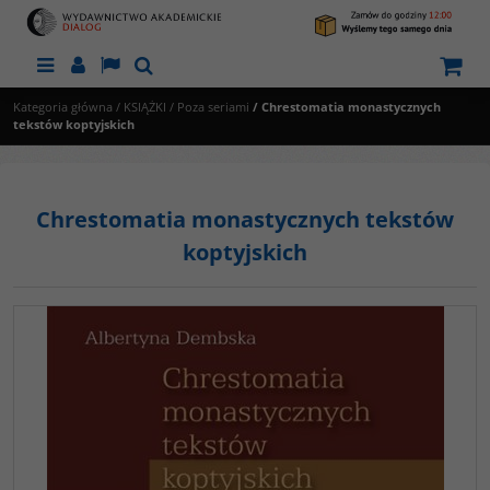
Menu
Panel
Lang
Szukaj
Kategoria główna
/
KSIĄŻKI
/
Poza seriami
/
Chrestomatia monastycznych
tekstów koptyjskich
Chrestomatia monastycznych tekstów
koptyjskich