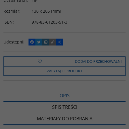
Liczba stron
:
184
Rozmiar
:
130 x 205 [mm]
ISBN
:
978-83-61203-51-3
Udostępnij
:
F
T
W
C
P
a
w
y
o
o
c
i
k
p
d
e
t
o
y
z
b
t
p
L
i
DODAJ DO PRZECHOWALNI
o
e
i
e
o
r
n
l
ZAPYTAJ O PRODUKT
k
k
s
i
ę
OPIS
SPIS TREŚCI
MATERIAŁY DO POBRANIA