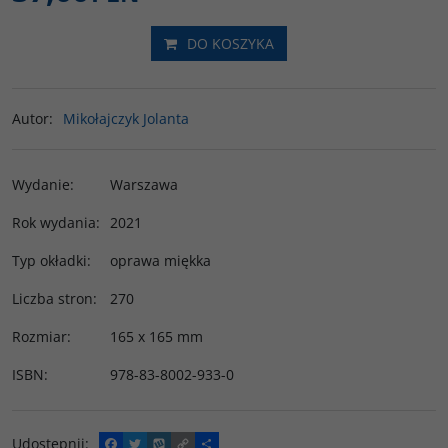
DO KOSZYKA
Autor
:
Mikołajczyk Jolanta
Wydanie
:
Warszawa
Rok wydania
:
2021
Typ okładki
:
oprawa miękka
Liczba stron
:
270
Rozmiar
:
165 x 165 mm
ISBN
:
978-83-8002-933-0
Udostępnij
:
F
T
W
C
P