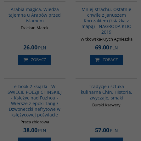
Arabia magica. Wiedza
Mniej strachu. Ostatnie
tajemna u Arabów przed
chwile z Januszem
islamem
Korczakiem (książka z
mapą) - NAGRODA KLIO
Dziekan Marek
2019
Witkowska-Krych Agnieszka
26.00
69.00
PLN
PLN
ZOBACZ
ZOBACZ
PAG1044
G1124
e-book 2 książki - W
Tradycje i sztuka
ŚWIECIE POEZJI CHIŃSKIEJ
kulinarna Chin. Historia,
- Księżyc nad Fuzhou -
zwyczaje, smaki
Wiersze z epoki Tang /
Burski Ksawery
Dzwoneczki nefrytowe w
księżycowej poświacie
Praca zbiorowa
38.00
57.00
PLN
PLN