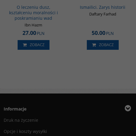
O leczeniu dusz,
Ismailici. Zarys historii
kształceniu moralności i
Daftary Farhad
poskramianiu wad
Ibn Hazm
27.00
50.00
PLN
PLN
ZOBACZ
ZOBACZ
Informacje
Druk na życzenie
Opcje i koszty wysyłki