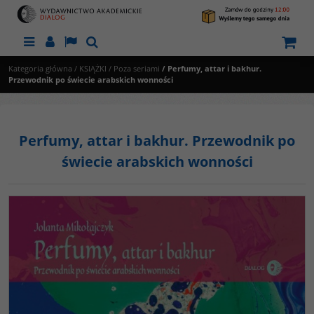
Menu
Panel
Lang
Szukaj
Kategoria główna
/
KSIĄŻKI
/
Poza seriami
/
Perfumy, attar i bakhur.
Przewodnik po świecie arabskich wonności
Perfumy, attar i bakhur. Przewodnik po
świecie arabskich wonności