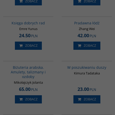
ZOBACZ
ZOBACZ
G420
G1006
Księga dobrych rad
Pradawna łódź
Emre Yunus
Zhang Wei
24.50
42.00
PLN
PLN
ZOBACZ
ZOBACZ
G1194
G649
BESTSELLER
Biżuteria arabska.
W poszukiwaniu duszy
Amulety, talizmany i
Kimura Tadataka
ozdoby
Mikołajczyk Jolanta
65.00
23.00
PLN
PLN
ZOBACZ
ZOBACZ
G206
G115