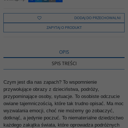
a
w
y
o
o
c
i
k
p
d
e
t
o
y
z
b
t
p
L
i
DODAJ DO PRZECHOWALNI
o
e
i
e
o
r
n
l
ZAPYTAJ O PRODUKT
k
k
s
i
ę
OPIS
SPIS TREŚCI
Czym jest dla nas zapach? To wspomnienie
przywołujące obrazy z dzieciństwa, podróży,
przypominające osoby, sytuacje. To osobiste odczucie
owiane tajemniczością, które tak trudno opisać. Ma moc
wyzwalania emocji, choć nie możemy go zobaczyć,
dotknąć, a jedynie poczuć. To niematerialne dziedzictwo
każdego zakątka świata, które oprowadza podróżnych