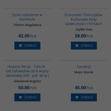
00074G
G351
Życie codzienne w
Zrozumieć Chińczyków.
Stambule
Kulturowe kody
społeczności chińskich
Yildirim Magdalena
Zajdler Ewa
42.00
58.00
PLN
PLN
ZOBACZ
ZOBACZ
00045G
G261
BESTSELLER
Historia Persji - Tom III -
Sanskryt
Od Safawidów do II wojny
Mejor Marek
światowej (XVI - poł. XX w.)
Składanek Bogdan
50.00
45.00
PLN
PLN
ZOBACZ
ZOBACZ
00071G
G1016