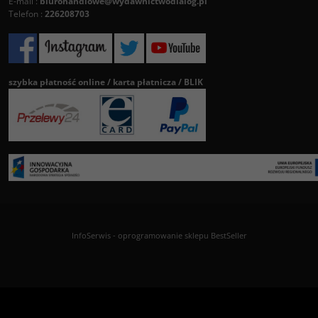
E-mail :
biurohandlowe@wydawnictwodialog.pl
Telefon :
226208703
szybka płatność online / karta płatnicza / BLIK
InfoSerwis
-
oprogramowanie sklepu BestSeller