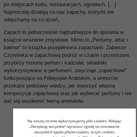
po miejscach kultu, restauracjach, ogrodach. […]
Najmocniej działają na nas zapachy, którymi nie
oddychamy na co dzień.
Zapach to jednocześnie najtrudniejsze do opisania w
książce wrażenie zmysłowe. Mimo to „Perfumy, attar i
bakhur” to książka przepełniona zapachami. Zabierze
Czytelnika w zapachową podróż w czasie i przestrzeni,
przybliży historię perfum i kadzideł, składniki
wykorzystywane w perfumerii, zwyczaje „zapachowe”
funkcjonujące na Półwyspie Arabskim, a wreszcie
przekaże podstawy wiedzy, jak stworzyć własną
kompozycję zapachową oraz jak wybierać perfumy i nie
dać się oszołomić feerią aromatów.
Na naszej stronie wykorzystujemy pliki cookies. Klikając
„Akceptuję wszystkie” wyrażasz zgodę na stosowanie
wszystkich typów plików cookies, w tym cookies