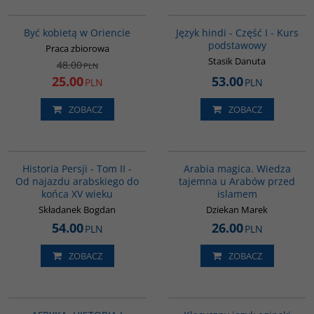
G020
G122
PROMOCJA
Być kobietą w Oriencie
Język hindi - Część I - Kurs
podstawowy
Praca zbiorowa
Stasik Danuta
48.00
PLN
25.00
53.00
PLN
PLN
ZOBACZ
ZOBACZ
00044G
00071G
Historia Persji - Tom II -
Arabia magica. Wiedza
Od najazdu arabskiego do
tajemna u Arabów przed
końca XV wieku
islamem
Składanek Bogdan
Dziekan Marek
54.00
26.00
PLN
PLN
ZOBACZ
ZOBACZ
PAG1007
G147