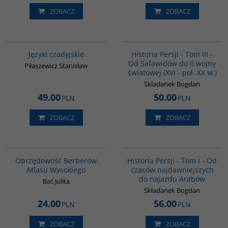
ZOBACZ
ZOBACZ
G137
00045G
BESTSELLER
Języki czadyjskie
Historia Persji - Tom III -
Od Safawidów do II wojny
Piłaszewicz Stanisław
światowej (XVI - poł. XX w.)
Składanek Bogdan
49.00
50.00
PLN
PLN
ZOBACZ
ZOBACZ
G211
00041G
BESTSELLER
Obrzędowość Berberów
Historia Persji - Tom I - Od
Atlasu Wysokiego
czasów najdawniejszych
do najazdu Arabów
Baś Julita
Składanek Bogdan
24.00
56.00
PLN
PLN
ZOBACZ
ZOBACZ