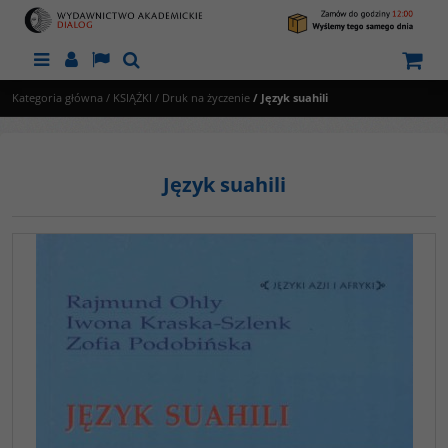
Menu
Panel
Lang
Szukaj
Kategoria główna
/
KSIĄŻKI
/
Druk na życzenie
/
Język suahili
Język suahili