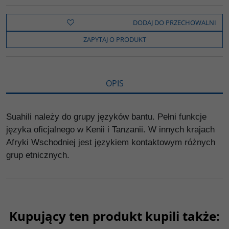
c
i
k
p
d
e
t
o
y
z
b
t
p
L
i
DODAJ DO PRZECHOWALNI
o
e
i
e
o
r
n
l
ZAPYTAJ O PRODUKT
k
k
s
i
ę
OPIS
Suahili należy do grupy języków bantu. Pełni funkcje
języka oficjalnego w Kenii i Tanzanii. W innych krajach
Afryki Wschodniej jest językiem kontaktowym różnych
grup etnicznych.
Kupujący ten produkt kupili także: