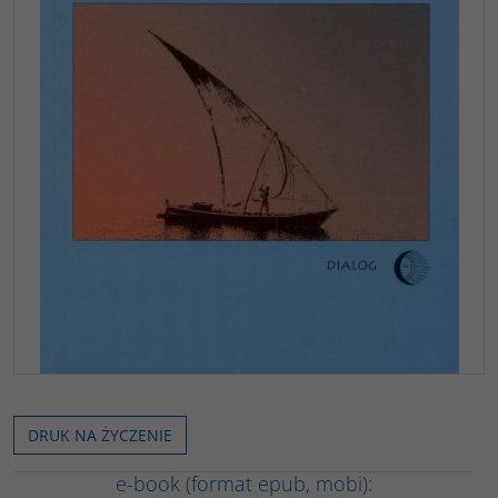
DRUK NA ŻYCZENIE
e-book (format epub, mobi):