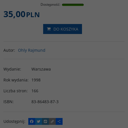
Dostępność
:
35,00
PLN
DO KOSZYKA
Autor
:
Ohly Rajmund
Wydanie
:
Warszawa
Rok wydania
:
1998
Liczba stron
:
166
ISBN
:
83-86483-87-3
Udostępnij
:
F
T
W
C
P
a
w
y
o
o