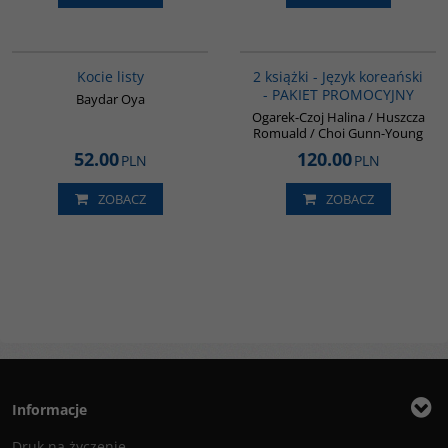
G1218
PAG1009
BESTSELLER
BESTSELLER
Kocie listy
2 książki - Język koreański
- PAKIET PROMOCYJNY
Baydar Oya
Ogarek-Czoj Halina / Huszcza
Romuald / Choi Gunn-Young
52.00
120.00
PLN
PLN
ZOBACZ
ZOBACZ
Informacje
Druk na życzenie