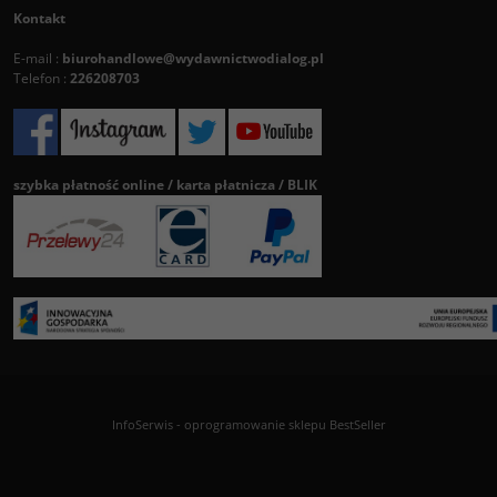
Kontakt
E-mail :
biurohandlowe@wydawnictwodialog.pl
Telefon :
226208703
szybka płatność online / karta płatnicza / BLIK
InfoSerwis
-
oprogramowanie sklepu BestSeller