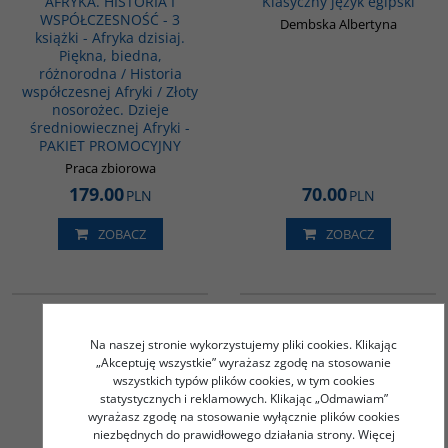
AFRYKA. HISTORIA I
Klasyczny język egipski
WSPÓŁCZESNOŚĆ - 3
Dembska Albertyna
książki - Afryka dzisiaj.
Piękna, biedna,
różnorodna / Historia
współczesnej Afryki / Złoty
nosorożec. Dzieje
średniowiecznej Afryki -
PAKIET PROMOCYJNY
Praca zbiorowa
179.00
70.00
PLN
PLN
ZOBACZ
ZOBACZ
G123
G085
PROMOCJA
Język hindi. Część II
Historia Iraku
Stasik Danuta
Dziekan Marek
Na naszej stronie wykorzystujemy pliki cookies. Klikając
„Akceptuję wszystkie” wyrażasz zgodę na stosowanie
52.00
PLN
wszystkich typów plików cookies, w tym cookies
39.00
50.00
PLN
PLN
statystycznych i reklamowych. Klikając „Odmawiam”
wyrażasz zgodę na stosowanie wyłącznie plików cookies
ZOBACZ
ZOBACZ
niezbędnych do prawidłowego działania strony. Więcej