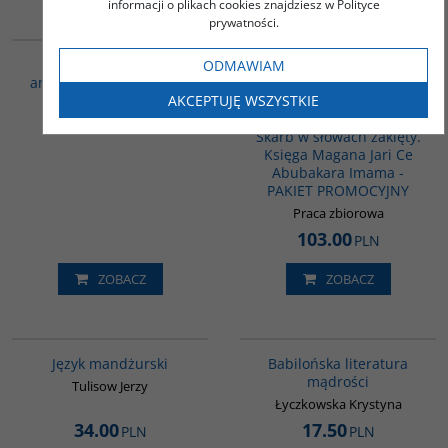
informacji o plikach cookies znajdziesz w Polityce
prywatności.
00277G
PAG1168
Gramatyka języka
LUDY AFRYKI I ICH
ODMAWIAM
amharskiego. Ćwiczenia
KULTURA - 2 książki -
AKCEPTUJĘ WSZYSTKIE
Afryka dzisiaj. Piękna,
Łykowska Laura
biedna, różnorodna /
Skarb w słowach zaklęty.
Księga Magana Jari Ce
Abubakara Imama -
PAKIET PROMOCYJNY
Praca zbiorowa
103.00
PLN
ZOBACZ
ZOBACZ
G127
00036G
Język mandżurski
Babilońska literatura
mądrości
Tulisow Jerzy
Łyczkowska Krystyna
34.00
17.50
PLN
PLN