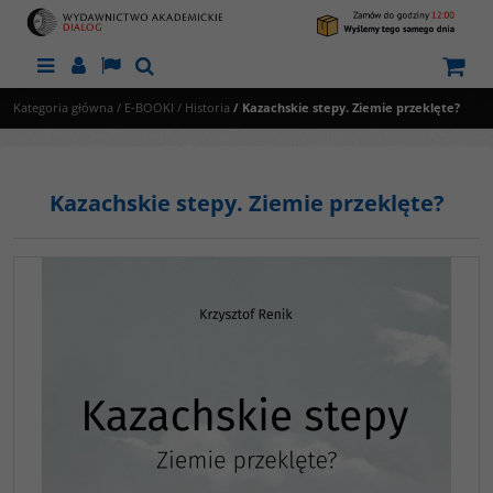
Menu
Panel
Lang
Szukaj
Kategoria główna
/
E-BOOKI
/
Historia
/
Kazachskie stepy. Ziemie przeklęte?
Kazachskie stepy. Ziemie przeklęte?