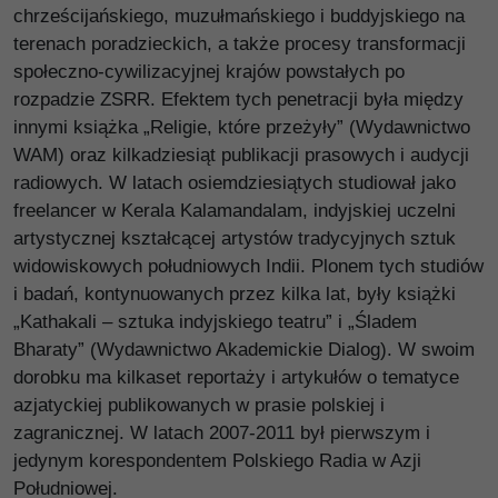
chrześcijańskiego, muzułmańskiego i buddyjskiego na
terenach poradzieckich, a także procesy transformacji
społeczno-cywilizacyjnej krajów powstałych po
rozpadzie ZSRR. Efektem tych penetracji była między
innymi książka „Religie, które przeżyły” (Wydawnictwo
WAM) oraz kilkadziesiąt publikacji prasowych i audycji
radiowych. W latach osiemdziesiątych studiował jako
freelancer w Kerala Kalamandalam, indyjskiej uczelni
artystycznej kształcącej artystów tradycyjnych sztuk
widowiskowych południowych Indii. Plonem tych studiów
i badań, kontynuowanych przez kilka lat, były książki
„Kathakali – sztuka indyjskiego teatru” i „Śladem
Bharaty” (Wydawnictwo Akademickie Dialog). W swoim
dorobku ma kilkaset reportaży i artykułów o tematyce
azjatyckiej publikowanych w prasie polskiej i
zagranicznej. W latach 2007-2011 był pierwszym i
jedynym korespondentem Polskiego Radia w Azji
Południowej.