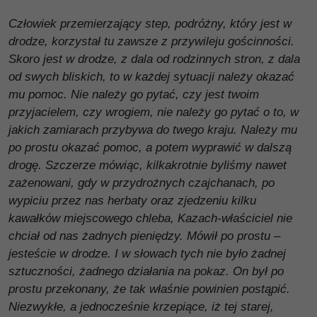
Człowiek przemierzający step, podróżny, który jest w
drodze, korzystał tu zawsze z przywileju gościnności.
Skoro jest w drodze, z dala od rodzinnych stron, z dala
od swych bliskich, to w każdej sytuacji należy okazać
mu pomoc. Nie należy go pytać, czy jest twoim
przyjacielem, czy wrogiem, nie należy go pytać o to, w
jakich zamiarach przybywa do twego kraju. Należy mu
po prostu okazać pomoc, a potem wyprawić w dalszą
drogę. Szczerze mówiąc, kilkakrotnie byliśmy nawet
zażenowani, gdy w przydrożnych czajchanach, po
wypiciu przez nas herbaty oraz zjedzeniu kilku
kawałków miejscowego chleba, Kazach-właściciel nie
chciał od nas żadnych pieniędzy. Mówił po prostu –
jesteście w drodze. I w słowach tych nie było żadnej
sztuczności, żadnego działania na pokaz. On był po
prostu przekonany, że tak właśnie powinien postąpić.
Niezwykłe, a jednocześnie krzepiące, iż tej starej,