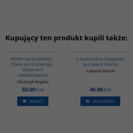
Kupujący ten produkt kupili także:
G1191
E1200
BESTSELLER
BESTSELLER
NOWY DŁUGI MARSZ -
e-book Dolina Fergańska
Chiny ery Xi Jinpinga -
w czasach islamu
Wydanie II
Łabenda Michał
zaktualizowane
Góralczyk Bogdan
60.00
40.00
PLN
PLN
ZOBACZ
DO KOSZYKA