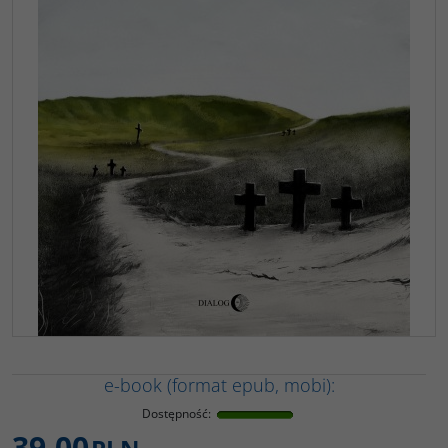
e-book (format epub, mobi):
Dostępność
:
39,00