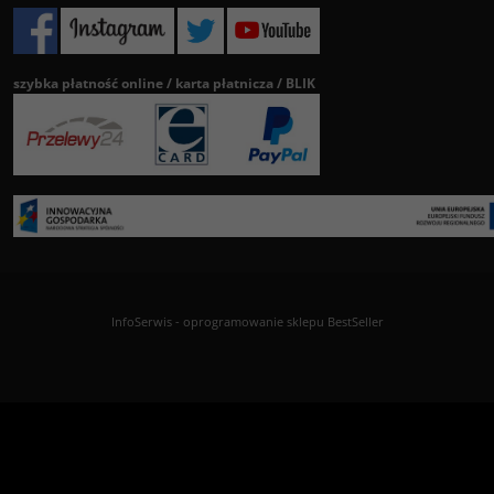
szybka płatność online / karta płatnicza / BLIK
InfoSerwis
-
oprogramowanie sklepu BestSeller