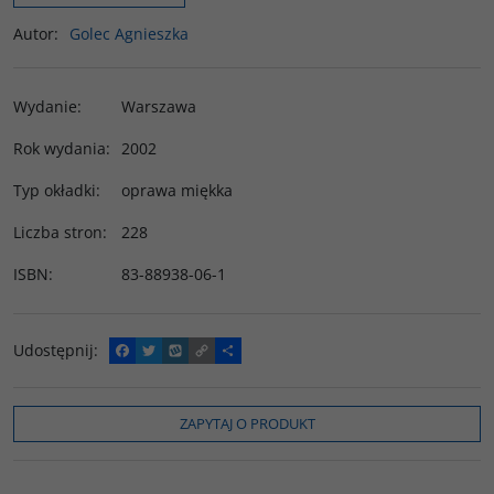
Autor
:
Golec Agnieszka
Wydanie
:
Warszawa
Rok wydania
:
2002
Typ okładki
:
oprawa miękka
Liczba stron
:
228
ISBN
:
83-88938-06-1
Udostępnij
:
F
T
W
C
P
a
w
y
o
o
c
i
k
p
d
e
t
o
y
z
b
t
p
L
i
ZAPYTAJ O PRODUKT
o
e
i
e
o
r
n
l
k
k
s
i